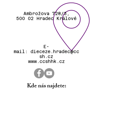
Ambrožova 728/3,
500 02 Hradec Králové
E-
mail:
dieceze.hradec@cc
sh.cz
www.ccshhk.cz
Kde nás najdete: