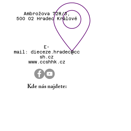
Ambrožova 728/3,
500 02 Hradec Králové
E-
mail:
dieceze.hradec@cc
sh.cz
www.ccshhk.cz
Kde nás najdete: