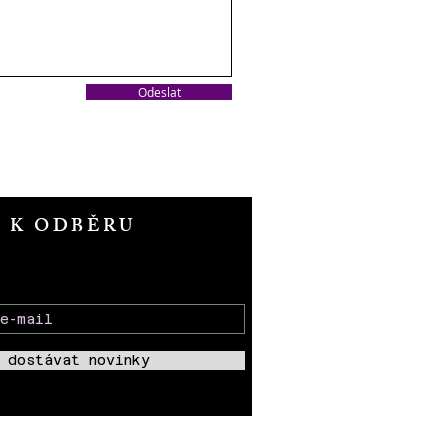
Odeslat
T K ODBĚRU
 dostávat novinky