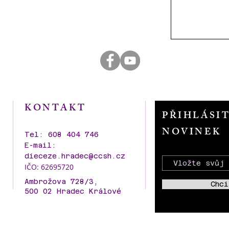
KONTAKT
PŘIHLÁSI
NOVINEK
Tel: 608 404 746
E-mail:
dieceze.hradec@ccsh.cz
IČO: 62695720
Ambrožova 728/3,
Chci
500 02 Hradec Králové