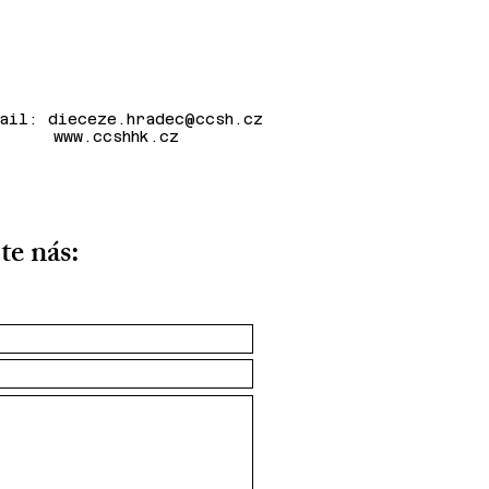
mail:
dieceze.hradec@ccsh.cz
www.ccshhk.cz
te nás: