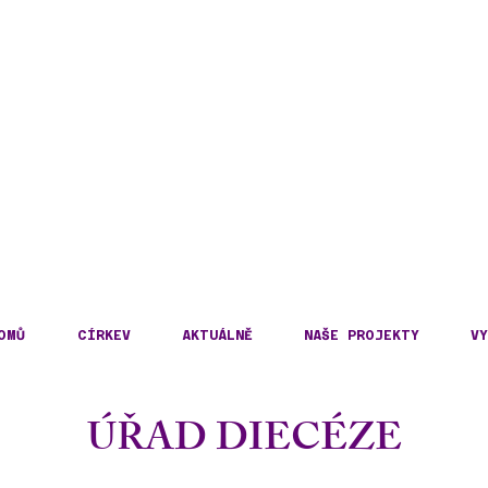
DECKÁ DIECÉZE
KOSLOVENSKÉ HUSITS
OMŮ
CÍRKEV
AKTUÁLNĚ
NAŠE PROJEKTY
VY
ÚŘAD DIECÉZE