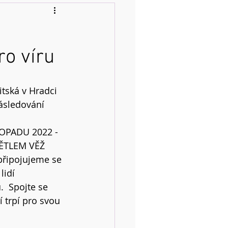
ro víru
tská v Hradci 
ásledování 
OPADU 2022 - 
ĚTLEM VĚŽ 
ipojujeme se 
idí 
  Spojte se 
 trpí pro svou 