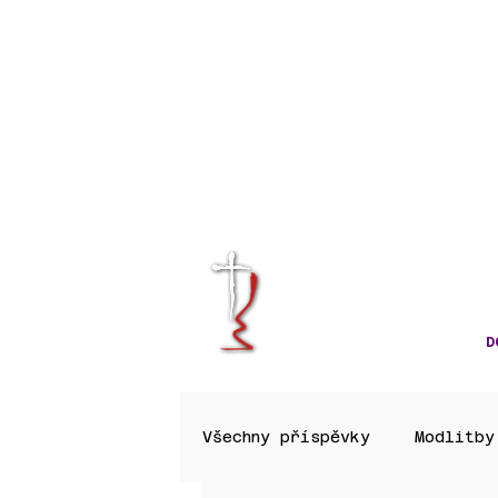
KRÁLOVÉHRA
CÍRKVE ČES
D
Všechny příspěvky
Modlitby