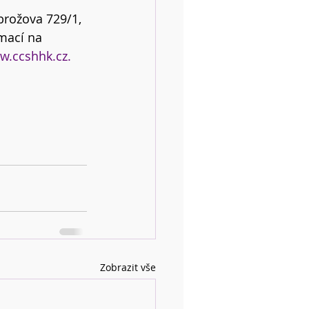
rožova 729/1, 
mací na 
w.ccshhk.cz.
Zobrazit vše