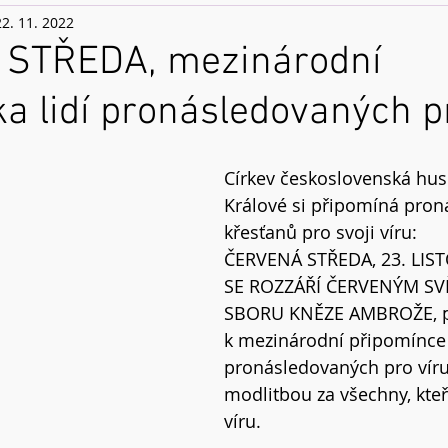
22. 11. 2022
STŘEDA, mezinárodní
a lidí pronásledovaných p
Církev československá husi
Králové si připomíná pron
křesťanů pro svoji víru:
ČERVENÁ STŘEDA, 23. LIST
SE ROZZÁŘÍ ČERVENÝM SV
SBORU KNĚZE AMBROŽE, př
k mezinárodní připomínce l
pronásledovaných pro víru.
modlitbou za všechny, kteří
víru.