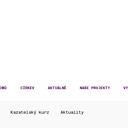
DECKÁ DIECÉZE
KOSLOVENSKÉ HUSITS
OMŮ
CÍRKEV
AKTUÁLNĚ
NAŠE PROJEKTY
VY
Kazatelský kurz
Aktuality