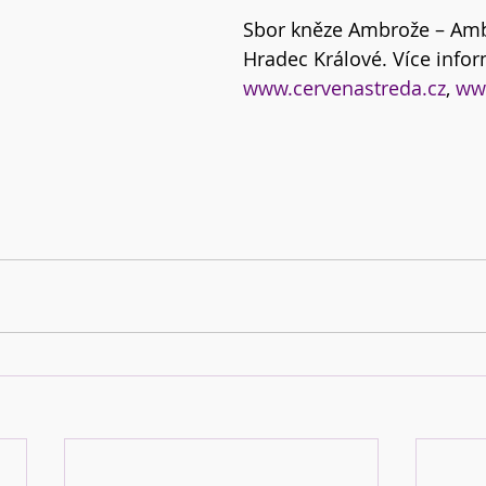
Sbor kněze Ambrože – Amb
Hradec Králové. Více infor
www.cervenastreda.cz
, 
ww