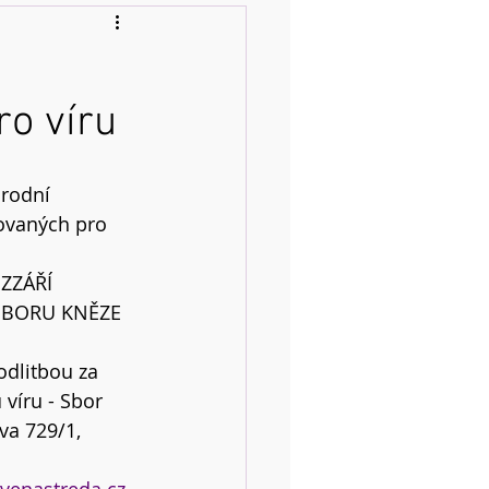
ro víru
rodní 
ovaných pro 
ZZÁŘÍ 
SBORU KNĚZE 
odlitbou za 
 víru - Sbor 
a 729/1, 