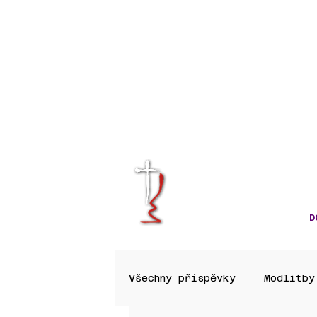
KRÁLOVÉHRA
CÍRKVE ČES
D
Všechny příspěvky
Modlitby