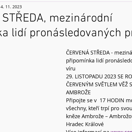
14. 11. 2023
STŘEDA, mezinárodní
a lidí pronásledovaných p
ČERVENÁ STŘEDA - meziná
připomínka lidí pronásled
víru
29. LISTOPADU 2023 SE RO
ČERVENÝM SVĚTLEM VĚŽ 
AMBROŽE
Připojte se v  17 HODIN m
všechny, kteří trpí pro svou
kněze Ambrože – Ambrožov
Hradec Králové