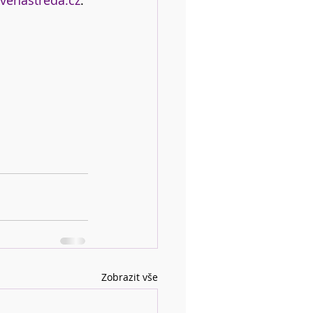
venastreda.cz
.
Zobrazit vše