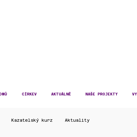
DECKÁ DIECÉZE
KOSLOVENSKÉ HUSITS
OMŮ
CÍRKEV
AKTUÁLNĚ
NAŠE PROJEKTY
VY
Kazatelský kurz
Aktuality