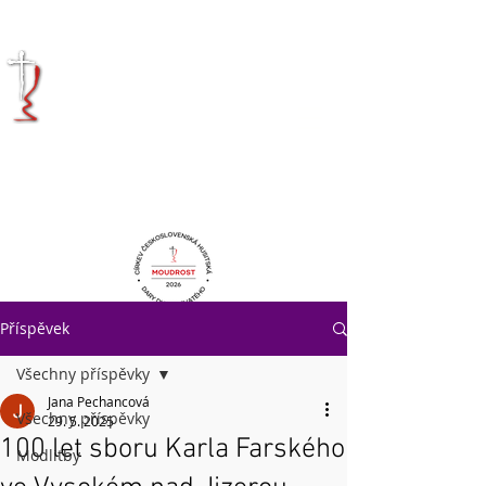
KRÁLOVÉHRADECKÁ
DIECÉZE
CÍRKVE
ČESKOSLOVENSKÉ
HUSITSKÉ
Příspěvek
Všechny příspěvky
Jana Pechancová
Všechny příspěvky
29. 5. 2025
100 let sboru Karla Farského
Modlitby