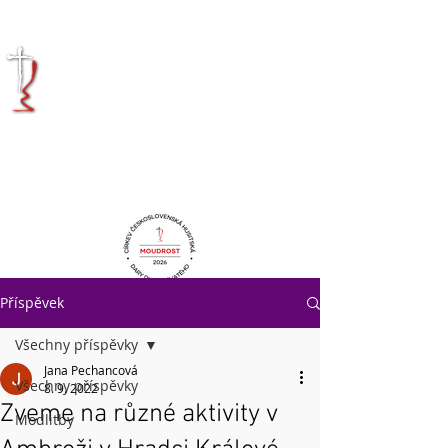
KRÁLOVÉHRADECKÁ
DIECÉZE
CÍRKVE
ČESKOSLOVENSKÉ
HUSITSKÉ
Příspěvek
Všechny příspěvky
Jana Pechancová
Všechny příspěvky
8. 9. 2022
Zveme na různé aktivity v
Modlitby