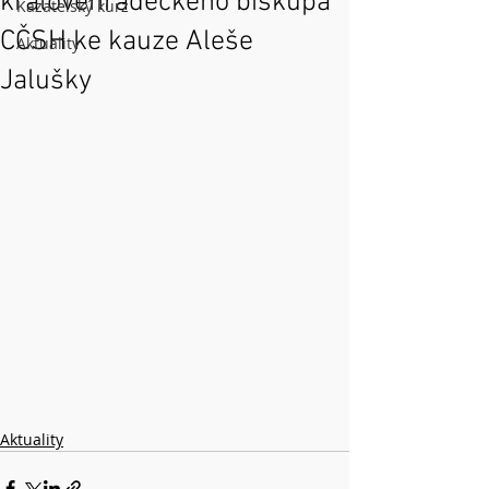
královéhradeckého biskupa
Kazatelský kurz
CČSH ke kauze Aleše
Aktuality
Jalušky
Aktuality