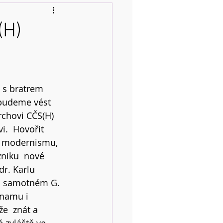
(H)
 s bratrem 
budeme vést 
rchovi CČS(H) 
.  Hovořit  
 modernismu, 
vzniku  nové 
dr. Karlu 
  samotném G. 
znamu i 
e  znát a 