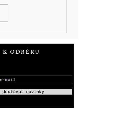
et od položení základního
ne SBORU KNĚZE
ROŽE
T K ODBĚRU
 dostávat novinky