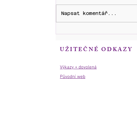
Napsat komentář...
JÁHENSKÉ SVĚCENÍ Ladislava
Martince
UŽITEČNÉ ODKAZY
Výkazy + dovolená
Původní web