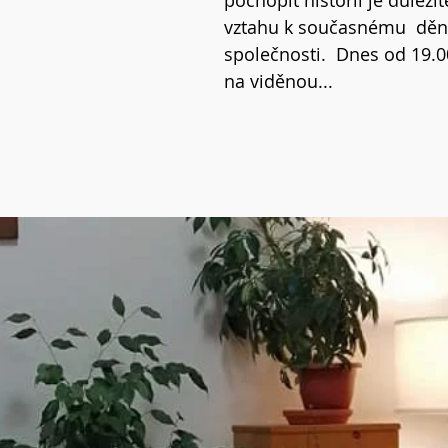
pochopit historii je důležit
vztahu k současnému  dění 
společnosti.  Dnes od 19.0
na viděnou... 