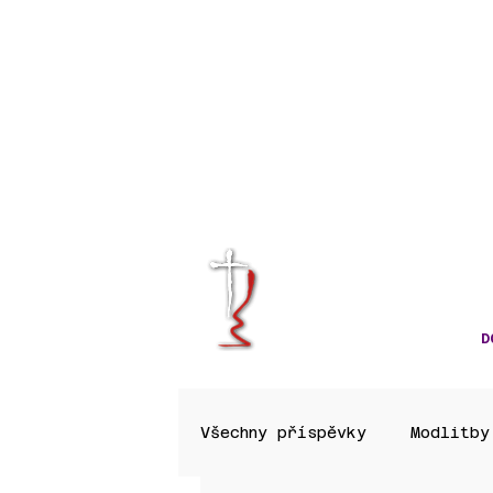
KRÁLOVÉHRA
CÍRKVE ČES
D
Všechny příspěvky
Modlitby