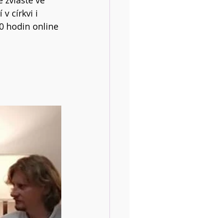
é zvláště ve 
v církvi i 
0 hodin online 