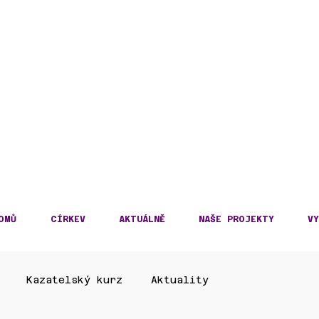
DECKÁ DIECÉZE
KOSLOVENSKÉ HUSITS
OMŮ
CÍRKEV
AKTUÁLNĚ
NAŠE PROJEKTY
VY
Kazatelský kurz
Aktuality