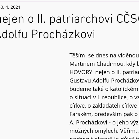
30. 4. 2021
jen o II. patriarchovi CČS
dolfu Procházkovi
Těším  se dnes na viděnou
Martinem Chadimou, kdy 
HOVORY  nejen o II. patria
Gustavu Adolfu Procházkovi
budeme také o katolickém
o situaci v I. republice, o 
církve, o zakladateli církve 
Farském, především pak o
A. Procházkovi - o jeho vý
možných omylech. Věřím, ž