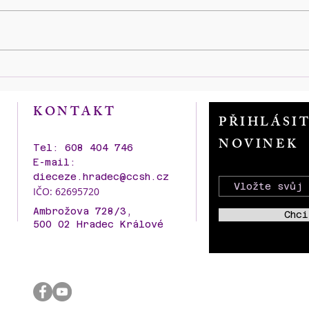
Zahájení výstavy historických
100 l
fotografií a dobových reálií
kame
SBORU KNĚZE AMBROŽE
AMB
KONTAKT
kolem roku stavby i v průběhu
PŘIHLÁSI
dalších let s představení
NOVINEK
nového modelu p. Pavla
Tel: 608 404 746
Šťastného.
E-mail:
dieceze.hradec@ccsh.cz
IČO: 62695720
Ambrožova 728/3,
Chci
500 02 Hradec Králové