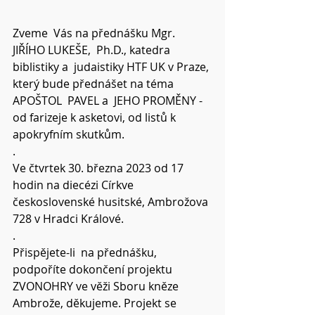
Zveme  Vás na přednášku Mgr. 
JIŘÍHO LUKEŠE,  Ph.D., katedra 
biblistiky a  judaistiky HTF UK v Praze, 
který bude přednášet na téma 
APOŠTOL  PAVEL a  JEHO PROMĚNY - 
od farizeje k asketovi, od listů k 
apokryfním skutkům. 
.
Ve čtvrtek 30. března 2023 od 17 
hodin na diecézi Církve 
československé husitské, Ambrožova 
728 v Hradci Králové.
.
Přispějete-li  na přednášku, 
podpoříte dokončení projektu 
ZVONOHRY ve věži Sboru kněze  
Ambrože, děkujeme. Projekt se 