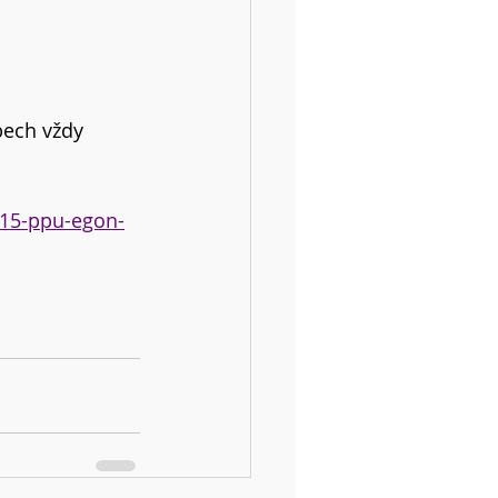
bech vždy 
115-ppu-egon-