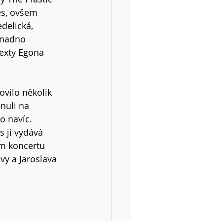
es, ovšem 
delická, 
snadno 
exty Egona 
ovilo několik 
nuli na 
o navíc. 
 ji vydává 
m koncertu 
vy a Jaroslava 