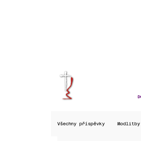
KRÁLOVÉHRA
CÍRKVE ČES
D
Všechny příspěvky
Modlitby