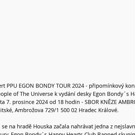
ert PPU EGON BONDY TOUR 2024 - připomínkový konc
People of The Universe k vydání desky Egon Bondy´s H
ta 7. prosince 2024 od 18 hodin - SBOR KNĚZE AMBRO
itské, Ambrožova 729/1 500 02 Hradec Králové. 
 co se na hradě Houska začala nahrávat jedna z nejslav
tury, Egon Bondy´s Happy Hearts Club Banned skupiny