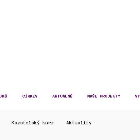
DECKÁ DIECÉZE
KOSLOVENSKÉ HUSITS
OMŮ
CÍRKEV
AKTUÁLNĚ
NAŠE PROJEKTY
VY
Kazatelský kurz
Aktuality