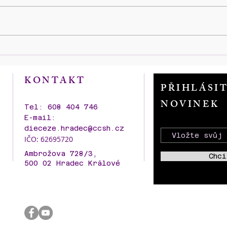
Zahájení výstavy historických
100 l
fotografií a dobových reálií
kame
SBORU KNĚZE AMBROŽE
AMB
KONTAKT
kolem roku stavby i v průběhu
PŘIHLÁSI
dalších let s představení
NOVINEK
nového modelu p. Pavla
Tel: 608 404 746
Šťastného.
E-mail:
dieceze.hradec@ccsh.cz
IČO: 62695720
Ambrožova 728/3,
Chci
500 02 Hradec Králové