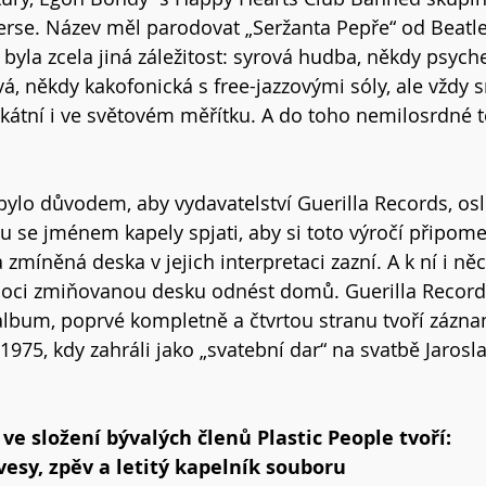
erse. Název měl parodovat „Seržanta Pepře“ od Beatl
 byla zcela jiná záležitost: syrová hudba, někdy psyche
, někdy kakofonická s free-jazzovými sóly, ale vždy 
kátní i ve světovém měřítku. A do toho nemilosrdné t
 bylo důvodem, aby vydavatelství Guerilla Records, osl
ou se jménem kapely spjati, aby si toto výročí připome
zmíněná deska v jejich interpretaci zazní. A k ní i něc
oci zmiňovanou desku odnést domů. Guerilla Records
lbum, poprvé kompletně a čtvrtou stranu tvoří zázna
 1975, kdy zahráli jako „svatební dar“ na svatbě Jarosla
ve složení bývalých členů Plastic People tvoří:
ávesy, zpěv a letitý kapelník souboru