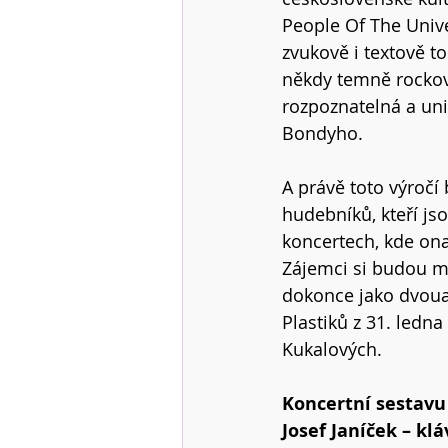
People Of The Univ
zvukově i textově to
někdy temně rocková
rozpoznatelná a uni
Bondyho.
A právě toto výročí
hudebníků, kteří js
koncertech, kde ona 
Zájemci si budou m
dokonce jako dvoua
Plastiků z 31. ledna
Kukalových.
Koncertní sestavu 
Josef Janíček – kl