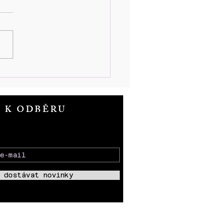
et od položení základního
ne SBORU KNĚZE
ROŽE
T K ODBĚRU
 dostávat novinky