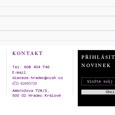
Zahájení výstavy historických
100 l
fotografií a dobových reálií
kame
SBORU KNĚZE AMBROŽE
AMB
KONTAKT
kolem roku stavby i v průběhu
PŘIHLÁSI
dalších let s představení
NOVINEK
nového modelu p. Pavla
Tel: 608 404 746
Šťastného.
E-mail:
dieceze.hradec@ccsh.cz
IČO: 62695720
Ambrožova 728/3,
Chci
500 02 Hradec Králové