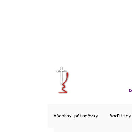
KRÁLOVÉHRA
CÍRKVE ČES
D
Všechny příspěvky
Modlitby