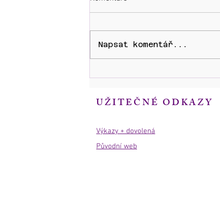
Napsat komentář...
JÁHENSKÉ SVĚCENÍ Ladislava
Martince
UŽITEČNÉ ODKAZY
Výkazy + dovolená
Původní web