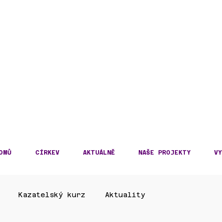
DECKÁ DIECÉZE
KOSLOVENSKÉ HUSITS
OMŮ
CÍRKEV
AKTUÁLNĚ
NAŠE PROJEKTY
VY
Kazatelský kurz
Aktuality