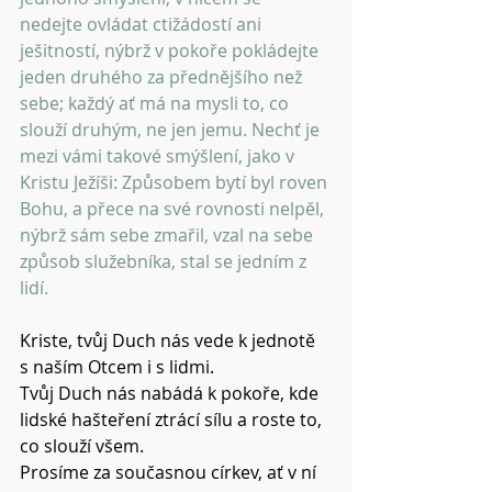
nedejte ovládat ctižádostí ani 
ješitností, nýbrž v pokoře pokládejte 
jeden druhého za přednějšího než 
sebe; každý ať má na mysli to, co 
slouží druhým, ne jen jemu. Nechť je 
mezi vámi takové smýšlení, jako v 
Kristu Ježíši: Způsobem bytí byl roven 
Bohu, a přece na své rovnosti nelpěl, 
nýbrž sám sebe zmařil, vzal na sebe 
způsob služebníka, stal se jedním z 
lidí. 
Kriste, tvůj Duch nás vede k jednotě 
s naším Otcem i s lidmi. 
Tvůj Duch nás nabádá k pokoře, kde 
lidské hašteření ztrácí sílu a roste to, 
co slouží všem. 
Prosíme za současnou církev, ať v ní 