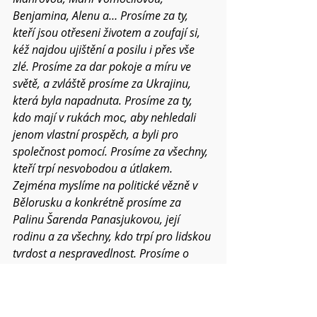
Benjamina, Alenu a… Prosíme za ty, 
kteří jsou otřeseni životem a zoufají si, 
kéž najdou ujištění a posilu i přes vše 
zlé. Prosíme za dar pokoje a míru ve 
světě, a zvláště prosíme za Ukrajinu, 
která byla napadnuta. Prosíme za ty, 
kdo mají v rukách moc, aby nehledali 
jenom vlastní prospěch, a byli pro 
společnost pomocí. Prosíme za všechny, 
kteří trpí nesvobodou a útlakem. 
Zejména myslíme na politické vězně v 
Bělorusku a konkrétně prosíme za 
Palinu Šarenda Panasjukovou, její 
rodinu a za všechny, kdo trpí pro lidskou 
tvrdost a nespravedlnost. Prosíme o 
požehnání pro všechna setkání v našich 
náboženských obcích, ať tomuto světu 
stále přinášíme ovoce Ducha svatého. 