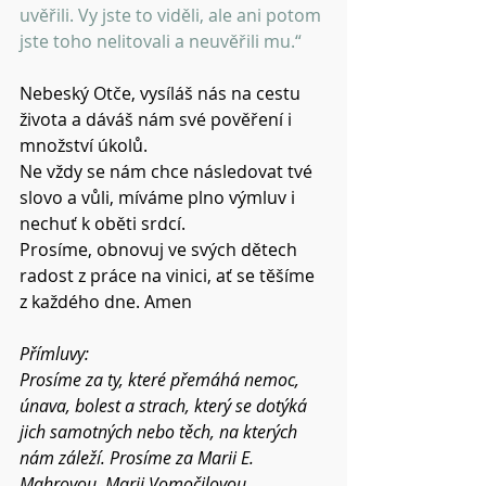
uvěřili. Vy jste to viděli, ale ani potom 
jste toho nelitovali a neuvěřili mu.“ 
Nebeský Otče, vysíláš nás na cestu 
života a dáváš nám své pověření i 
množství úkolů. 
Ne vždy se nám chce následovat tvé 
slovo a vůli, míváme plno výmluv i 
nechuť k oběti srdcí. 
Prosíme, obnovuj ve svých dětech 
radost z práce na vinici, ať se těšíme 
z každého dne. Amen 
Přímluvy: 
Prosíme za ty, které přemáhá nemoc, 
únava, bolest a strach, který se dotýká 
jich samotných nebo těch, na kterých 
nám záleží. Prosíme za Marii E. 
Mahrovou, Marii Vomočilovou, 