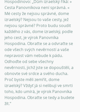
Hospodinovo: „Dům izraelský říká: » 
Cesta Panovníkova není správná. « 
Mé cesty že nejsou správné, dome 
izraelský? Nejsou to vaše cesty, jež 
nejsou správné? Proto budu soudit 
každého z vás, dome izraelský, podle 
jeho cest, je výrok Panovníka 
Hospodina. Obraťte se a odvraťte se 
ode všech svých nevěrností a vaše 
nepravost vám nebude k pádu. 
Odhoďte od sebe všechny 
nevěrnosti, jichž jste se dopouštěli, a 
obnovte své srdce a svého ducha. 
Proč byste měli zemřít, dome 
izraelský? Vždyť já si nelibuji ve smrti 
toho, kdo umírá, je výrok Panovníka 
Hospodina. Obraťte se tedy a budete 
žít.“ 