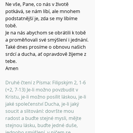
Ne vše, Pane, co nás v životě 
potkává, se nám líbí, ale mnohem 
podstatnější je, zda se my líbíme 
tobě. 
Je na nás abychom se obrátili k tobě 
a proměňovali své smýšlení i jednání. 
Také dnes prosíme o obnovu našich 
srdcí a ducha, ať opravdově žijeme z 
tebe. 
Amen 
Druhé čtení z Písma: Filipským 2, 1-6 
(+2, 7-13) Je-li možno povzbudit v 
Kristu, je-li možno posílit láskou, je-li 
jaké společenství Ducha, je-li jaký 
soucit a slitování: dovršte mou 
radost a buďte stejné mysli, mějte 
stejnou lásku, buďte jedné duše, 
jednoho smýšlení, v ničem se 