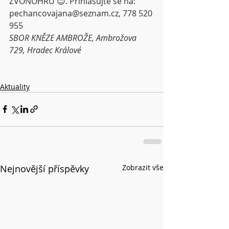
ZVONOHRU 😊. Přihlašujte se na: 
pechancovajana@seznam.cz
, 778 520 
955
SBOR KNĚZE AMBROŽE, Ambrožova 
729, Hradec Králové
Aktuality
Nejnovější příspěvky
Zobrazit vše