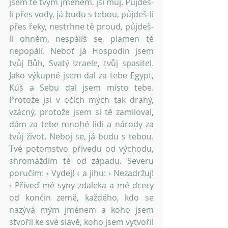
jsem tě tvým jménem, jsi můj. Půjdeš-
li přes vody, já budu s tebou, půjdeš-li 
přes řeky, nestrhne tě proud, půjdeš-
li ohněm, nespálíš se, plamen tě 
nepopálí. Neboť já Hospodin jsem 
tvůj Bůh, Svatý Izraele, tvůj spasitel. 
Jako výkupné jsem dal za tebe Egypt, 
Kúš a Sebu dal jsem místo tebe. 
Protože jsi v očích mých tak drahý, 
vzácný, protože jsem si tě zamiloval, 
dám za tebe mnohé lidi a národy za 
tvůj život. Neboj se, já budu s tebou. 
Tvé potomstvo přivedu od východu, 
shromáždím tě od západu. Severu 
poručím: › Vydej! ‹ a jihu: › Nezadržuj! 
‹ Přiveď mé syny zdaleka a mé dcery 
od končin země, každého, kdo se 
nazývá mým jménem a koho jsem 
stvořil ke své slávě, koho jsem vytvořil 