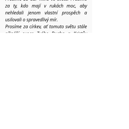
za ty, kdo mají v rukách moc, aby 
nehledali jenom vlastní prospěch a 
usilovali o spravedlivý mír. 
Prosíme za církev, ať tomuto světu stále 
přináší ovoce Tvého Ducha a Kristův 
pokoj sílí všemu navzdory i v roce 2022.
Pokud víte o dalších konkrétních 
situacích a chcete,
abychom je společně nesli, napište mi o 
nich. 
Váš Pavel  
Modlitby