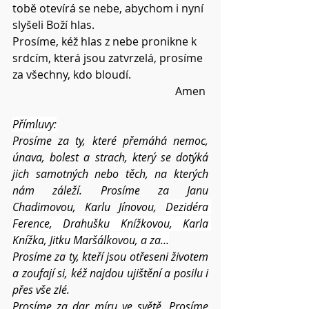
tobě otevírá se nebe, abychom i nyní 
slyšeli Boží hlas.
Prosíme, kéž hlas z nebe pronikne k 
srdcím, která jsou zatvrzelá, prosíme 
za všechny, kdo bloudí.
Amen 
Přímluvy:
Prosíme za ty, které přemáhá nemoc, 
únava, bolest a strach, který se dotýká 
jich samotných nebo těch, na kterých 
nám záleží. Prosíme za Janu 
Chadimovou, Karlu Jínovou, 
Dezidéra 
Ference, Drahušku Knížkovou, Karla 
Knížka, Jitku Maršálkovou, a za…
Prosíme za ty, kteří jsou otřeseni životem 
a zoufají si, kéž najdou ujištění a posilu i 
přes vše zlé.
Prosíme za dar míru ve světě. Prosíme 