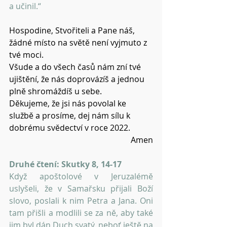
a učinil.“
Hospodine, Stvořiteli a Pane náš, 
žádné místo na světě není vyjmuto z 
tvé moci.
Všude a do všech časů nám zní tvé 
ujištění, že nás doprovázíš a jednou 
plně shromáždíš u sebe.
Děkujeme, že jsi nás povolal ke 
službě a prosíme, dej nám sílu k 
dobrému svědectví v roce 2022.
Amen
Druhé čtení: Skutky 8, 14-17
Když apoštolové v Jeruzalémě 
uslyšeli, že v Samařsku přijali Boží 
slovo, poslali k nim Petra a Jana. Oni 
tam přišli a modlili se za ně, aby také 
jim byl dán Duch svatý, neboť ještě na 