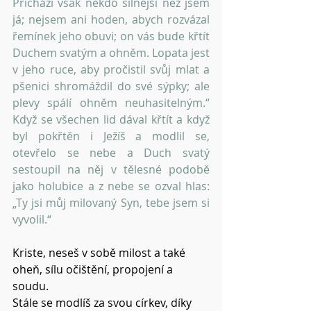
Přichází však někdo silnější než jsem 
já; nejsem ani hoden, abych rozvázal 
řemínek jeho obuvi; on vás bude křtít 
Duchem svatým a ohněm. Lopata jest 
v jeho ruce, aby pročistil svůj mlat a 
pšenici shromáždil do své sýpky; ale 
plevy spálí ohněm neuhasitelným.“ 
Když se všechen lid dával křtít a když 
byl pokřtěn i Ježíš a modlil se, 
otevřelo se nebe a Duch svatý 
sestoupil na něj v tělesné podobě 
jako holubice a z nebe se ozval hlas: 
„Ty jsi můj milovaný Syn, tebe jsem si 
vyvolil.“
Kriste, neseš v sobě milost a také 
oheň, sílu očištění, propojení a 
soudu.
Stále se modlíš za svou církev, díky 