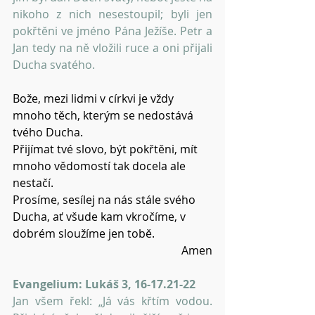
nikoho z nich nesestoupil; byli jen 
pokřtěni ve jméno Pána Ježíše. Petr a 
Jan tedy na ně vložili ruce a oni přijali 
Ducha svatého. 
Bože, mezi lidmi v církvi je vždy 
mnoho těch, kterým se nedostává 
tvého Ducha.
Přijímat tvé slovo, být pokřtěni, mít 
mnoho vědomostí tak docela ale 
nestačí.
Prosíme, sesílej na nás stále svého 
Ducha, ať všude kam vkročíme, v 
dobrém sloužíme jen tobě.
Amen
Evangelium: Lukáš 3, 16-17.21-22
Jan všem řekl: „Já vás křtím vodou. 