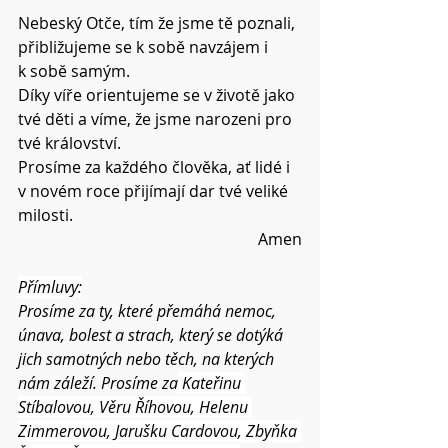
Nebeský Otče, tím že jsme tě poznali, 
přibližujeme se k sobě navzájem i 
k sobě samým.
Díky víře orientujeme se v životě jako 
tvé děti a víme, že jsme narozeni pro 
tvé království.
Prosíme za každého člověka, ať lidé i 
v novém roce přijímají dar tvé veliké 
milosti.
Amen
Přímluvy:
Prosíme za ty, které přemáhá nemoc, 
únava, bolest a strach, který se dotýká 
jich samotných nebo těch, na kterých 
nám záleží. Prosíme za
Kateřinu 
Stíbalovou
, Věru Říhovou, Helenu 
Zimmerovou, Jarušku Cardovou, Zbyňka 