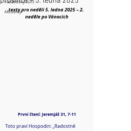
prosince – 5. ledna 2025
Kazatelský kurz
texty pro neděli 5. ledna 2025 – 2. 
Aktuality
neděle po Vánocích
První čtení: Jeremjáš 31, 7-11
Toto praví Hospodin: „Radostně 