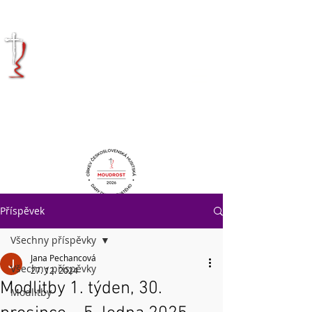
KRÁLOVÉHRADECKÁ
DIECÉZE
CÍRKVE
ČESKOSLOVENSKÉ
HUSITSKÉ
Příspěvek
Všechny příspěvky
Jana Pechancová
Všechny příspěvky
27. 12. 2024
Modlitby 1. týden, 30.
Modlitby