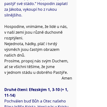
pastýř své stádo.“ Hospodin zaplatí 
za Jákoba, vykoupí ho z rukou 
silnějšího.
Hospodine, vnímáme, že lidé u nás, 
v naší zemi jsou různě duchovně 
rozptýleni.
Nejednota, hádky, pláč i tvrdý 
výsměch jsou častým obrazem 
našich dnů.
Prosíme, propoj nás svým Duchem, 
ať se všichni těšíme, že jsme 
v jednom stádu u dobrého Pastýře.
Amen
Druhé čtení: Efezským 1, 3-10 (+ 1, 
11-14)
Pochválen buď Bůh a Otec našeho 
Pána Ježíše Krista, který nás v Kristu 