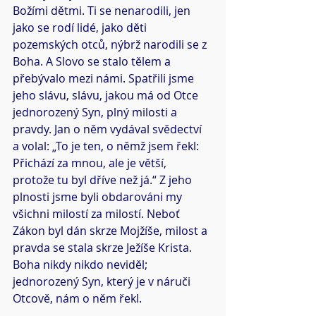
Božími dětmi. Ti se nenarodili, jen 
jako se rodí lidé, jako děti 
pozemských otců, nýbrž narodili se z 
Boha. A Slovo se stalo tělem a 
přebývalo mezi námi. Spatřili jsme 
jeho slávu, slávu, jakou má od Otce 
jednorozený Syn, plný milosti a 
pravdy. Jan o něm vydával svědectví 
a volal: „To je ten, o němž jsem řekl: 
Přichází za mnou, ale je větší, 
protože tu byl dříve než já.“ Z jeho 
plnosti jsme byli obdarováni my 
všichni milostí za milostí. Neboť 
Zákon byl dán skrze Mojžíše, milost a 
pravda se stala skrze Ježíše Krista. 
Boha nikdy nikdo neviděl; 
jednorozený Syn, který je v náruči 
Otcově, nám o něm řekl.