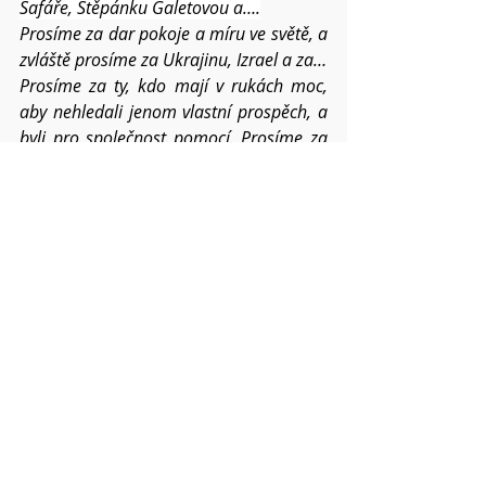
Šafáře, Štěpánku Galetovou a….
Prosíme za dar pokoje a míru ve světě, a 
zvláště prosíme za Ukrajinu, Izrael a za…
Prosíme za ty, kdo mají v rukách moc, 
aby nehledali jenom vlastní prospěch, a 
byli pro společnost pomocí. Prosíme za 
podporu pro všechny, kteří trpí 
nesvobodou a útlakem.
Prosíme o požehnání pro všechna 
novoroční setkání v našich 
náboženských obcích  a rodinách.
Dej, Otče, ať tomuto světu stále 
přinášíme ovoce
 Ducha svatého, ať 
tichost i sebeovládání v nás a mezi námi 
posiluje v roce 2025.
Pokud víte o dalších konkrétních 
situacích a chcete,
abychom je společně nesli, napište mi o 