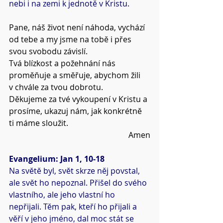
nebi i na zemi k jednotě v Kristu.
Pane, náš život není náhoda, vychází 
od tebe a my jsme na tobě i přes 
svou svobodu závislí.
Tvá blízkost a požehnání nás 
proměňuje a směřuje, abychom žili 
v chvále za tvou dobrotu.
Děkujeme za tvé vykoupení v Kristu a 
prosíme, ukazuj nám, jak konkrétně 
ti máme sloužit.
Amen
Evangelium: Jan 1, 10-18
Na světě byl, svět skrze něj povstal, 
ale svět ho nepoznal. Přišel do svého 
vlastního, ale jeho vlastní ho 
nepřijali. Těm pak, kteří ho přijali a 
věří v jeho jméno, dal moc stát se 