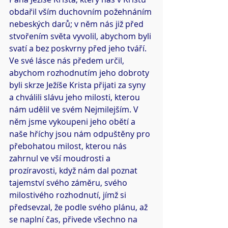
obdařil vším duchovním požehnáním 
nebeských darů; v něm nás již před 
stvořením světa vyvolil, abychom byli 
svatí a bez poskvrny před jeho tváří. 
Ve své lásce nás předem určil, 
abychom rozhodnutím jeho dobroty 
byli skrze Ježíše Krista přijati za syny 
a chválili slávu jeho milosti, kterou 
nám udělil ve svém Nejmilejším. V 
něm jsme vykoupeni jeho obětí a 
naše hříchy jsou nám odpuštěny pro 
přebohatou milost, kterou nás 
zahrnul ve vší moudrosti a 
prozíravosti, když nám dal poznat 
tajemství svého záměru, svého 
milostivého rozhodnutí, jímž si 
předsevzal, že podle svého plánu, až 
se naplní čas, přivede všechno na 