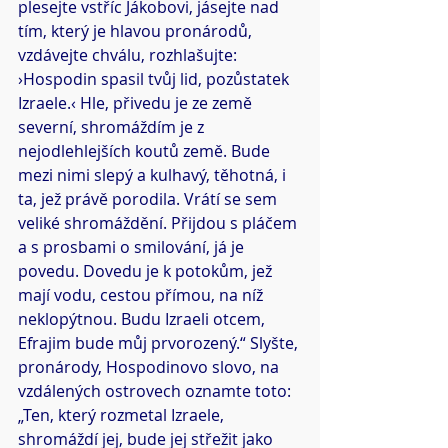
plesejte vstříc Jákobovi, jásejte nad 
tím, který je hlavou pronárodů, 
vzdávejte chválu, rozhlašujte: 
›Hospodin spasil tvůj lid, pozůstatek 
Izraele.‹ Hle, přivedu je ze země 
severní, shromáždím je z 
nejodlehlejších koutů země. Bude 
mezi nimi slepý a kulhavý, těhotná, i 
ta, jež právě porodila. Vrátí se sem 
veliké shromáždění. Přijdou s pláčem 
a s prosbami o smilování, já je 
povedu. Dovedu je k potokům, jež 
mají vodu, cestou přímou, na níž 
neklopýtnou. Budu Izraeli otcem, 
Efrajim bude můj prvorozený.“ Slyšte, 
pronárody, Hospodinovo slovo, na 
vzdálených ostrovech oznamte toto: 
„Ten, který rozmetal Izraele, 
shromáždí jej, bude jej střežit jako 