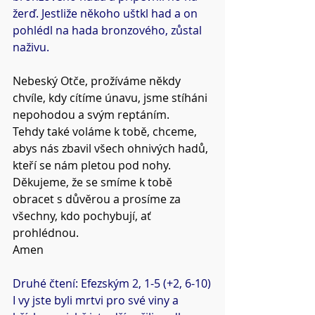
žerď. Jestliže někoho uštkl had a on 
pohlédl na hada bronzového, zůstal 
naživu.
Nebeský Otče, prožíváme někdy 
chvíle, kdy cítíme únavu, jsme stíháni 
nepohodou a svým reptáním.
Tehdy také voláme k tobě, chceme, 
abys nás zbavil všech ohnivých hadů, 
kteří se nám pletou pod nohy.
Děkujeme, že se smíme k tobě 
obracet s důvěrou a prosíme za 
všechny, kdo pochybují, ať 
prohlédnou.
Amen
Druhé čtení: Efezským 2, 1-5 (+2, 6-10)
I vy jste byli mrtvi pro své viny a 