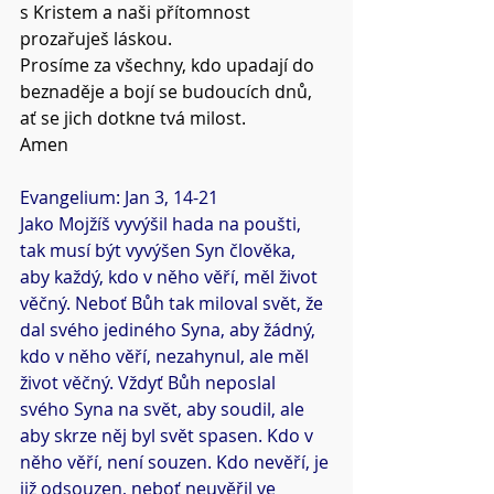
s Kristem a naši přítomnost 
prozařuješ láskou.
Prosíme za všechny, kdo upadají do 
beznaděje a bojí se budoucích dnů, 
ať se jich dotkne tvá milost.
Amen
Evangelium: Jan 3, 14-21
Jako Mojžíš vyvýšil hada na poušti, 
tak musí být vyvýšen Syn člověka, 
aby každý, kdo v něho věří, měl život 
věčný. Neboť Bůh tak miloval svět, že 
dal svého jediného Syna, aby žádný, 
kdo v něho věří, nezahynul, ale měl 
život věčný. Vždyť Bůh neposlal
svého Syna na svět, aby soudil, ale 
aby skrze něj byl svět spasen. Kdo v 
něho věří, není souzen. Kdo nevěří, je 
již odsouzen, neboť neuvěřil ve 