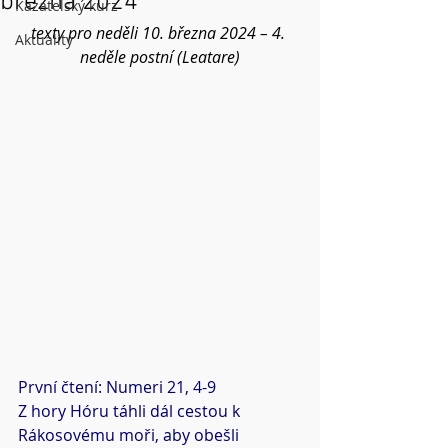
března 2024
Kazatelský kurz
texty pro neděli 10. března 2024 – 4. 
Aktuality
neděle postní (Leatare)
První čtení: Numeri 21, 4-9
Z hory Hóru táhli dál cestou k 
Rákosovému moři, aby obešli 