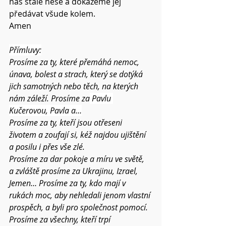
nás stále nese a dokážeme jej 
předávat všude kolem.
Amen
Přímluvy:
Prosíme za ty, které přemáhá nemoc, 
únava, bolest a strach, který se dotýká 
jich samotných nebo těch, na kterých 
nám záleží. Prosíme za
 Pavlu 
Kučerovou, Pavla a…
Prosíme za ty, kteří jsou otřeseni 
životem a zoufají si, kéž najdou ujištění 
a posilu i přes vše zlé.
Prosíme za dar pokoje a míru ve světě, 
a zvláště prosíme za Ukrajinu, Izrael, 
Jemen… Prosíme za ty, kdo mají v 
rukách moc, aby nehledali jenom vlastní 
prospěch, a byli pro společnost pomocí.
Prosíme za všechny, kteří trpí 