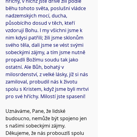
hříchy, v nichž jste dříve žili podle 
běhu tohoto světa, poslušni vládce 
nadzemských mocí, ducha, 
působícího dosud v těch, kteří 
vzdorují Bohu. I my všichni jsme k 
nim kdysi patřili; žili jsme sklonům 
svého těla, dali jsme se vést svými 
sobeckými zájmy, a tím jsme nutně 
propadli Božímu soudu tak jako 
ostatní. Ale Bůh, bohatý v 
milosrdenství, z velké lásky, jíž si nás 
zamiloval, probudil nás k životu 
spolu s Kristem, když jsme byli mrtvi 
pro své hříchy. Milostí jste spaseni!
Uznáváme, Pane, že lidské 
budoucno, nemůže být spojeno jen 
s našimi sobeckými zájmy.
Děkujeme, že nás probouzíš spolu 