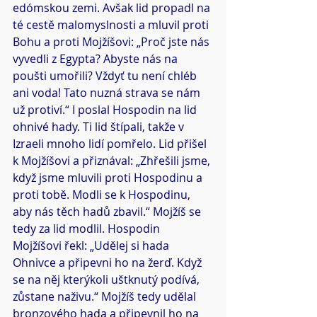
edómskou zemi. Avšak lid propadl na 
té cestě malomyslnosti a mluvil proti 
Bohu a proti Mojžíšovi: „Proč jste nás 
vyvedli z Egypta? Abyste nás na 
poušti umořili? Vždyť tu není chléb 
ani voda! Tato nuzná strava se nám 
už protiví.“ I poslal Hospodin na lid 
ohnivé hady. Ti lid štípali, takže v 
Izraeli mnoho lidí pomřelo. Lid přišel 
k Mojžíšovi a přiznával: „Zhřešili jsme, 
když jsme mluvili proti Hospodinu a 
proti tobě. Modli se k Hospodinu, 
aby nás těch hadů zbavil.“ Mojžíš se 
tedy za lid modlil. Hospodin 
Mojžíšovi řekl: „Udělej si hada 
Ohnivce a připevni ho na žerď. Když 
se na něj kterýkoli uštknutý podívá, 
zůstane naživu.“ Mojžíš tedy udělal 
bronzového hada a připevnil ho na 