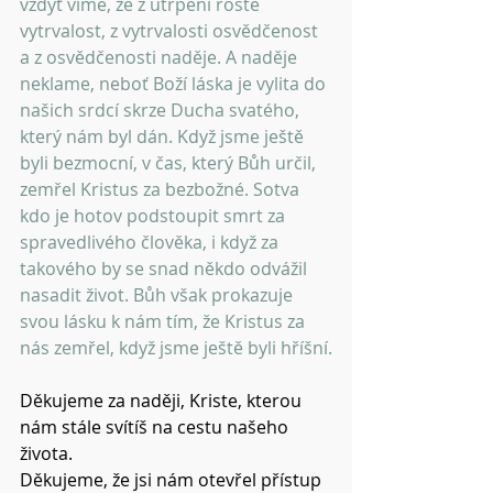
vždyť víme, že z utrpení roste 
vytrvalost, z vytrvalosti osvědčenost 
a z osvědčenosti naděje. A naděje 
neklame, neboť Boží láska je vylita do 
našich srdcí skrze Ducha svatého, 
který nám byl dán. Když jsme ještě 
byli bezmocní, v čas, který Bůh určil, 
zemřel Kristus za bezbožné. Sotva 
kdo je hotov podstoupit smrt za 
spravedlivého člověka, i když za 
takového by se snad někdo odvážil 
nasadit život. Bůh však prokazuje 
svou lásku k nám tím, že Kristus za 
nás zemřel, když jsme ještě byli hříšní.
Děkujeme za naději, Kriste, kterou 
nám stále svítíš na cestu našeho 
života.
Děkujeme, že jsi nám otevřel přístup 