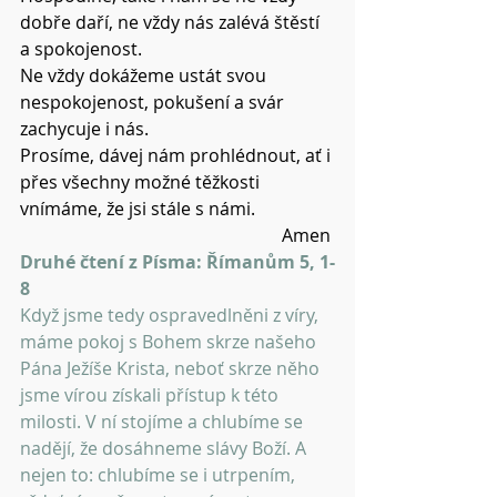
dobře daří, ne vždy nás zalévá štěstí 
a spokojenost.
Ne vždy dokážeme ustát svou 
nespokojenost, pokušení a svár 
zachycuje i nás.
Prosíme, dávej nám prohlédnout, ať i 
přes všechny možné těžkosti 
vnímáme, že jsi stále s námi.
Amen 
Druhé čtení z Písma: Římanům 5, 1-
8
Když jsme tedy ospravedlněni z víry, 
máme pokoj s Bohem skrze našeho 
Pána Ježíše Krista, neboť skrze něho 
jsme vírou získali přístup k této 
milosti. V ní stojíme a chlubíme se 
nadějí, že dosáhneme slávy Boží. A 
nejen to: chlubíme se i utrpením, 