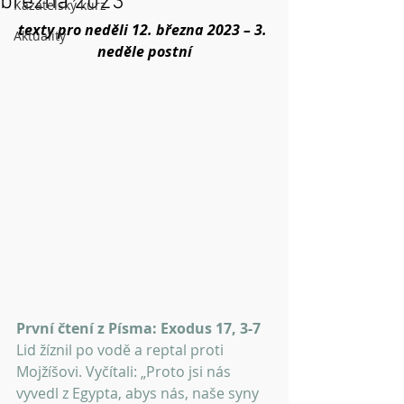
března 2023
Kazatelský kurz
texty pro neděli 12. března 2023 – 3. 
Aktuality
neděle postní
První čtení z Písma: Exodus 17, 3-7
Lid žíznil po vodě a reptal proti 
Mojžíšovi. Vyčítali: „Proto jsi nás 
vyvedl z Egypta, abys nás, naše syny 