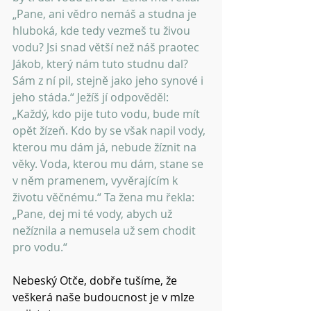
„Pane, ani vědro nemáš a studna je 
hluboká, kde tedy vezmeš tu živou 
vodu? Jsi snad větší než náš praotec 
Jákob, který nám tuto studnu dal? 
Sám z ní pil, stejně jako jeho synové i 
jeho stáda.“ Ježíš jí odpověděl: 
„Každý, kdo pije tuto vodu, bude mít 
opět žízeň. Kdo by se však napil vody, 
kterou mu dám já, nebude žíznit na 
věky. Voda, kterou mu dám, stane se 
v něm pramenem, vyvěrajícím k 
životu věčnému.“ Ta žena mu řekla: 
„Pane, dej mi té vody, abych už 
nežíznila a nemusela už sem chodit 
pro vodu.“ 
Nebeský Otče, dobře tušíme, že 
veškerá naše budoucnost je v mlze 