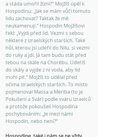
a stáda umořil žízní?“ Mojžíš úpěl k 
Hospodinu: „Jak se mám vůči tomuto 
lidu zachovat? Taktak že mě 
neukamenují.“ Hospodin Mojžíšovi 
řekl: „Vyjdi před lid. Vezmi s sebou 
některé z izraelských starších. Také 
hůl, kterou jsi udeřil do Nilu, si vezmi 
do ruky a jdi. Já tam budu stát před 
tebou na skále na Chorébu. Udeříš 
do skály a vyjde z ní voda, aby lid 
mohl pít.“ Mojžíš to udělal před 
očima izraelských starších. To místo 
pojmenoval Massa a Meriba (to je 
Pokušení a Svár) podle sváru Izraelců 
a protože pokoušeli Hospodina 
pochybováním: „Je mezi námi 
Hospodin, nebo není?“
Hospodine, také i nám se ne vždy 