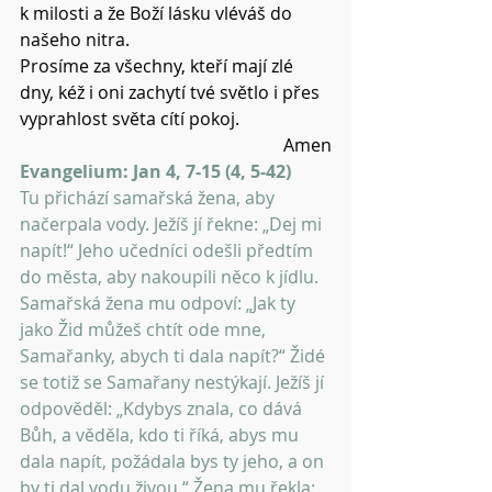
k milosti a že Boží lásku vléváš do 
našeho nitra.
Prosíme za všechny, kteří mají zlé 
dny, kéž i oni zachytí tvé světlo i přes 
vyprahlost světa cítí pokoj.
Amen
Evangelium: Jan 4, 7-15 (4, 5-42)
Tu přichází samařská žena, aby 
načerpala vody. Ježíš jí řekne: „Dej mi 
napít!“ Jeho učedníci odešli předtím 
do města, aby nakoupili něco k jídlu. 
Samařská žena mu odpoví: „Jak ty 
jako Žid můžeš chtít ode mne, 
Samařanky, abych ti dala napít?“ Židé 
se totiž se Samařany nestýkají. Ježíš jí 
odpověděl: „Kdybys znala, co dává 
Bůh, a věděla, kdo ti říká, abys mu 
dala napít, požádala bys ty jeho, a on 
by ti dal vodu živou.“ Žena mu řekla: 