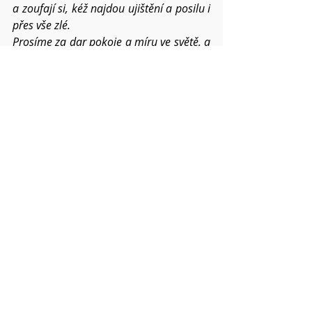
a zoufají si, kéž najdou ujištění a posilu i 
přes vše zlé.
Prosíme za dar pokoje a míru ve světě, a 
zvláště prosíme za Ukrajinu.
Prosíme za ty, kdo mají v rukách moc, 
aby nehledali jenom vlastní prospěch, a 
usilovali o spravedlivý mír.
Prosíme o požehnání pro všechna 
setkání v našich náboženských obcích v 
roce 2023.
Kéž tomuto světu stále přinášíme ovoce  
Ducha, ať trpělivost a laskavost sílí v nás 
a mezi námi v roce 2023.
Pokud víte o dalších konkrétních 
situacích a chcete,
abychom je společně nesli, napište mi o 
nich.  Váš Pavel
Modlitby