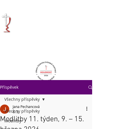
KRÁLOVÉHRADECKÁ
DIECÉZE
CÍRKVE
ČESKOSLOVENSKÉ
HUSITSKÉ
Příspěvek
Všechny příspěvky
Jana Pechancová
Všechny příspěvky
6. 3.
Modlitby 11. týden, 9. – 15.
Modlitby