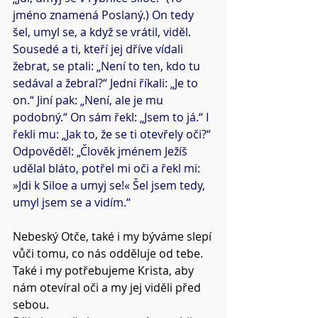
jméno znamená Poslaný.) On tedy 
šel, umyl se, a když se vrátil, viděl. 
Sousedé a ti, kteří jej dříve vídali 
žebrat, se ptali: „Není to ten, kdo tu 
sedával a žebral?“ Jedni říkali: „Je to 
on.“ Jiní pak: „Není, ale je mu 
podobný.“ On sám řekl: „Jsem to já.“ I 
řekli mu: „Jak to, že se ti otevřely oči?“ 
Odpověděl: „Člověk jménem Ježíš 
udělal bláto, potřel mi oči a řekl mi: 
»Jdi k Siloe a umyj se!« Šel jsem tedy, 
umyl jsem se a vidím.“
Nebeský Otče, také i my býváme slepí 
vůči tomu, co nás odděluje od tebe.
Také i my potřebujeme Krista, aby 
nám otevíral oči a my jej viděli před 
sebou.