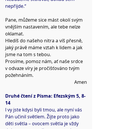
nepřijde.“
Pane, můžeme sice mást okolí svým 
vnějším nastavením, ale tebe nelze 
oklamat.
Hledíš do našeho nitra a víš přesně, 
jaký právě máme vztah k lidem a jak 
jsme na tom s tebou.
Prosíme, pomoz nám, ať naše srdce 
v odvaze víry je pročišťováno tvým 
požehnáním.
Amen
Druhé čtení z Písma: Efezským 5, 8-
14
I vy jste kdysi byli tmou, ale nyní vás 
Pán učinil světlem. Žijte proto jako 
děti světla – ovocem světla je vždy 