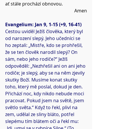
ať stále prochází obnovou.
Amen
Evangelium: Jan 9, 1-15 (+9, 16-41)
Cestou uviděl Ježíš člověka, který byl 
od narození slepý. Jeho učedníci se 
ho zeptali: „Mistře, kdo se prohřešil, 
že se ten člověk narodil slepý? On 
sám, nebo jeho rodiče?“ Ježíš 
odpověděl: „Nezhřešil ani on ani jeho 
rodiče; je slepý, aby se na něm zjevily 
skutky Boží. Musíme konat skutky 
toho, který mě poslal, dokud je den. 
Přichází noc, kdy nikdo nebude moci 
pracovat. Pokud jsem na světě, jsem 
světlo světa.“ Když to řekl, plivl na 
zem, udělal ze sliny bláto, potřel 
slepému tím blátem oči a řekl mu: 
„Jdi, umyj se v rybníce Siloe.“ (To 