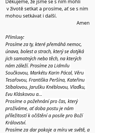
Děkujeme, že jsme se s ním mohli 
 v životě setkat a prosíme, ať se s ním 
mohou setkávat i další.
Amen
Přímluvy:
Prosíme za ty, které přemáhá nemoc, 
únava, bolest a strach, který se dotýká 
jich samotných nebo těch, na kterých 
nám záleží. Prosíme za
 Lidmilu 
Součkovou, 
Markétu Karin Pácal, Věru 
Tesařovou, Františka Peršína, Kateřinu 
Stíbalovou, Jarušku Knéblovou, Vlaďku, 
Evu Kláskovou a…
Prosíme o požehnání pro čas, který 
prožíváme, ať doba postu je nám 
příležitostí k očištění a posile pro Boží 
Království.
Prosíme za dar pokoje a míru ve světě, a 