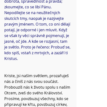
dobrota, spravedlnost a pravda; 
zkoumejte, co se líbí Pánu. 
Nepodílejte se na neužitečných 
skutcích tmy, naopak je nazývejte 
pravým jménem. O tom, co oni dělají 
potají, je odporné i jen mluvit. Když 
se však ty věci správně pojmenují, je 
jasné, oč jde. A kde se rozjasní, tam 
je světlo. Proto je řečeno: Probuď se, 
kdo spíš, vstaň z mrtvých, a zazáří ti 
Kristus.
Kriste, jsi našim světlem, prozařuješ 
nás a činíš z nás svou součást.
Probouzíš nás k životu spolu s naším 
Otcem, zveš do svého Království.
Prosíme, povzbuzuj všechny, kdo se 
připravují ke křtu, povzbuzuj církev, 