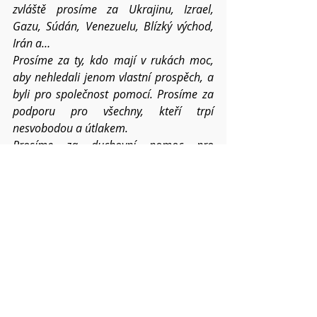
zvláště prosíme za Ukrajinu, Izrael, 
Gazu, Súdán, Venezuelu, Blízký východ, 
Irán a…
Prosíme za ty, kdo mají v rukách moc, 
aby nehledali jenom vlastní prospěch, a 
byli pro společnost pomocí. Prosíme za 
podporu pro všechny, kteří trpí 
nesvobodou a útlakem.
Prosíme za duchovní pomoc pro 
všechny, kdo se střetávají s lidským zlem 
a záští. Prosíme za všechna místa, která 
jsou ničena přírodními katastrofami...
Prosíme o požehnání pro všechna 
setkání člověka s člověkem – v církvi, 
v rodinách, mezi přáteli i vnějším 
světem..
Dej, Otče, ať lépe přijímáme dary 
Ducha 
svatého a moudrost v nás a mezi námi 
sílí v roce 2026.