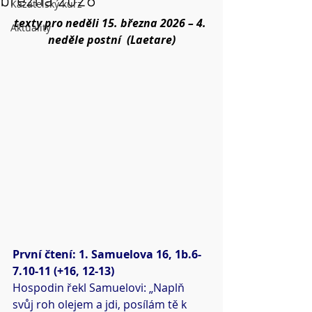
března 2026
Kazatelský kurz
texty pro neděli 15. března 2026 – 4. 
Aktuality
neděle postní  (Laetare)
První čtení: 1. Samuelova 16, 1b.6-
7.10-11 (+16, 12-13)
Hospodin řekl Samuelovi: „Naplň 
svůj roh olejem a jdi, posílám tě k 