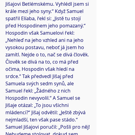
Jišajovi Betlémskému. Vyhlédl jsem si 
krále mezi jeho syny.“ Když Samuel 
spatřil Elíaba, řekl si: „Jistě tu stojí 
před Hospodinem jeho pomazaný.“ 
Hospodin však Samuelovi řekl: 
„Nehleď na jeho vzhled ani na jeho 
vysokou postavu, neboť já jsem ho 
zamítl. Nejde o to, nač se dívá člověk. 
Člověk se dívá na to, co má před 
očima, Hospodin však hledí na 
srdce.“ Tak předvedl Jišaj před 
Samuela svých sedm synů, ale 
Samuel řekl: „Žádného z nich 
Hospodin nevyvolil.“ A Samuel se 
Jišaje otázal: „To jsou všichni 
mládenci?“ Jišaj odvětil: „Ještě zbývá 
nejmladší, ten však pase stádo.“ 
Samuel Jišajovi poručil: „Pošli pro něj! 
Nebudeme stolovat, dokud sem 