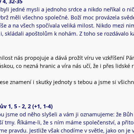
 4, 32-35
, byli jedné mysli a jednoho srdce a nikdo neříkal o ni
 nýbrž měli všechno společné. Boží moc provázela svěd
íše a na všech spočívala veliká milost. Nikdo mezi nim
žili, skládali apoštolům k nohám. Z toho se rozdávalo 
lost nás propojuje a dává prožít víru ve vzkříšení Pán
skou, co nezná hranic a víra nás učí, že i přes lidské r
nese znamení i skutky jednoty s tebou a jsme si všich
v 1, 5 - 2, 2 (+1, 1-4)
erou jsme od něho slyšeli a vám ji oznamujeme: že Bůh 
í tmy. Říkáme-li, že s ním máme společenství, a při
me pravdu. Jestliže však chodíme v světle, jako on je 