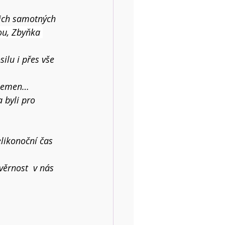
jich samotných 
ou, Zbyňka 
silu i přes vše 
 Jemen… 
 byli pro 
likonoční čas 
věrnost  v nás 