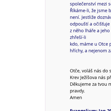
společenství mezi s
Říkáme-li, že jsme 
není. Jestliže dozná
odpouští a očišťuje
z něho lháře a jeho 
zhřeší-li
kdo, máme u Otce př
hříchy, a nejenom za
Otče, voláš nás do 
Krev Ježíšova nás př
Děkujeme za tvou mi
pravdy.
Amen
Evangelium: Jan 20,