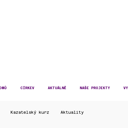
DECKÁ DIECÉZE
KOSLOVENSKÉ HUSITS
OMŮ
CÍRKEV
AKTUÁLNĚ
NAŠE PROJEKTY
VY
Kazatelský kurz
Aktuality