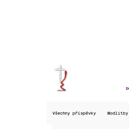
KRÁLOVÉHRA
CÍRKVE ČES
D
Všechny příspěvky
Modlitby