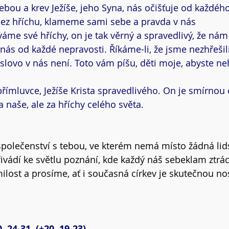
ebou a krev Ježíše, jeho Syna, nás očišťuje od každého
bez hříchu, klameme sami sebe a pravda v nás
váme své hříchy, on je tak věrný a spravedlivý, že nám
 nás od každé nepravosti. Říkáme-li, že jsme nezhřešil
slovo v nás není. Toto vám píšu, děti moje, abyste neh
ímluvce, Ježíše Krista spravedlivého. On je smírnou 
 naše, ale za hříchy celého světa.
společenství s tebou, ve kterém nemá místo žádná li
ivádí ke světlu poznání, kde každý náš sebeklam ztrácí
lost a prosíme, ať i současná církev je skutečnou nos
 24-31  (+20, 19-23)