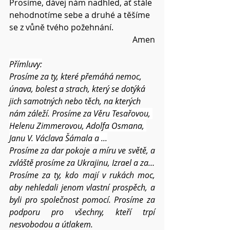
Prosíme, dávej nám nadhled, ať stále 
nehodnotíme sebe a druhé a těšíme 
se z vůně tvého požehnání.
Amen
Přímluvy:
Prosíme za ty, které přemáhá nemoc, 
únava, bolest a strach, který se dotýká 
jich samotných nebo těch, na kterých 
nám záleží. Prosíme za
 Věru Tesařovou, 
Helenu Zimmerovou, 
Adolfa Osmana, 
Janu V. Václava Šámala 
a ...
Prosíme za dar pokoje a míru ve světě, a 
zvláště prosíme za Ukrajinu, Izrael a za…
Prosíme za ty, kdo mají v rukách moc, 
aby nehledali jenom vlastní prospěch, a 
byli pro společnost pomocí. Prosíme za 
podporu pro všechny, kteří trpí 
nesvobodou a útlakem.