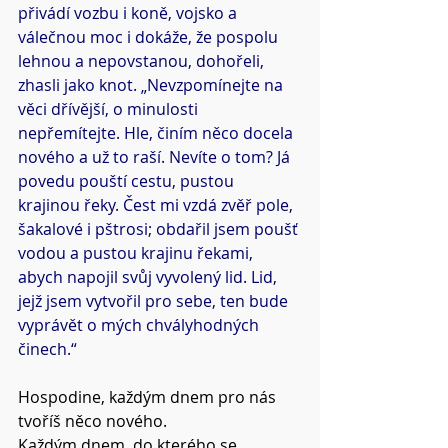
přivádí vozbu i koně, vojsko a 
válečnou moc i dokáže, že pospolu 
lehnou a nepovstanou, dohořeli, 
zhasli jako knot. „Nevzpomínejte na 
věci dřívější, o minulosti 
nepřemítejte. Hle, činím něco docela 
nového a už to raší. Nevíte o tom? Já 
povedu pouští cestu, pustou 
krajinou řeky. Čest mi vzdá zvěř pole, 
šakalové i pštrosi; obdařil jsem poušť 
vodou a pustou krajinu řekami, 
abych napojil svůj vyvolený lid. Lid, 
jejž jsem vytvořil pro sebe, ten bude 
vyprávět o mých chvályhodných 
činech.“
Hospodine, každým dnem pro nás 
tvoříš něco nového.
Každým dnem, do kterého se 