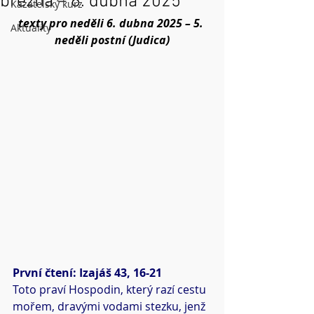
března – 6. dubna 2025
Kazatelský kurz
texty pro neděli 6. dubna 2025 – 5. 
Aktuality
neděli postní (Judica)
První čtení: Izajáš 43, 16-21
Toto praví Hospodin, který razí cestu 
mořem, dravými vodami stezku, jenž 