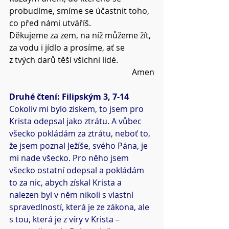
probudíme, smíme se účastnit toho, 
co před námi utváříš.
Děkujeme za zem, na níž můžeme žít, 
za vodu i jídlo a prosíme, ať se 
z tvých darů těší všichni lidé.
Amen
Druhé čtení: Filipským 3, 7-14
Cokoliv mi bylo ziskem, to jsem pro 
Krista odepsal jako ztrátu. A vůbec 
všecko pokládám za ztrátu, neboť to, 
že jsem poznal Ježíše, svého Pána, je 
mi nade všecko. Pro něho jsem 
všecko ostatní odepsal a pokládám 
to za nic, abych získal Krista a 
nalezen byl v něm nikoli s vlastní 
spravedlností, která je ze zákona, ale 
s tou, která je z víry v Krista – 