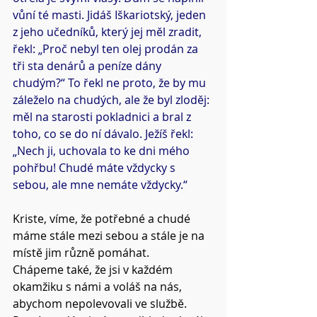
vůní té masti. Jidáš Iškariotský, jeden 
z jeho učedníků, který jej měl zradit, 
řekl: „Proč nebyl ten olej prodán za 
tři sta denárů a peníze dány 
chudým?“ To řekl ne proto, že by mu 
záleželo na chudých, ale že byl zloděj: 
měl na starosti pokladnici a bral z 
toho, co se do ní dávalo. Ježíš řekl: 
„Nech ji, uchovala to ke dni mého 
pohřbu! Chudé máte vždycky s 
sebou, ale mne nemáte vždycky.“
Kriste, víme, že potřebné a chudé 
máme stále mezi sebou a stále je na 
místě jim různě pomáhat.
Chápeme také, že jsi v každém 
okamžiku s námi a voláš na nás, 
abychom nepolevovali ve službě.