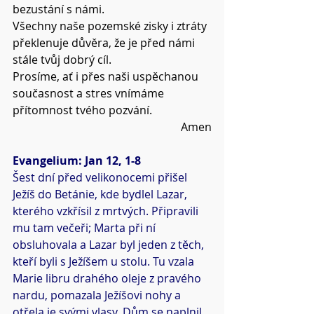
bezustání s námi.
Všechny naše pozemské zisky i ztráty 
překlenuje důvěra, že je před námi 
stále tvůj dobrý cíl.
Prosíme, ať i přes naši uspěchanou 
současnost a stres vnímáme 
přítomnost tvého pozvání.
Amen
Evangelium: Jan 12, 1-8
Šest dní před velikonocemi přišel 
Ježíš do Betánie, kde bydlel Lazar, 
kterého vzkřísil z mrtvých. Připravili 
mu tam večeři; Marta při ní 
obsluhovala a Lazar byl jeden z těch, 
kteří byli s Ježíšem u stolu. Tu vzala 
Marie libru drahého oleje z pravého 
nardu, pomazala Ježíšovi nohy a 
otřela je svými vlasy. Dům se naplnil 