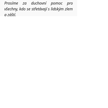
Prosíme za duchovní pomoc pro 
všechny, kdo se střetávají s lidským zlem 
a záští.
Prosíme o požehnání pro všechna postní 
setkání člověka s člověkem  v církvi, 
v rodinách, mezi přáteli i vnějším 
světem.
Dej, Otče, ať tomuto světu stále 
přinášíme ovoce
 Ducha svatého, ať 
tichost i sebeovládání v nás a mezi námi 
posiluje v roce 2025.
Pokud víte o dalších konkrétních 
situacích a chcete,
abychom je společně nesli, napište mi o 
nich. Váš Pavel
Modlitby