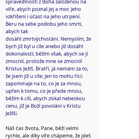
spravedlností z Boha založenou na 
víře, abych poznal jej a moc jeho 
vzkříšení i účast na jeho utrpení. 
Beru na sebe podobu jeho smrti, 
abych tak
dosáhl zmrtvýchvstání. Nemyslím, že 
bych již byl u cíle anebo již dosáhl 
dokonalosti; běžím však, abych se jí 
zmocnil, protože mne se zmocnil 
Kristus Ježíš. Bratří, já nemám za to, 
že jsem již u cíle; jen to mohu říci: 
zapomínaje na to, co je za mnou, 
upřen k tomu, co je přede mnou, 
běžím k cíli, abych získal nebeskou 
cenu, jíž je Boží povolání v Kristu 
Ježíši.
Náš čas života, Pane, běží velmi 
rychle, ale díky víře chápeme, že jdeš 