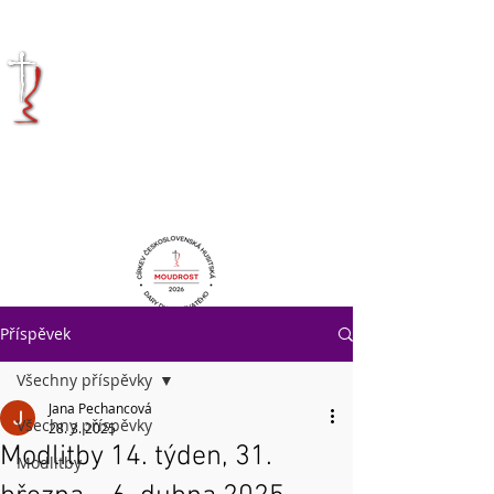
KRÁLOVÉHRADECKÁ
DIECÉZE
CÍRKVE
ČESKOSLOVENSKÉ
HUSITSKÉ
Příspěvek
Všechny příspěvky
Jana Pechancová
Všechny příspěvky
28. 3. 2025
Modlitby 14. týden, 31.
Modlitby