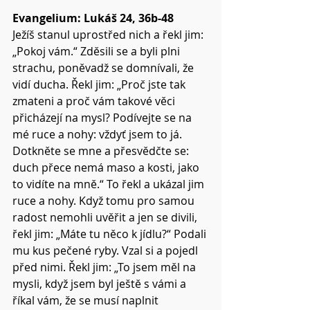
Evangelium: Lukáš 24, 36b-48 
Ježíš stanul uprostřed nich a řekl jim: 
„Pokoj vám.“ Zděsili se a byli plni 
strachu, poněvadž se domnívali, že 
vidí ducha. Řekl jim: „Proč jste tak 
zmateni a proč vám takové věci 
přicházejí na mysl? Podívejte se na 
mé ruce a nohy: vždyť jsem to já. 
Dotkněte se mne a přesvědčte se: 
duch přece nemá maso a kosti, jako 
to vidíte na mně.“ To řekl a ukázal jim 
ruce a nohy. Když tomu pro samou 
radost nemohli uvěřit a jen se divili, 
řekl jim: „Máte tu něco k jídlu?“ Podali 
mu kus pečené ryby. Vzal si a pojedl 
před nimi. Řekl jim: „To jsem měl na 
mysli, když jsem byl ještě s vámi a 
říkal vám, že se musí naplnit 