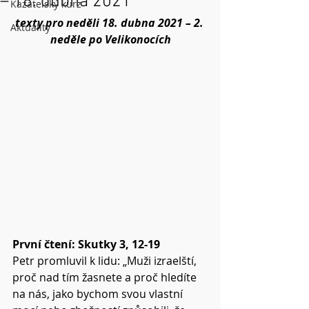
– 18. dubna 2021
Kazatelský kurz
texty pro neděli 18. dubna 2021 – 2. 
Aktuality
neděle po Velikonocích
První čtení: Skutky 3, 12-19 
Petr promluvil k lidu: „Muži izraelští, 
proč nad tím žasnete a proč hledíte 
na nás, jako bychom svou vlastní 