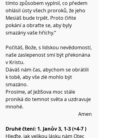
tímto způsobem vyplnil, co předem 
ohlásil ústy všech proroků, že jeho 
Mesiáš bude trpět. Proto čiňte 
pokání a obraťte se, aby byly 
smazány vaše hříchy.“ 
Počítáš, Bože, s lidskou nevědomostí, 
naše zaslepenost smí být překonána 
v Kristu.
Dáváš nám čas, abychom se obrátili 
k tobě, aby vše zlé mohlo být 
smazáno. 
Prosíme, ať Ježíšova moc stále 
proniká do temnot světa a uzdravuje 
mnohé.
 Amen 
Druhé čtení: 1. Janův 3, 1-3 (+4-7 )
Hleďte, jak velikou lásku nám Otec 