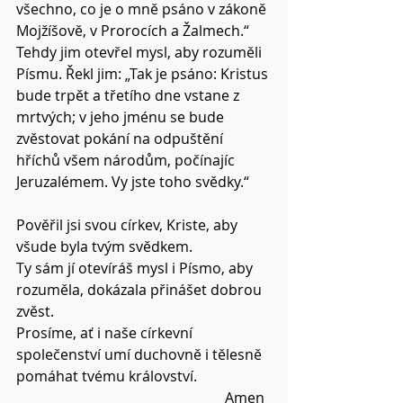
všechno, co je o mně psáno v zákoně 
Mojžíšově, v Prorocích a Žalmech.“ 
Tehdy jim otevřel mysl, aby rozuměli 
Písmu. Řekl jim: „Tak je psáno: Kristus 
bude trpět a třetího dne vstane z 
mrtvých; v jeho jménu se bude 
zvěstovat pokání na odpuštění 
hříchů všem národům, počínajíc 
Jeruzalémem. Vy jste toho svědky.“
Pověřil jsi svou církev, Kriste, aby 
všude byla tvým svědkem.
Ty sám jí otevíráš mysl i Písmo, aby 
rozuměla, dokázala přinášet dobrou 
zvěst.
Prosíme, ať i naše církevní 
společenství umí duchovně i tělesně 
pomáhat tvému království.
Amen  