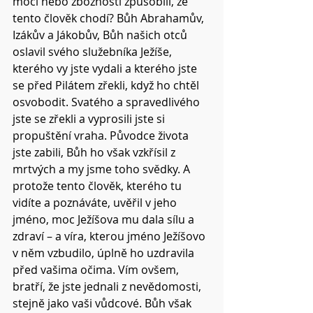
mocí nebo zbožností způsobili, že 
tento člověk chodí? Bůh Abrahamův, 
Izákův a Jákobův, Bůh našich otců 
oslavil svého služebníka Ježíše, 
kterého vy jste vydali a kterého jste 
se před Pilátem zřekli, když ho chtěl 
osvobodit. Svatého a spravedlivého 
jste se zřekli a vyprosili jste si 
propuštění vraha. Původce života 
jste zabili, Bůh ho však vzkřísil z 
mrtvých a my jsme toho svědky. A 
protože tento člověk, kterého tu 
vidíte a poznáváte, uvěřil v jeho 
jméno, moc Ježíšova mu dala sílu a 
zdraví – a víra, kterou jméno Ježíšovo 
v něm vzbudilo, úplně ho uzdravila 
před vašima očima. Vím ovšem, 
bratří, že jste jednali z nevědomosti, 
stejně jako vaši vůdcové. Bůh však 