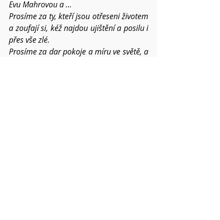
Evu Mahrovou 
a 
…
Prosíme za ty, kteří jsou otřeseni životem 
a zoufají si, kéž najdou ujištění a posilu i 
přes vše zlé.
Prosíme za dar pokoje a míru ve světě, a 
zvláště prosíme za Ukrajinu. Prosíme za 
ty, kdo mají v rukách moc, aby nehledali 
jenom vlastní prospěch a byli pro 
společnost pomocí.
Prosíme o požehnání pro všechna 
povelikonoční setkání v našich 
náboženských obcích.
Kéž tomuto světu stále přinášíme ovoce 
Ducha svatého a trpělivost i laskavost sílí 
v nás a mezi námi v roce 2023.
Pokud víte o dalších konkrétních 
situacích a chcete,
abychom je společně nesli, napište mi o 