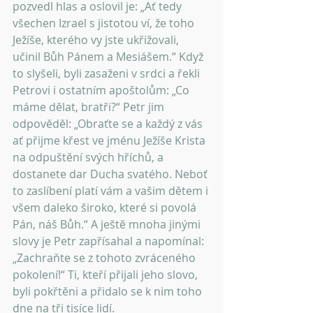
pozvedl hlas a oslovil je: „Ať tedy 
všechen Izrael s jistotou ví, že toho 
Ježíše, kterého vy jste ukřižovali, 
učinil Bůh Pánem a Mesiášem.“ Když 
to slyšeli, byli zasaženi v srdci a řekli 
Petrovi i ostatním apoštolům: „Co 
máme dělat, bratři?“ Petr jim 
odpověděl: „Obraťte se a každý z vás 
ať přijme křest ve jménu Ježíše Krista 
na odpuštění svých hříchů, a 
dostanete dar Ducha svatého. Neboť 
to zaslíbení platí vám a vašim dětem i 
všem daleko široko, které si povolá 
Pán, náš Bůh.“ A ještě mnoha jinými 
slovy je Petr zapřísahal a napomínal: 
„Zachraňte se z tohoto zvráceného 
pokolení!“ Ti, kteří přijali jeho slovo, 
byli pokřtěni a přidalo se k nim toho 
dne na tři tisíce lidí.