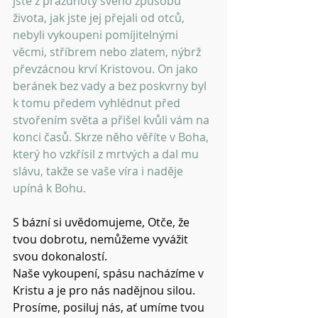
jste z prázdnoty svého způsobu 
života, jak jste jej přejali od otců, 
nebyli vykoupeni pomíjitelnými 
věcmi, stříbrem nebo zlatem, nýbrž 
převzácnou krví Kristovou. On jako 
beránek bez vady a bez poskvrny byl 
k tomu předem vyhlédnut před 
stvořením světa a přišel kvůli vám na 
konci časů. Skrze něho věříte v Boha, 
který ho vzkřísil z mrtvých a dal mu 
slávu, takže se vaše víra i naděje 
upíná k Bohu. 
S bázní si uvědomujeme, Otče, že 
tvou dobrotu, nemůžeme vyvážit 
svou dokonalostí.
Naše vykoupení, spásu nacházíme v 
Kristu a je pro nás nadějnou silou.
Prosíme, posiluj nás, ať umíme tvou 