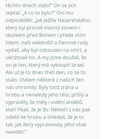
těchto dnech stalo!“ On se jich 
zeptal: „A co to bylo?“ Oni mu 
odpověděli: „Jak Ježíše Nazaretského, 
který byl prorok mocný slovem i 
skutkem před Bohem i přede vším 
lidem, naši velekněží a členové rady 
vydali, aby byl odsouzen na smrt, a 
ukřižovali ho. A my jsme doufali, že 
on je ten, který má vykoupit Izrael. 
Ale už je to dnes třetí den, co se to 
stalo. Ovšem některé z našich žen 
nás ohromily: Byly totiž zrána u 
hrobu a nenalezly jeho tělo; přišly a 
vyprávěly, že měly i vidění andělů, 
kteří říkali, že je živ. Někteří z nás pak 
odešli ke hrobu a shledali, že je to 
tak, jak ženy vypravovaly, jeho však 
neviděli.“ 