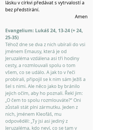
lásku v církvi předávat s vytrvalostí a 
bez předstírání.
Amen
Evangelium: Lukáš 24, 13-24 (+ 24, 
25-35)
Téhož dne se dva z nich ubírali do vsi 
jménem Emausy, která je od 
Jeruzaléma vzdálena asi tři hodiny 
cesty, a rozmlouvali spolu o tom 
všem, co se událo. A jak to v řeči 
probírali, připojil se k nim sám Ježíš a 
šel s nimi. Ale něco jako by bránilo 
jejich očím, aby ho poznali. Řekl jim: 
„O čem to spolu rozmlouváte?“ Oni 
zůstali stát plni zármutku. Jeden z 
nich, jménem Kleofáš, mu 
odpověděl: „Ty jsi asi jediný z 
Jeruzaléma, kdo neví, co se tam v 