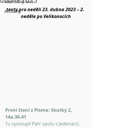
dubna 2023
Kazatelský kurz
texty pro neděli 23. dubna 2023 – 2. 
Aktuality
neděle po Velikonocích
První čtení z Písma: Skutky 2, 
14a.36-41
Tu vystoupil Petr spolu s Jedenácti, 