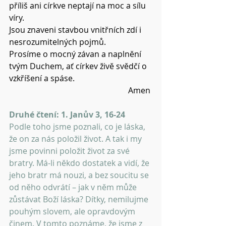
příliš ani církve neptají na moc a sílu 
víry.
Jsou znaveni stavbou vnitřních zdí i 
nesrozumitelných pojmů.
Prosíme o mocný závan a naplnění 
tvým Duchem, ať církev živě svědčí o 
vzkříšení a spáse.
Amen 
Druhé čtení: 1. Janův 3, 16-24 
Podle toho jsme poznali, co je láska, 
že on za nás položil život. A tak i my 
jsme povinni položit život za své 
bratry. Má-li někdo dostatek a vidí, že 
jeho bratr má nouzi, a bez soucitu se 
od něho odvrátí – jak v něm může 
zůstávat Boží láska? Dítky, nemilujme 
pouhým slovem, ale opravdovým 
činem. V tomto poznáme, že jsme z 