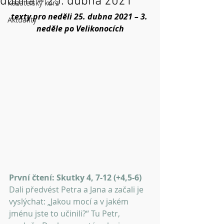
dubna – 25. dubna 2021
Kazatelský kurz
texty pro neděli 25. dubna 2021 – 3. 
Aktuality
neděle po Velikonocích
První čtení: Skutky 4, 7-12 (+4,5-6)
Dali předvést Petra a Jana a začali je 
vyslýchat: „Jakou mocí a v jakém 
jménu jste to učinili?“ Tu Petr, 