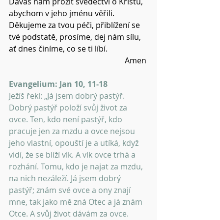
Dáváš nám prožít svědectví o Kristu, 
abychom v jeho jménu věřili.
Děkujeme za tvou péči, přiblížení se 
tvé podstatě, prosíme, dej nám sílu, 
ať dnes činíme, co se ti líbí.
Amen 
Evangelium: Jan 10, 11-18 
Ježíš řekl: „Já jsem dobrý pastýř. 
Dobrý pastýř položí svůj život za 
ovce. Ten, kdo není pastýř, kdo 
pracuje jen za mzdu a ovce nejsou 
jeho vlastní, opouští je a utíká, když 
vidí, že se blíží vlk. A vlk ovce trhá a 
rozhání. Tomu, kdo je najat za mzdu, 
na nich nezáleží. Já jsem dobrý 
pastýř; znám své ovce a ony znají 
mne, tak jako mě zná Otec a já znám 
Otce. A svůj život dávám za ovce. 