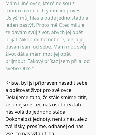
Mám i jiné ovce, které nejsou z 
tohoto ovčince. I ty musím přivést. 
Uslyší můj hlas a bude jedno stádo a 
jeden pastýř. Proto mě Otec miluje, 
že dávám svůj život, abych jej opět 
přijal. Nikdo mi ho nebere, ale já jej 
dávám sám od sebe. Mám moc svůj 
život dát a mám moc jej opět 
přijmout. Takový příkaz jsem přijal od 
svého Otce.“
Kriste, byl jsi připraven nasadit sebe 
a obětovat život pro své ovce.
Děkujeme za to, že stále smíme cítit, 
že ti nejsme cizí, náš osobní vztah 
nás volá do jednoho stáda.
Dokonalost jednoty, není z nás, ale z 
tvé lásky, prosíme, odháněj od nás 
vše, co náš vztah trhá.