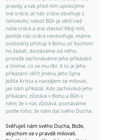
pravdy, a tak před ním upokojíme 
své srdce, ať nás srdce obviňuje z 
čehokoliv; neboť Bůh je větší než 
naše srdce a zná všecko! Moji milí, 
jestliže nás srdce neobviňuje, máme 
svobodný přístup k Bohu; oč bychom 
ho žádali, dostáváme od něho, 
protože zachováváme jeho přikázání 
a činíme, co se mu líbí. A to je jeho 
přikázání: věřit jménu jeho Syna 
Ježíše Krista a navzájem se milovat, 
jak nám přikázal. Kdo zachovává jeho 
přikázání, zůstává v Bohu a Bůh v 
něm; že v nás zůstává, poznáváme 
podle toho, že nám dal svého Ducha. 
Svěřuješ nám svého Ducha, Bože, 
abychom se v pravdě milovali.