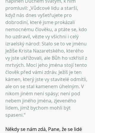
naplněn Duchem svatým, k nim 
promluvil: „Vůdcové lidu a starší, 
když nás dnes vyšetřujete pro 
dobrodiní, které jsme prokázali 
nemocnému člověku, a ptáte se, kdo 
ho uzdravil, vězte vy všichni i celý 
izraelský národ: Stalo se to ve jménu 
Ježíše Krista Nazaretského, kterého 
vy jste ukřižovali, ale Bůh ho vzkřísil z 
mrtvých. Mocí jeho jména stojí tento 
člověk před vámi zdráv. Ježíš je ten 
kámen, který jste vy stavitelé odmítli, 
ale on se stal kamenem úhelným. V 
nikom jiném není spásy; není pod 
nebem jiného jména, zjeveného 
lidem, jímž bychom mohli být 
spaseni.“ 
Někdy se nám zdá, Pane, že se lidé 