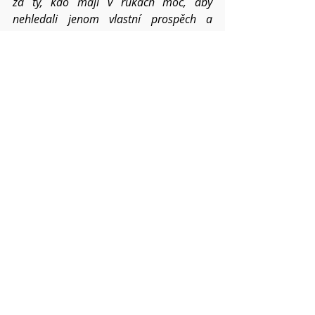
za ty, kdo mají v rukách moc, aby 
nehledali jenom vlastní prospěch a 
usilovali o spravedlivý mír. Kéž lidé 
nacházejí ujištění víry a lásky. Zvláště 
prosíme za situaci v Bělorusku, 
Myanmaru
  a všude tam, kde síly zla 
dusí naději a soužití v dobrém.
Prosíme za církev, ať tomuto světu stále 
přináší ovoce tvého Ducha a radost sílí 
všemu navzdory i v roce 2021.
Pokud víte o dalších konkrétních 
situacích a chcete,
abychom je společně nesli, napište mi o 
nich. 
Váš Pavel
Modlitby