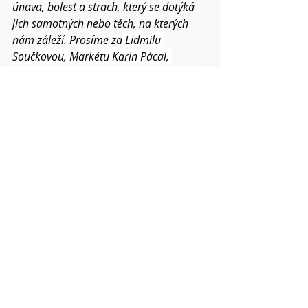
únava, bolest a strach, který se dotýká 
jich samotných nebo těch, na kterých 
nám záleží. Prosíme za
 Lidmilu 
Součkovou, Markétu Karin Pácal, 
 Jarušku Knéblovou, Vlaďku Galetovou 
a…
Prosíme za dar pokoje a míru ve světě, a 
zvláště prosíme za Ukrajinu, Izrael, 
Gazu, Libanon, Súdán, Blízký východ, 
Irán a…
Prosíme za ty, kdo mají v rukách moc, 
aby nehledali jenom vlastní prospěch, a 
byli pro společnost pomocí. Prosíme za 
podporu pro všechny, kteří trpí 
nesvobodou a útlakem.
Prosíme za duchovní pomoc pro 
všechny, kdo se střetávají s lidským zlem 
a záští. Prosíme za všechna místa, která 
jsou ničena přírodními katastrofami...