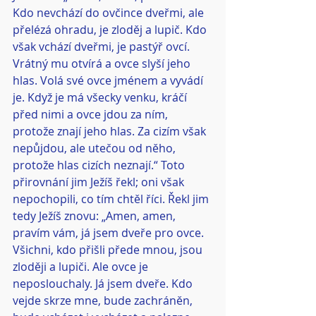
Kdo nevchází do ovčince dveřmi, ale 
přelézá ohradu, je zloděj a lupič. Kdo 
však vchází dveřmi, je pastýř ovcí. 
Vrátný mu otvírá a ovce slyší jeho 
hlas. Volá své ovce jménem a vyvádí 
je. Když je má všecky venku, kráčí 
před nimi a ovce jdou za ním, 
protože znají jeho hlas. Za cizím však 
nepůjdou, ale utečou od něho, 
protože hlas cizích neznají.“ Toto 
přirovnání jim Ježíš řekl; oni však 
nepochopili, co tím chtěl říci. Řekl jim 
tedy Ježíš znovu: „Amen, amen, 
pravím vám, já jsem dveře pro ovce. 
Všichni, kdo přišli přede mnou, jsou 
zloději a lupiči. Ale ovce je 
neposlouchaly. Já jsem dveře. Kdo 
vejde skrze mne, bude zachráněn, 