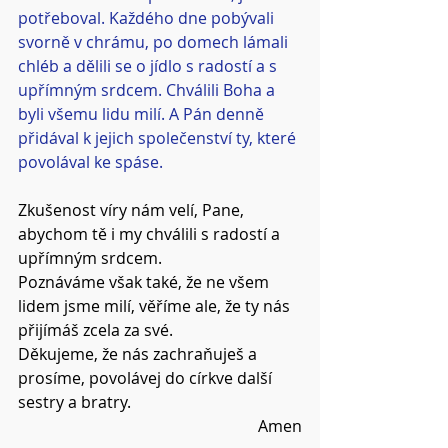
potřeboval. Každého dne pobývali 
svorně v chrámu, po domech lámali 
chléb a dělili se o jídlo s radostí a s 
upřímným srdcem. Chválili Boha a 
byli všemu lidu milí. A Pán denně 
přidával k jejich společenství ty, které 
povolával ke spáse.
Zkušenost víry nám velí, Pane, 
abychom tě i my chválili s radostí a 
upřímným srdcem.
Poznáváme však také, že ne všem 
lidem jsme milí, věříme ale, že ty nás 
přijímáš zcela za své.
Děkujeme, že nás zachraňuješ a 
prosíme, povolávej do církve další 
sestry a bratry.
Amen