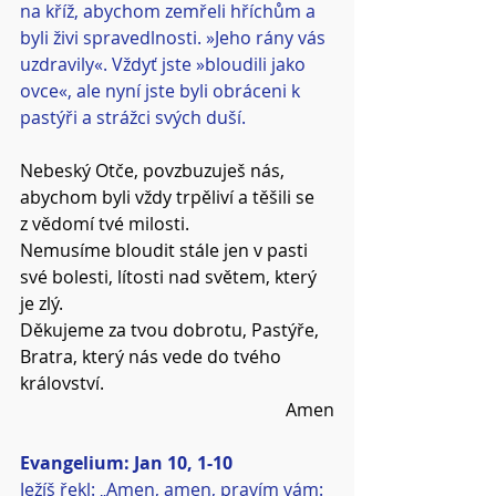
na kříž, abychom zemřeli hříchům a 
byli živi spravedlnosti. »Jeho rány vás 
uzdravily«. Vždyť jste »bloudili jako 
ovce«, ale nyní jste byli obráceni k 
pastýři a strážci svých duší.
Nebeský Otče, povzbuzuješ nás, 
abychom byli vždy trpěliví a těšili se 
z vědomí tvé milosti.
Nemusíme bloudit stále jen v pasti 
své bolesti, lítosti nad světem, který 
je zlý.
Děkujeme za tvou dobrotu, Pastýře, 
Bratra, který nás vede do tvého 
království.
Amen
Evangelium: Jan 10, 1-10
Ježíš řekl: „Amen, amen, pravím vám: 