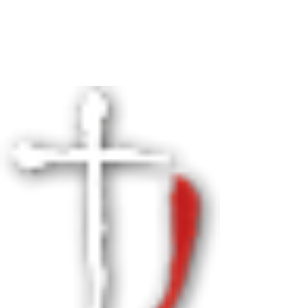
KRÁLOVÉHRADECKÁ
DIECÉZE
CÍRKVE
ČESKOSLOVENSKÉ
HUSITSKÉ