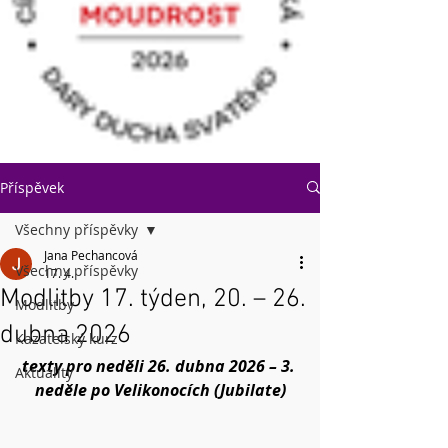
Příspěvek
Všechny příspěvky
Jana Pechancová
Všechny příspěvky
17. 4.
Modlitby 17. týden, 20. – 26.
Modlitby
dubna 2026
Kazatelský kurz
texty pro neděli 26. dubna 2026 – 3. 
Aktuality
neděle po Velikonocích (Jubilate)