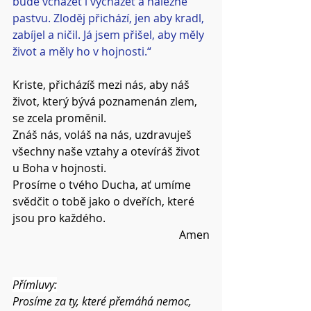
bude vcházet i vycházet a nalezne 
pastvu. Zloděj přichází, jen aby kradl, 
zabíjel a ničil. Já jsem přišel, aby měly 
život a měly ho v hojnosti.“
Kriste, přicházíš mezi nás, aby náš 
život, který bývá poznamenán zlem, 
se zcela proměnil.
Znáš nás, voláš na nás, uzdravuješ 
všechny naše vztahy a otevíráš život 
u Boha v hojnosti.
Prosíme o tvého Ducha, ať umíme 
svědčit o tobě jako o dveřích, které 
jsou pro každého.
Amen
Přímluvy:
Prosíme za ty, které přemáhá nemoc, 