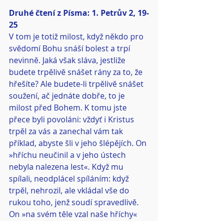
Druhé čtení z Písma: 1. Petrův 2, 19-
25
V tom je totiž milost, když někdo pro 
svědomí Bohu snáší bolest a trpí 
nevinně. Jaká však sláva, jestliže 
budete trpělivě snášet rány za to, že 
hřešíte? Ale budete-li trpělivě snášet 
soužení, ač jednáte dobře, to je 
milost před Bohem. K tomu jste 
přece byli povoláni: vždyť i Kristus 
trpěl za vás a zanechal vám tak 
příklad, abyste šli v jeho šlépějích. On 
»hříchu neučinil a v jeho ústech 
nebyla nalezena lest«. Když mu 
spílali, neodplácel spíláním: když 
trpěl, nehrozil, ale vkládal vše do 
rukou toho, jenž soudí spravedlivě. 
On »na svém těle vzal naše hříchy« 