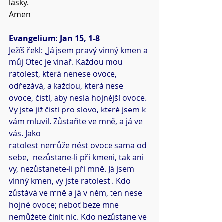
lásky.
Amen
Evangelium: Jan 15, 1-8
Ježíš řekl: „Já jsem pravý vinný kmen a 
můj Otec je vinař. Každou mou 
ratolest, která nenese ovoce, 
odřezává, a každou, která nese 
ovoce, čistí, aby nesla hojnější ovoce. 
Vy jste již čisti pro slovo, které jsem k 
vám mluvil. Zůstaňte ve mně, a já ve 
vás. Jako
ratolest nemůže nést ovoce sama od 
sebe,  nezůstane-li při kmeni, tak ani 
vy, nezůstanete-li při mně. Já jsem 
vinný kmen, vy jste ratolesti. Kdo 
zůstává ve mně a já v něm, ten nese 
hojné ovoce; neboť beze mne 
nemůžete činit nic. Kdo nezůstane ve 