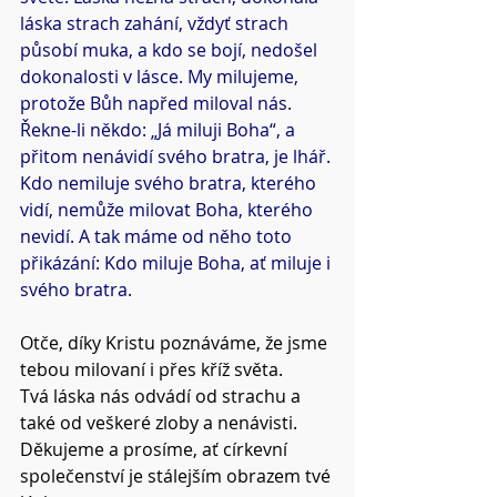
láska strach zahání, vždyť strach 
působí muka, a kdo se bojí, nedošel 
dokonalosti v lásce. My milujeme, 
protože Bůh napřed miloval nás. 
Řekne-li někdo: „Já miluji Boha“, a 
přitom nenávidí svého bratra, je lhář. 
Kdo nemiluje svého bratra, kterého 
vidí, nemůže milovat Boha, kterého 
nevidí. A tak máme od něho toto 
přikázání: Kdo miluje Boha, ať miluje i 
svého bratra.
Otče, díky Kristu poznáváme, že jsme 
tebou milovaní i přes kříž světa.
Tvá láska nás odvádí od strachu a 
také od veškeré zloby a nenávisti.
Děkujeme a prosíme, ať církevní 
společenství je stálejším obrazem tvé 