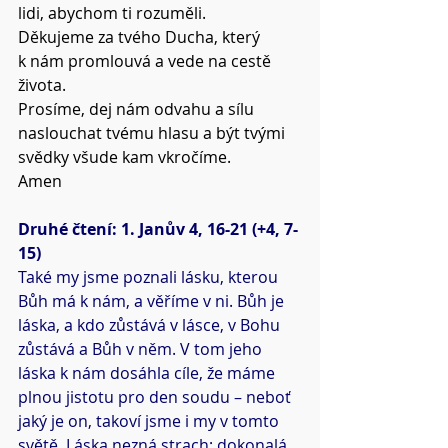
lidi, abychom ti rozuměli.
Děkujeme za tvého Ducha, který 
k nám promlouvá a vede na cestě 
života.
Prosíme, dej nám odvahu a sílu 
naslouchat tvému hlasu a být tvými 
svědky všude kam vkročíme.
Amen
Druhé čtení: 1. Janův 4, 16-21 (+4, 7-
15)
Také my jsme poznali lásku, kterou 
Bůh má k nám, a věříme v ni. Bůh je 
láska, a kdo zůstává v lásce, v Bohu 
zůstává a Bůh v něm. V tom jeho 
láska k nám dosáhla cíle, že máme 
plnou jistotu pro den soudu – neboť 
jaký je on, takoví jsme i my v tomto 
světě. Láska nezná strach; dokonalá 