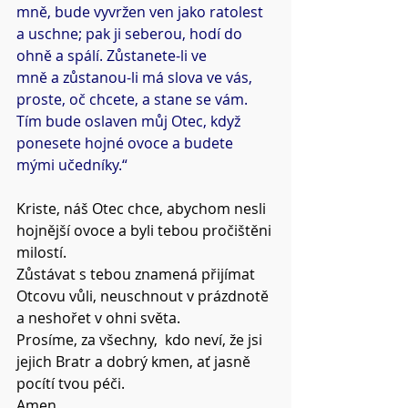
mně, bude vyvržen ven jako ratolest 
a uschne; pak ji seberou, hodí do 
ohně a spálí. Zůstanete-li ve
mně a zůstanou-li má slova ve vás, 
proste, oč chcete, a stane se vám. 
Tím bude oslaven můj Otec, když 
ponesete hojné ovoce a budete 
mými učedníky.“
Kriste, náš Otec chce, abychom nesli 
hojnější ovoce a byli tebou pročištěni 
milostí.
Zůstávat s tebou znamená přijímat 
Otcovu vůli, neuschnout v prázdnotě 
a neshořet v ohni světa.
Prosíme, za všechny,  kdo neví, že jsi 
jejich Bratr a dobrý kmen, ať jasně 
pocítí tvou péči.
Amen