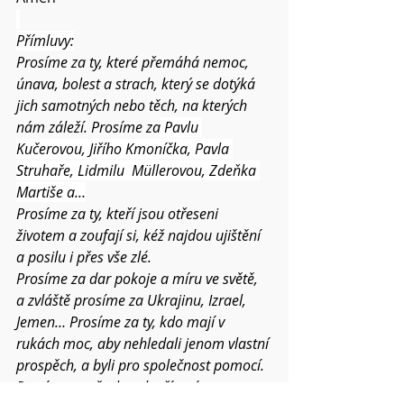
Přímluvy:
Prosíme za ty, které přemáhá nemoc, 
únava, bolest a strach, který se dotýká 
jich samotných nebo těch, na kterých 
nám záleží. Prosíme za
 Pavlu 
Kučerovou, Jiřího Kmoníčka, Pavla 
Struhaře, Lidmilu  Müllerovou, Zdeňka 
Martiše a…
Prosíme za ty, kteří jsou otřeseni 
životem a zoufají si, kéž najdou ujištění 
a posilu i přes vše zlé.
Prosíme za dar pokoje a míru ve světě, 
a zvláště prosíme za Ukrajinu, Izrael, 
Jemen… Prosíme za ty, kdo mají v 
rukách moc, aby nehledali jenom vlastní 
prospěch, a byli pro společnost pomocí. 
Prosíme za všechny, kteří trpí 