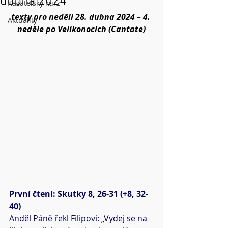
dubna 2024
Kazatelský kurz
texty pro neděli 28. dubna 2024 – 4. 
Aktuality
neděle po Velikonocích (Cantate)
První čtení: Skutky 8, 26-31 (+8, 32-
40)
Anděl Páně řekl Filipovi: „Vydej se na 