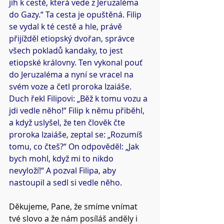
jih k cestě, která vede z Jeruzaléma 
do Gazy.“ Ta cesta je opuštěná. Filip 
se vydal k té cestě a hle, právě 
přijížděl etiopský dvořan, správce 
všech pokladů kandaky, to jest 
etiopské královny. Ten vykonal pouť 
do Jeruzaléma a nyní se vracel na 
svém voze a četl proroka Izaiáše. 
Duch řekl Filipovi: „Běž k tomu vozu a 
jdi vedle něho!“ Filip k němu přiběhl, 
a když uslyšel, že ten člověk čte 
proroka Izaiáše, zeptal se: „Rozumíš 
tomu, co čteš?“ On odpověděl: „Jak 
bych mohl, když mi to nikdo 
nevyloží!“ A pozval Filipa, aby 
nastoupil a sedl si vedle něho.
Děkujeme, Pane, že smíme vnímat 
tvé slovo a že nám posíláš anděly i 