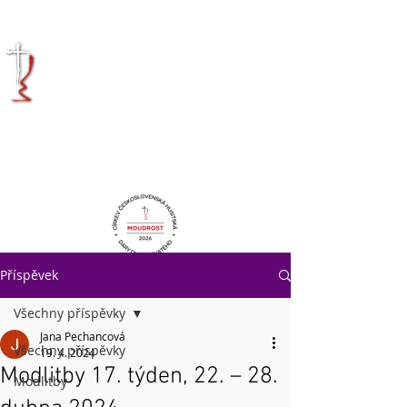
KRÁLOVÉHRADECKÁ
DIECÉZE
CÍRKVE
ČESKOSLOVENSKÉ
HUSITSKÉ
Příspěvek
Všechny příspěvky
Jana Pechancová
Všechny příspěvky
19. 4. 2024
Modlitby 17. týden, 22. – 28.
Modlitby