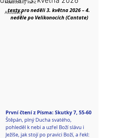
dubna – 3. května 2026
Kazatelský kurz
texty pro neděli 3. května 2026 – 4. 
Aktuality
neděle po Velikonocích (Cantate)
První čtení z Písma: Skutky 7, 55-60
Štěpán, plný Ducha svatého, 
pohleděl k nebi a uzřel Boží slávu i 
Ježíše, jak stojí po pravici Boží, a řekl: 