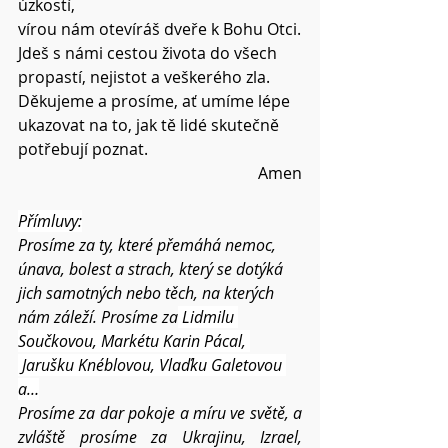
úzkostí,
vírou nám otevíráš dveře k Bohu Otci.
Jdeš s námi cestou života do všech 
propastí, nejistot a veškerého zla.
Děkujeme a prosíme, ať umíme lépe 
ukazovat na to, jak tě lidé skutečně 
potřebují poznat.
Amen
Přímluvy:
Prosíme za ty, které přemáhá nemoc, 
únava, bolest a strach, který se dotýká 
jich samotných nebo těch, na kterých 
nám záleží. Prosíme za
 Lidmilu 
Součkovou, Markétu Karin Pácal, 
 Jarušku Knéblovou, Vlaďku Galetovou 
a…
Prosíme za dar pokoje a míru ve světě, a 
zvláště prosíme za Ukrajinu, Izrael, 