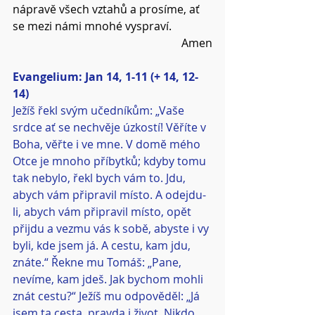
nápravě všech vztahů a prosíme, ať 
se mezi námi mnohé vyspraví.
Amen
Evangelium: Jan 14, 1-11 (+ 14, 12-
14)
Ježíš řekl svým učedníkům: „Vaše 
srdce ať se nechvěje úzkostí! Věříte v 
Boha, věřte i ve mne. V domě mého 
Otce je mnoho příbytků; kdyby tomu 
tak nebylo, řekl bych vám to. Jdu, 
abych vám připravil místo. A odejdu-
li, abych vám připravil místo, opět 
přijdu a vezmu vás k sobě, abyste i vy 
byli, kde jsem já. A cestu, kam jdu, 
znáte.“ Řekne mu Tomáš: „Pane, 
nevíme, kam jdeš. Jak bychom mohli 
znát cestu?“ Ježíš mu odpověděl: „Já 
jsem ta cesta, pravda i život. Nikdo 