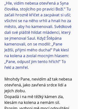
„Hle, vidím nebesa otevřená a Syna 
člověka, stojícího po pravici Boží.“ Tu 
začali hrozně křičet a zacpávat si uši; 
všichni se na něho vrhli a hnali ho za
město, aby ho kamenovali. Svědkové 
dali své pláště hlídat mládenci, který 
se jmenoval Saul. Když Štěpána 
kamenovali, on se modlil: „Pane 
Ježíši, přijmi mého ducha!“ Pak klesl 
na kolena a zvolal mocným hlasem: 
„Pane, odpusť jim tento hřích!“ To 
řekl a zemřel.
Mnohdy Pane, nevidím až tak nebesa 
otevřená, jako zavřená srdce lidí a 
jejich zlobu.
Dopadá i na mě těžký kámen zla,
klesám na kolena a nemám sil.
Prosím, vyzbroj mě mocí odpuštění, 