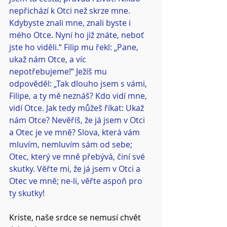
nepřichází k Otci než skrze mne. 
Kdybyste znali mne, znali byste i 
mého Otce. Nyní ho již znáte, neboť 
jste ho viděli.“ Filip mu řekl: „Pane, 
ukaž nám Otce, a víc 
nepotřebujeme!“ Ježíš mu 
odpověděl: „Tak dlouho jsem s vámi, 
Filipe, a ty mě neznáš? Kdo vidí mne, 
vidí Otce. Jak tedy můžeš říkat: Ukaž 
nám Otce? Nevěříš, že já jsem v Otci 
a Otec je ve mně? Slova, která vám 
mluvím, nemluvím sám od sebe; 
Otec, který ve mně přebývá, činí své 
skutky. Věřte mi, že já jsem v Otci a 
Otec ve mně; ne-li, věřte aspoň pro 
ty skutky!
Kriste, naše srdce se nemusí chvět 