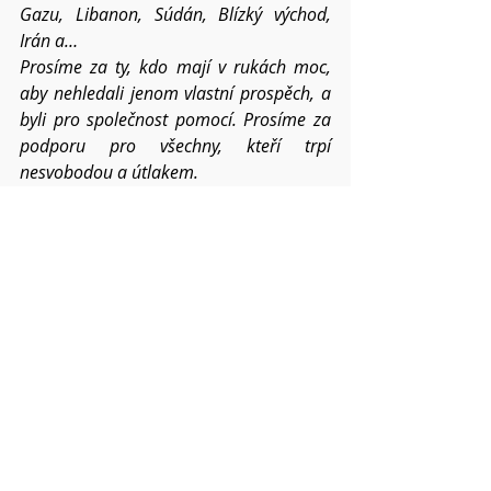
Gazu, Libanon, Súdán, Blízký východ, 
Irán a…
Prosíme za ty, kdo mají v rukách moc, 
aby nehledali jenom vlastní prospěch, a 
byli pro společnost pomocí. Prosíme za 
podporu pro všechny, kteří trpí 
nesvobodou a útlakem.
Prosíme za duchovní pomoc pro 
všechny, kdo se střetávají s lidským zlem 
a záští. Prosíme za všechna místa, která 
jsou ničena přírodními katastrofami...
Prosíme o požehnání pro všechna 
setkání člověka s člověkem – v církvi, 
v rodinách, mezi přáteli i vnějším 
světem.
Dej, Otče, ať lépe přijímáme dary 
Ducha 
svatého a moudrost v nás a mezi námi 
sílí v povelikonoční době roku 2026.