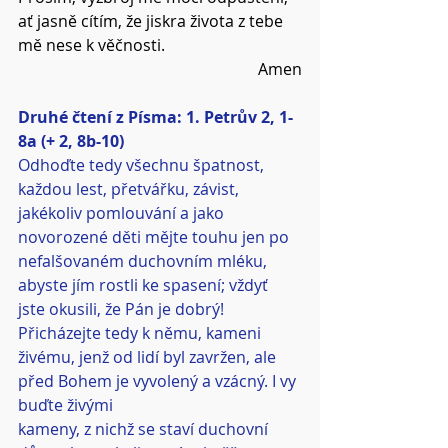
ať jasně cítím, že jiskra života z tebe 
mě nese k věčnosti.
Amen
Druhé čtení z Písma: 1. Petrův 2, 1-
8a (+ 2, 8b-10)
Odhoďte tedy všechnu špatnost, 
každou lest, přetvářku, závist, 
jakékoliv pomlouvání a jako 
novorozené děti mějte touhu jen po 
nefalšovaném duchovním mléku, 
abyste jím rostli ke spasení; vždyť 
jste okusili, že Pán je dobrý! 
Přicházejte tedy k němu, kameni 
živému, jenž od lidí byl zavržen, ale 
před Bohem je vyvolený a vzácný. I vy 
buďte živými
kameny, z nichž se staví duchovní 