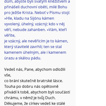
dům, abyste byli svatým kněžstvem a 
přinášeli duchovní oběti, milé Bohu 
pro Ježíše Krista. Neboť v Písmu stojí: 
»Hle, kladu na Sijónu kámen 
vyvolený, úhelný, vzácný; kdo v něj 
věří, nebude zahanben. «Vám, kteří 
věříte,
je vzácný, ale nevěřícím je to kámen, 
který stavitelé zavrhli; ten se stal 
kamenem úhelným, ale i kamenem 
úrazu a skálou pádu.
Vedeš nás, Pane, abychom odložili 
vše,
co brání skutečně bratrské lásce.
Touha po dobru nás opětovně 
přivádí k tobě, abychom byli součástí 
chrámu, v němž je tvůj Duch.
Děkujeme, že církev vedeš ke stálé 