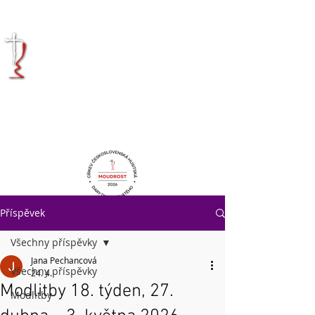
KRÁLOVÉHRADECKÁ
DIECÉZE
CÍRKVE
ČESKOSLOVENSKÉ
HUSITSKÉ
Příspěvek
Všechny příspěvky
Jana Pechancová
Všechny příspěvky
24. 4.
Modlitby 18. týden, 27.
Modlitby