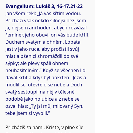
Evangelium: Lukáš 3, 16-17.21-22
Jan všem řekl: „Já vás křtím vodou. 
Přichází však někdo silnější než jsem 
já; nejsem ani hoden, abych rozvázal 
řemínek jeho obuvi; on vás bude křtít 
Duchem svatým a ohněm. Lopata 
jest v jeho ruce, aby pročistil svůj 
mlat a pšenici shromáždil do své 
sýpky; ale plevy spálí ohněm 
neuhasitelným.“ Když se všechen lid 
dával křtít a když byl pokřtěn i Ježíš a 
modlil se, otevřelo se nebe a Duch 
svatý sestoupil na něj v tělesné 
podobě jako holubice a z nebe se 
ozval hlas: „Ty jsi můj milovaný Syn, 
tebe jsem si vyvolil.“
Přicházíš za námi, Kriste, v plné síle 