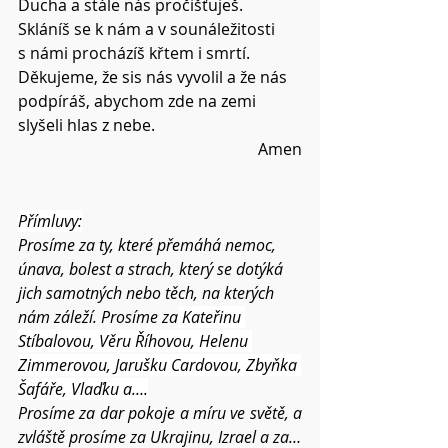
Ducha a stále nás pročišťuješ.
Skláníš se k nám a v sounáležitosti 
s námi procházíš křtem i smrtí.
Děkujeme, že sis nás vyvolil a že nás 
podpíráš, abychom zde na zemi 
slyšeli hlas z nebe.
Amen
Přímluvy:
Prosíme za ty, které přemáhá nemoc, 
únava, bolest a strach, který se dotýká 
jich samotných nebo těch, na kterých 
nám záleží. Prosíme za
Kateřinu 
Stíbalovou
, Věru Říhovou, Helenu 
Zimmerovou, Jarušku Cardovou, Zbyňka 
Šafáře, Vlaďku a….
Prosíme za dar pokoje a míru ve světě, a 
zvláště prosíme za Ukrajinu, Izrael a za…