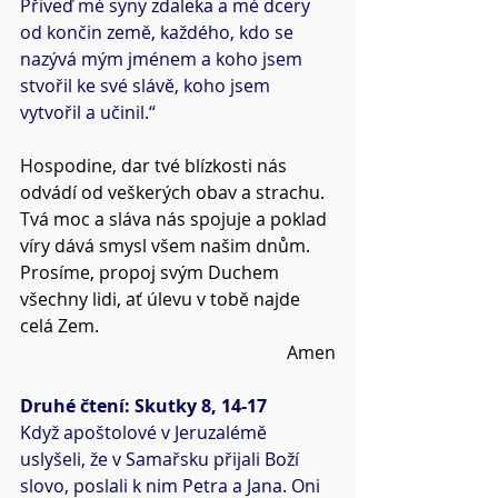
Přiveď mé syny zdaleka a mé dcery 
od končin země, každého, kdo se 
nazývá mým jménem a koho jsem 
stvořil ke své slávě, koho jsem 
vytvořil a učinil.“
Hospodine, dar tvé blízkosti nás 
odvádí od veškerých obav a strachu.
Tvá moc a sláva nás spojuje a poklad 
víry dává smysl všem našim dnům.
Prosíme, propoj svým Duchem 
všechny lidi, ať úlevu v tobě najde 
celá Zem.
Amen
Druhé čtení: Skutky 8, 14-17
Když apoštolové v Jeruzalémě 
uslyšeli, že v Samařsku přijali Boží 
slovo, poslali k nim Petra a Jana. Oni 