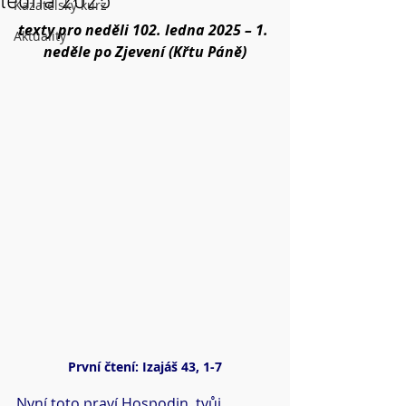
ledna 2025
Kazatelský kurz
texty pro neděli 102. ledna 2025 – 1. 
Aktuality
neděle po Zjevení (Křtu Páně)
První čtení: Izajáš 43, 1-7
Nyní toto praví Hospodin, tvůj 