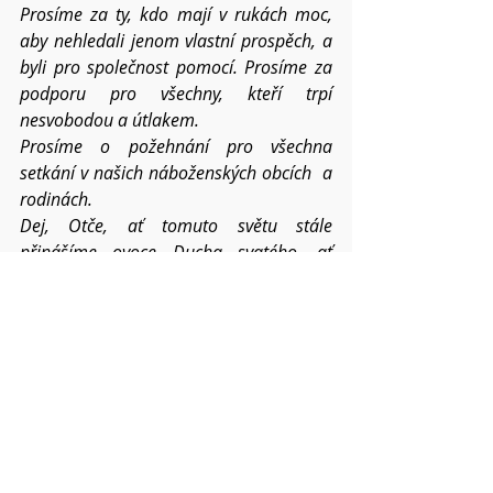
Prosíme za ty, kdo mají v rukách moc, 
aby nehledali jenom vlastní prospěch, a 
byli pro společnost pomocí. Prosíme za 
podporu pro všechny, kteří trpí 
nesvobodou a útlakem.
Prosíme o požehnání pro všechna 
setkání v našich náboženských obcích  a 
rodinách.
Dej, Otče, ať tomuto světu stále 
přinášíme ovoce
 Ducha svatého, ať 
tichost i sebeovládání v nás a mezi námi 
posiluje v roce 2025.
Pokud víte o dalších konkrétních 
situacích a chcete,
abychom je společně nesli, napište mi o 
nich.
Váš Pavel