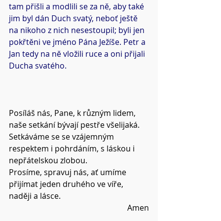
tam přišli a modlili se za ně, aby také 
jim byl dán Duch svatý, neboť ještě 
na nikoho z nich nesestoupil; byli jen 
pokřtěni ve jméno Pána Ježíše. Petr a 
Jan tedy na ně vložili ruce a oni přijali 
Ducha svatého.
Posíláš nás, Pane, k různým lidem, 
naše setkání bývají pestře všelijaká.
Setkáváme se se vzájemným 
respektem i pohrdáním, s láskou i 
nepřátelskou zlobou.
Prosíme, spravuj nás, ať umíme 
přijímat jeden druhého ve víře, 
naději a lásce.
Amen