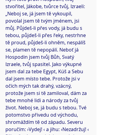
stvořitel, Jákobe, tvůrce tvůj, Izraeli: 
„Neboj se, já jsem tě vykoupil, 
povolal jsem tě tvým jménem, jsi 
můj. Půjdeš-li přes vody, já budu s 
tebou, půjdeš-li přes řeky, nestrhne 
tě proud, půjdeš-li ohněm, nespálíš 
se, plamen tě nepopálí. Neboť já 
Hospodin jsem tvůj Bůh, Svatý 
Izraele, tvůj spasitel. Jako výkupné 
jsem dal za tebe Egypt, Kúš a Sebu 
dal jsem místo tebe. Protože jsi v 
očích mých tak drahý, vzácný, 
protože jsem si tě zamiloval, dám za 
tebe mnohé lidi a národy za tvůj 
život. Neboj se, já budu s tebou. Tvé 
potomstvo přivedu od východu, 
shromáždím tě od západu. Severu 
poručím: ›Vydej! ‹ a jihu: ›Nezadržuj! ‹ 