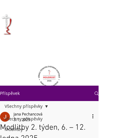
KRÁLOVÉHRADECKÁ
DIECÉZE
CÍRKVE
ČESKOSLOVENSKÉ
HUSITSKÉ
Příspěvek
Všechny příspěvky
Jana Pechancová
Všechny příspěvky
3. 1. 2025
Modlitby 2. týden, 6. – 12.
Modlitby