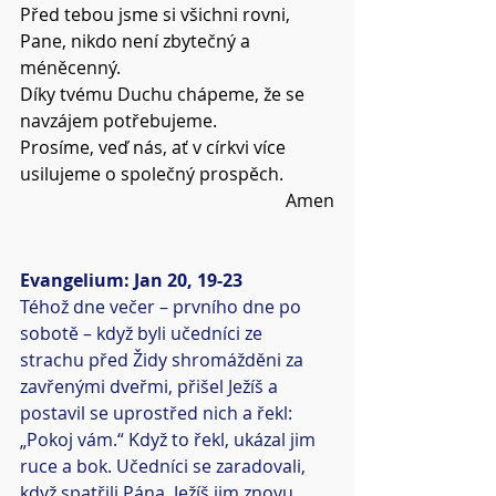
Před tebou jsme si všichni rovni, 
Pane, nikdo není zbytečný a 
méněcenný.
Díky tvému Duchu chápeme, že se 
navzájem potřebujeme.
Prosíme, veď nás, ať v církvi více 
usilujeme o společný prospěch.
Amen
Evangelium: Jan 20, 19-23
Téhož dne večer – prvního dne po 
sobotě – když byli učedníci ze 
strachu před Židy shromážděni za 
zavřenými dveřmi, přišel Ježíš a 
postavil se uprostřed nich a řekl: 
„Pokoj vám.“ Když to řekl, ukázal jim 
ruce a bok. Učedníci se zaradovali, 
když spatřili Pána. Ježíš jim znovu 