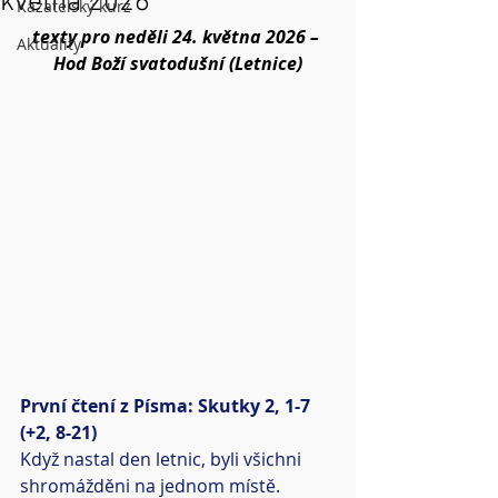
května 2026
Kazatelský kurz
texty pro neděli 24. května 2026 – 
Aktuality
Hod Boží svatodušní (Letnice)
První čtení z Písma: Skutky 2, 1-7 
(+2, 8-21)
Když nastal den letnic, byli všichni 
shromážděni na jednom místě. 