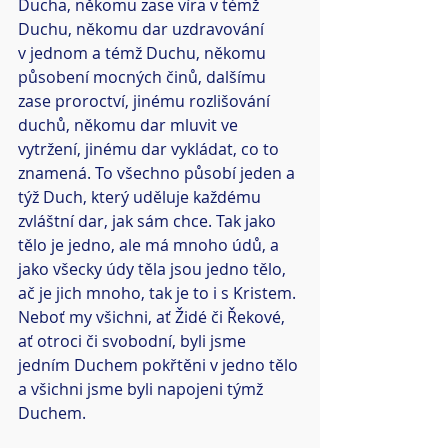
Ducha, někomu zase víra v témž 
Duchu, někomu dar uzdravování 
v jednom a témž Duchu, někomu 
působení mocných činů, dalšímu 
zase proroctví, jinému rozlišování 
duchů, někomu dar mluvit ve 
vytržení, jinému dar vykládat, co to 
znamená. To všechno působí jeden a 
týž Duch, který uděluje každému 
zvláštní dar, jak sám chce. Tak jako 
tělo je jedno, ale má mnoho údů, a 
jako všecky údy těla jsou jedno tělo, 
ač je jich mnoho, tak je to i s Kristem. 
Neboť my všichni, ať Židé či Řekové, 
ať otroci či svobodní, byli jsme 
jedním Duchem pokřtěni v jedno tělo 
a všichni jsme byli napojeni týmž 
Duchem. 