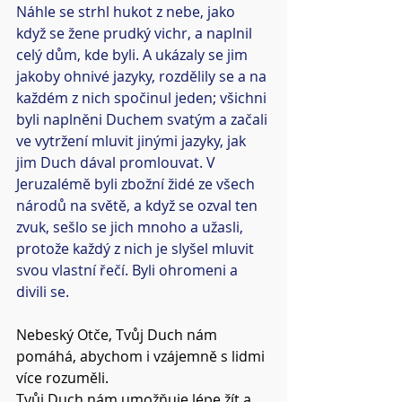
Náhle se strhl hukot z nebe, jako 
když se žene prudký vichr, a naplnil 
celý dům, kde byli. A ukázaly se jim 
jakoby ohnivé jazyky, rozdělily se a na 
každém z nich spočinul jeden; všichni 
byli naplněni Duchem svatým a začali 
ve vytržení mluvit jinými jazyky, jak 
jim Duch dával promlouvat. V 
Jeruzalémě byli zbožní židé ze všech 
národů na světě, a když se ozval ten 
zvuk, sešlo se jich mnoho a užasli, 
protože každý z nich je slyšel mluvit 
svou vlastní řečí. Byli ohromeni a 
divili se.
Nebeský Otče, Tvůj Duch nám 
pomáhá, abychom i vzájemně s lidmi 
více rozuměli.
Tvůj Duch nám umožňuje lépe žít a 