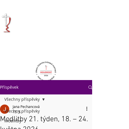
KRÁLOVÉHRADECKÁ
DIECÉZE
CÍRKVE
ČESKOSLOVENSKÉ
HUSITSKÉ
Příspěvek
Všechny příspěvky
Jana Pechancová
Všechny příspěvky
15. 5.
Modlitby 21. týden, 18. – 24.
Modlitby