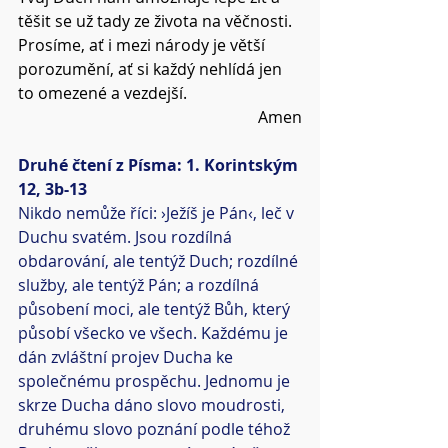
těšit se už tady ze života na věčnosti.
Prosíme, ať i mezi národy je větší 
porozumění, ať si každý nehlídá jen 
to omezené a vezdejší.
Amen
Druhé čtení z Písma: 1. Korintským 
12, 3b-13
Nikdo nemůže říci: ›Ježíš je Pán‹, leč v 
Duchu svatém. Jsou rozdílná 
obdarování, ale tentýž Duch; rozdílné 
služby, ale tentýž Pán; a rozdílná 
působení moci, ale tentýž Bůh, který 
působí všecko ve všech. Každému je 
dán zvláštní projev Ducha ke 
společnému prospěchu. Jednomu je 
skrze Ducha dáno slovo moudrosti, 
druhému slovo poznání podle téhož 