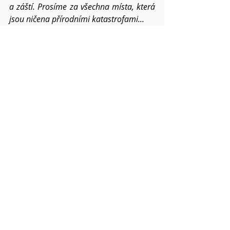
a záští. Prosíme za všechna místa, která 
jsou ničena přírodními katastrofami...
Prosíme o požehnání pro všechna 
setkání člověka s člověkem – v církvi, 
v rodinách, mezi přáteli i vnějším 
světem, prosíme za diecézní 
shromáždění v Hradci Králové.
Dej, Otče, ať lépe přijímáme dary 
Ducha 
svatého a moudrost v nás a mezi námi 
sílí ve svatodušním čase a dál v roce 
2026.
Pokud víte o dalších konkrétních 
situacích a chcete,
abychom je společně nesli, napište mi o 
nich. Váš Pavel
Modlitby