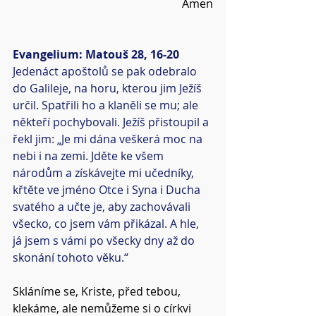
Amen
Evangelium: Matouš 28, 16-20
Jedenáct apoštolů se pak odebralo 
do Galileje, na horu, kterou jim Ježíš 
určil. Spatřili ho a klaněli se mu; ale 
někteří pochybovali. Ježíš přistoupil a 
řekl jim: „Je mi dána veškerá moc na 
nebi i na zemi. Jděte ke všem 
národům a získávejte mi učedníky, 
křtěte ve jméno Otce i Syna i Ducha 
svatého a učte je, aby zachovávali 
všecko, co jsem vám přikázal. A hle, 
já jsem s vámi po všecky dny až do 
skonání tohoto věku.“
Skláníme se, Kriste, před tebou, 
klekáme, ale nemůžeme si o církvi 