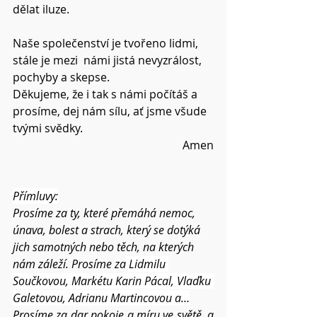
dělat iluze.
Naše společenství je tvořeno lidmi, 
stále je mezi  námi jistá nevyzrálost, 
pochyby a skepse.
Děkujeme, že i tak s námi počítáš a 
prosíme, dej nám sílu, ať jsme všude 
tvými svědky.
Amen
Přímluvy:
Prosíme za ty, které přemáhá nemoc, 
únava, bolest a strach, který se dotýká 
jich samotných nebo těch, na kterých 
nám záleží. Prosíme za
 Lidmilu 
Součkovou, Markétu Karin Pácal, Vlaďku 
Galetovou, Adrianu Martincovou a…
Prosíme za dar pokoje a míru ve světě, a 