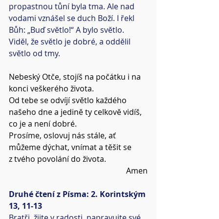
propastnou tůní byla tma. Ale nad 
vodami vznášel se duch Boží. I řekl 
Bůh: „Buď světlo!“ A bylo světlo. 
Viděl, že světlo je dobré, a oddělil 
světlo od tmy.
Nebeský Otče, stojíš na počátku i na 
konci veškerého života.
Od tebe se odvíjí světlo každého 
našeho dne a jedině ty celkově vidíš, 
co je a není dobré.
Prosíme, oslovuj nás stále, ať 
můžeme dýchat, vnímat a těšit se 
z tvého povolání do života.
Amen
Druhé čtení z Písma: 2. Korintským 
13, 11-13
Bratři, žijte v radosti, napravujte své 