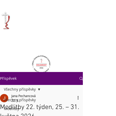
KRÁLOVÉHRADECKÁ
DIECÉZE
CÍRKVE
ČESKOSLOVENSKÉ
HUSITSKÉ
Příspěvek
Všechny příspěvky
Jana Pechancová
Všechny příspěvky
22. 5.
Modlitby 22. týden, 25. – 31.
Modlitby