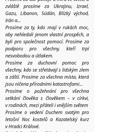
zvláště prosíme za Ukrajinu, Izrael, 
Gazu, Libanon, Súdán, Blízký východ, 
Irán a…
Prosíme za ty, kdo mají v rukách moc, 
aby nehledali jenom vlastní prospěch, a 
byli pro společnost pomocí. Prosíme za 
podporu pro všechny, kteří trpí 
nesvobodou a útlakem.
Prosíme za duchovní pomoc pro 
všechny, kdo se střetávají s lidským zlem 
a záští. Prosíme za všechna místa, která 
jsou ničena přírodními katastrofami...
Prosíme o požehnání pro všechna 
setkání člověka s člověkem – v církvi, 
v rodinách, mezi přáteli i vnějším světem
Prosíme o vedení Duchem svatým pro 
letošní Noc kostelů a Kazatelský kurz 
v Hradci Králové.