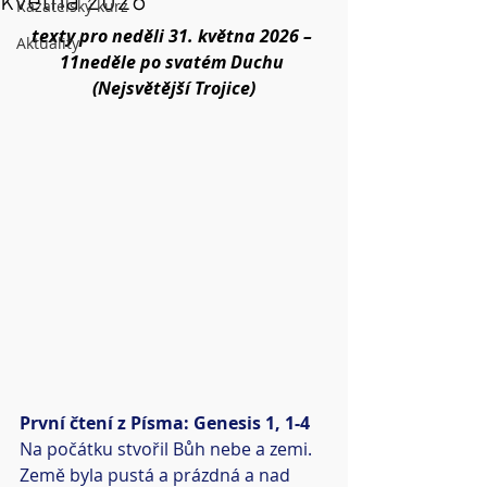
května 2026
Kazatelský kurz
texty pro neděli 31. května 2026 – 
Aktuality
11neděle po svatém Duchu 
(Nejsvětější Trojice)
První čtení z Písma: Genesis 1, 1-4
Na počátku stvořil Bůh nebe a zemi. 
Země byla pustá a prázdná a nad 