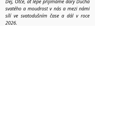
Dej, Otče, ať lépe přijímáme dary 
Ducha 
svatého a moudrost v nás a mezi námi 
sílí ve svatodušním čase a dál v roce 
2026.
Pokud víte o dalších
konkrétních situací, příběhů a chcete,
abychom je společně nesli na 
modlitbách, napište mi o nich.
Váš Pavel
Modlitby
Nejnovější příspěvky
Zobrazit vše