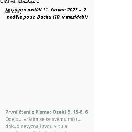
června 2023
Kazatelský kurz
texty pro neděli 11. června 2023 –  2. 
Aktuality
neděle po sv. Duchu (10. v mezidobí)
První čtení z Písma: Ozeáš 5, 15-6, 6
Odejdu, vrátím se ke svému místu, 
dokud nevyznají svou vinu a 