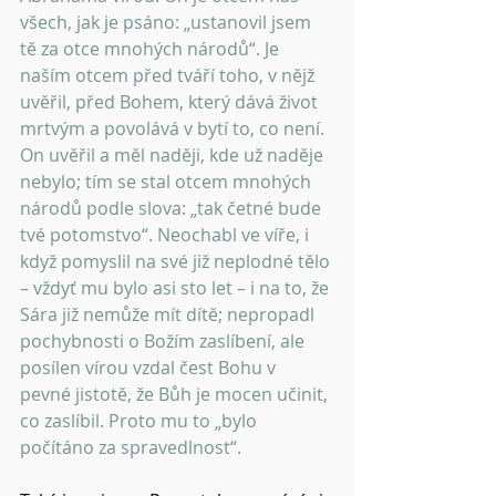
všech, jak je psáno: „ustanovil jsem 
tě za otce mnohých národů“. Je 
naším otcem před tváří toho, v nějž 
uvěřil, před Bohem, který dává život 
mrtvým a povolává v bytí to, co není. 
On uvěřil a měl naději, kde už naděje 
nebylo; tím se stal otcem mnohých 
národů podle slova: „tak četné bude 
tvé potomstvo“. Neochabl ve víře, i 
když pomyslil na své již neplodné tělo 
– vždyť mu bylo asi sto let – i na to, že 
Sára již nemůže mít dítě; nepropadl 
pochybnosti o Božím zaslíbení, ale 
posílen vírou vzdal čest Bohu v 
pevné jistotě, že Bůh je mocen učinit, 
co zaslíbil. Proto mu to „bylo 
počítáno za spravedlnost“. 