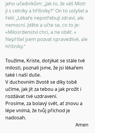
jeho učedníkům: „Jak to, že váš Mistr 
jí s celníky a hříšníky?“ On to uslyšel a 
řekl: „Lékaře nepotřebují zdraví, ale 
nemocní. Jděte a učte se, co to je: 
»Milosrdenství chci, a ne oběť. « 
Nepřišel jsem pozvat spravedlivé, ale 
hříšníky.“ 
Toužíme, Kriste, dotýkat se stále tvé 
milosti, poznali jsme, že jsi lékařem 
také i naší duše.
V duchovním životě se díky tobě 
učíme, jak jít za tebou a jak prožít i 
rozdávat tvé uzdravení.
Prosíme, za bolavý svět, ať znovu a 
lépe vnímá, že tvůj příchod je 
nadosah.
Amen 