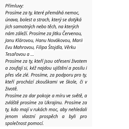
Přímluvy:
Prosíme za ty, které přemáhá nemoc, 
únava, bolest a strach, který se dotýká 
jich samotných nebo těch, na kterých 
nám záleží. Prosíme za Jitku Červenou,  
Janu Klárovou, Hanu Novákovou, Marii 
Evu Mahrovou, Filipa Štojdla, Věrku 
Tesařovou a …
Prosíme za ty, kteří jsou otřeseni životem 
a zoufají si, kéž najdou ujištění a posilu i 
přes vše zlé. Prosíme, za podporu pro ty, 
kteří prochází zkouškami ve škole, či v 
životě.
Prosíme za dar pokoje a míru ve světě, a 
zvláště prosíme za Ukrajinu. Prosíme za 
ty, kdo mají v rukách moc, aby nehledali 
jenom vlastní prospěch a byli pro 
společnost pomocí.