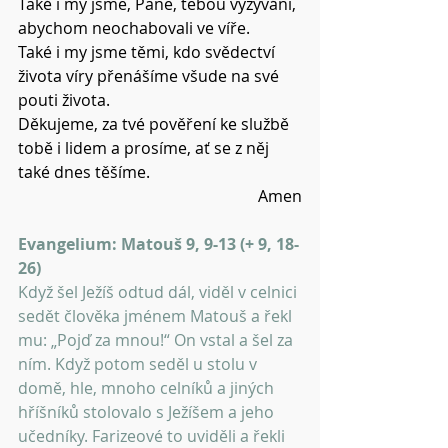
Také i my jsme, Pane, tebou vyzýváni, 
abychom neochabovali ve víře.
Také i my jsme těmi, kdo svědectví 
života víry přenášíme všude na své 
pouti života.
Děkujeme, za tvé pověření ke službě 
tobě i lidem a prosíme, ať se z něj 
také dnes těšíme.
Amen
Evangelium: Matouš 9, 9-13 (+ 9, 18-
26)
Když šel Ježíš odtud dál, viděl v celnici 
sedět člověka jménem Matouš a řekl 
mu: „Pojď za mnou!“ On vstal a šel za 
ním. Když potom seděl u stolu v 
domě, hle, mnoho celníků a jiných 
hříšníků stolovalo s Ježíšem a jeho 
učedníky. Farizeové to uviděli a řekli 