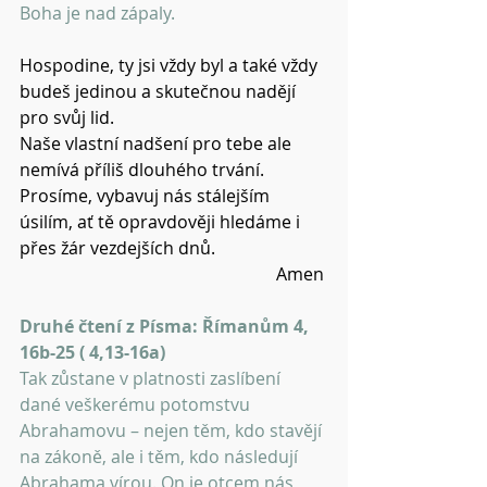
Boha je nad zápaly.
Hospodine, ty jsi vždy byl a také vždy 
budeš jedinou a skutečnou nadějí 
pro svůj lid.
Naše vlastní nadšení pro tebe ale 
nemívá příliš dlouhého trvání.
Prosíme, vybavuj nás stálejším 
úsilím, ať tě opravdověji hledáme i 
přes žár vezdejších dnů.
Amen 
Druhé čtení z Písma: Římanům 4, 
16b-25 ( 4,13-16a)
Tak zůstane v platnosti zaslíbení 
dané veškerému potomstvu 
Abrahamovu – nejen těm, kdo stavějí 
na zákoně, ale i těm, kdo následují 
Abrahama vírou. On je otcem nás 