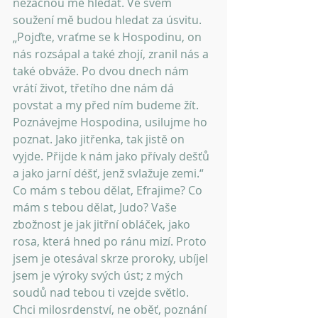
nezačnou mě hledat. Ve svém 
soužení mě budou hledat za úsvitu. 
„Pojďte, vraťme se k Hospodinu, on 
nás rozsápal a také zhojí, zranil nás a 
také obváže. Po dvou dnech nám 
vrátí život, třetího dne nám dá 
povstat a my před ním budeme žít. 
Poznávejme Hospodina, usilujme ho 
poznat. Jako jitřenka, tak jistě on 
vyjde. Přijde k nám jako přívaly dešťů 
a jako jarní déšť, jenž svlažuje zemi.“ 
Co mám s tebou dělat, Efrajime? Co 
mám s tebou dělat, Judo? Vaše 
zbožnost je jak jitřní obláček, jako 
rosa, která hned po ránu mizí. Proto 
jsem je otesával skrze proroky, ubíjel 
jsem je výroky svých úst; z mých 
soudů nad tebou ti vzejde světlo. 
Chci milosrdenství, ne oběť, poznání 