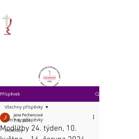
KRÁLOVÉHRADECKÁ
DIECÉZE
CÍRKVE
ČESKOSLOVENSKÉ
HUSITSKÉ
Příspěvek
Všechny příspěvky
Jana Pechancová
Všechny příspěvky
7. 6. 2024
Modlitby 24. týden, 10.
Modlitby