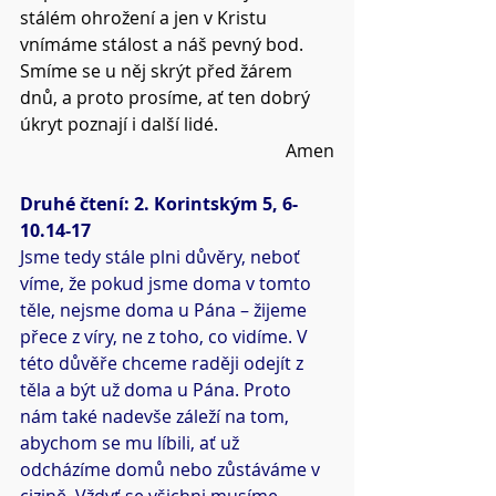
stálém ohrožení a jen v Kristu 
vnímáme stálost a náš pevný bod.
Smíme se u něj skrýt před žárem 
dnů, a proto prosíme, ať ten dobrý 
úkryt poznají i další lidé.
Amen
Druhé čtení: 2. Korintským 5, 6-
10.14-17
Jsme tedy stále plni důvěry, neboť 
víme, že pokud jsme doma v tomto 
těle, nejsme doma u Pána – žijeme 
přece z víry, ne z toho, co vidíme. V 
této důvěře chceme raději odejít z 
těla a být už doma u Pána. Proto 
nám také nadevše záleží na tom, 
abychom se mu líbili, ať už 
odcházíme domů nebo zůstáváme v 