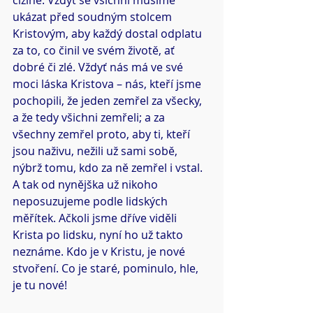
cizině. Vždyť se všichni musíme 
ukázat před soudným stolcem 
Kristovým, aby každý dostal odplatu 
za to, co činil ve svém životě, ať 
dobré či zlé. Vždyť nás má ve své 
moci láska Kristova – nás, kteří jsme 
pochopili, že jeden zemřel za všecky, 
a že tedy všichni zemřeli; a za 
všechny zemřel proto, aby ti, kteří 
jsou naživu, nežili už sami sobě, 
nýbrž tomu, kdo za ně zemřel i vstal. 
A tak od nynějška už nikoho 
neposuzujeme podle lidských 
měřítek. Ačkoli jsme dříve viděli 
Krista po lidsku, nyní ho už takto 
neznáme. Kdo je v Kristu, je nové 
stvoření. Co je staré, pominulo, hle, 
je tu nové!