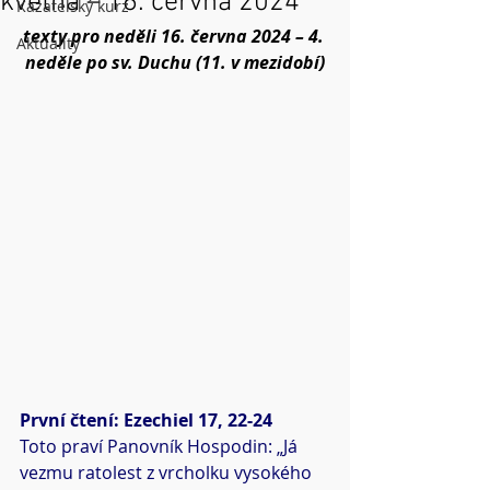
května – 16. června 2024
Kazatelský kurz
texty pro neděli 16. června 2024 – 4. 
Aktuality
neděle po sv. Duchu (11. v mezidobí)
První čtení: Ezechiel 17, 22-24
Toto praví Panovník Hospodin: „Já 
vezmu ratolest z vrcholku vysokého 