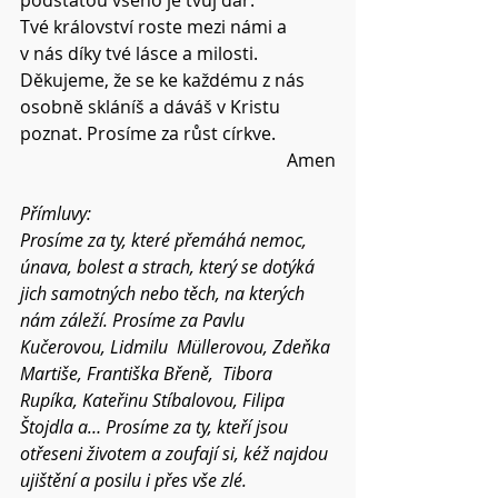
podstatou všeho je tvůj dar.
Tvé království roste mezi námi a 
v nás díky tvé lásce a milosti.
Děkujeme, že se ke každému z nás 
osobně skláníš a dáváš v Kristu 
poznat. Prosíme za růst církve.
Amen
Přímluvy:
Prosíme za ty, které přemáhá nemoc, 
únava, bolest a strach, který se dotýká 
jich samotných nebo těch, na kterých 
nám záleží. Prosíme za Pavlu 
Kučerovou, Lidmilu  Müllerovou, Zdeňka 
Martiše, 
Františka Břeně,  Tibora 
Rupíka, Kateřinu Stíbalovou
, Filipa 
Štojdla a… Prosíme za ty, kteří jsou 
otřeseni životem a zoufají si, kéž najdou 
ujištění a posilu i přes vše zlé.