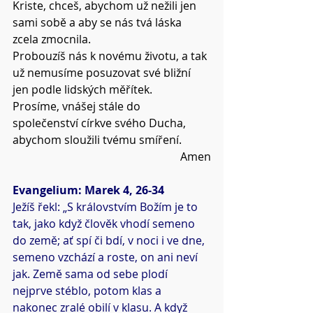
Kriste, chceš, abychom už nežili jen 
sami sobě a aby se nás tvá láska 
zcela zmocnila.
Probouzíš nás k novému životu, a tak 
už nemusíme posuzovat své bližní 
jen podle lidských měřítek.
Prosíme, vnášej stále do 
společenství církve svého Ducha, 
abychom sloužili tvému smíření.
Amen
Evangelium: Marek 4, 26-34
Ježíš řekl: „S královstvím Božím je to 
tak, jako když člověk vhodí semeno 
do země; ať spí či bdí, v noci i ve dne, 
semeno vzchází a roste, on ani neví 
jak. Země sama od sebe plodí 
nejprve stéblo, potom klas a 
nakonec zralé obilí v klasu. A když 