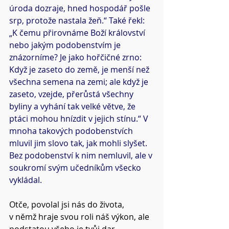
úroda dozraje, hned hospodář pošle 
srp, protože nastala žeň.“ Také řekl: 
„K čemu přirovnáme Boží království 
nebo jakým podobenstvím je 
znázorníme? Je jako hořčičné zrno: 
Když je zaseto do země, je menší než 
všechna semena na zemi; ale když je 
zaseto, vzejde, přerůstá všechny 
byliny a vyhání tak velké větve, že 
ptáci mohou hnízdit v jejich stínu.“ V 
mnoha takových podobenstvích 
mluvil jim slovo tak, jak mohli slyšet. 
Bez podobenství k nim nemluvil, ale v 
soukromí svým učedníkům všecko 
vykládal.
Otče, povolal jsi nás do života, 
v němž hraje svou roli náš výkon, ale 