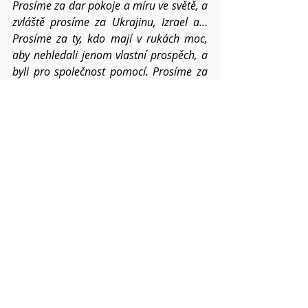
Prosíme za dar pokoje a míru ve světě, a 
zvláště prosíme za Ukrajinu, Izrael a… 
Prosíme za ty, kdo mají v rukách moc, 
aby nehledali jenom vlastní prospěch, a 
byli pro společnost pomocí. Prosíme za 
všechny, kteří trpí nesvobodou a 
útlakem.
Prosíme o požehnání pro všechna 
setkání v našich náboženských obcích a 
zvláště prosíme za synodu duchovních 
KH diecéze CČSH.
Dej, Otče, ať tomuto světu stále 
přinášíme ovoce
 Ducha svatého, ať 
dobrota i věrnost  v nás a mezi námi 
posiluje v roce 2024.
Pokud víte o dalších konkrétních 
situacích a chcete,
abychom je společně nesli, napište mi o 