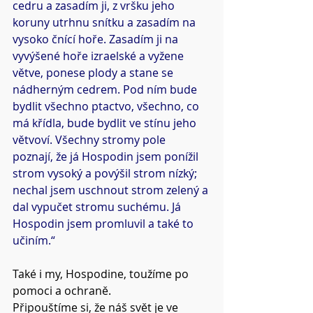
cedru a zasadím ji, z vršku jeho 
koruny utrhnu snítku a zasadím na 
vysoko čnící hoře. Zasadím ji na 
vyvýšené hoře izraelské a vyžene 
větve, ponese plody a stane se 
nádherným cedrem. Pod ním bude 
bydlit všechno ptactvo, všechno, co 
má křídla, bude bydlit ve stínu jeho 
větvoví. Všechny stromy pole 
poznají, že já Hospodin jsem ponížil 
strom vysoký a povýšil strom nízký; 
nechal jsem uschnout strom zelený a 
dal vypučet stromu suchému. Já 
Hospodin jsem promluvil a také to 
učiním.“
Také i my, Hospodine, toužíme po 
pomoci a ochraně.
Připouštíme si, že náš svět je ve 