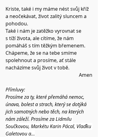
Kriste, také i my máme nést svůj kříž 
a neočekávat, život zalitý sluncem a 
pohodou.
Také i nám je zatěžko vyrovnat se 
s tíží života, ale cítíme, že nám 
pomáháš s tím těžkým břemenem.
Chápeme, že se na tebe smíme 
spolehnout a prosíme, ať stále 
nacházíme svůj život v tobě.
Amen
Přímluvy:
Prosíme za ty, které přemáhá nemoc, 
únava, bolest a strach, který se dotýká 
jich samotných nebo těch, na kterých 
nám záleží. Prosíme za
 Lidmilu 
Součkovou, Markétu Karin Pácal, Vlaďku 
Galetovou a…