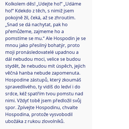
Kolkolem děs! „Udejte ho!“ „Udáme 
ho!“ Kdekdo z těch, s nimiž jsem 
pokojně žil, čeká, až se zhroutím. 
„Snad se dá nachytat, pak ho 
přemůžeme, zajmeme ho a 
pomstíme se mu.“ Ale Hospodin je se 
mnou jako přesilný bohatýr, proto 
moji pronásledovatelé upadnou a 
dál nebudou moci, velice se budou 
stydět, že nebudou mít úspěch, jejich 
věčná hanba nebude zapomenuta. 
Hospodine zástupů, který zkoumáš 
spravedlivého, ty vidíš do ledví i do 
srdce, kéž spatřím tvou pomstu nad 
nimi. Vždyť tobě jsem předložil svůj 
spor. Zpívejte Hospodinu, chvalte 
Hospodina, protože vysvobodil 
ubožáka z rukou zlovolníků.