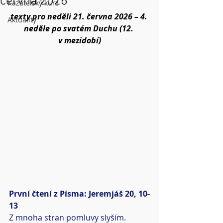
června 2026
Kazatelský kurz
texty pro neděli 21. června 2026 – 4. 
Aktuality
neděle po svatém Duchu (12. 
v mezidobí)
První čtení z Písma: Jeremjáš 20, 10-
13
Z mnoha stran pomluvy slyším. 