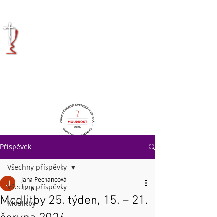
KRÁLOVÉHRADECKÁ
DIECÉZE
CÍRKVE
ČESKOSLOVENSKÉ
HUSITSKÉ
Příspěvek
Všechny příspěvky
Jana Pechancová
Všechny příspěvky
12. 6.
Modlitby 25. týden, 15. – 21.
Modlitby