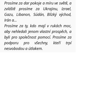
Prosíme za dar pokoje a míru ve světě, a 
zvláště prosíme za Ukrajinu, Izrael, 
Gazu, Libanon, Súdán, Blízký východ, 
Irán a…
Prosíme za ty, kdo mají v rukách moc, 
aby nehledali jenom vlastní prospěch, a 
byli pro společnost pomocí. Prosíme za 
podporu pro všechny, kteří trpí 
nesvobodou a útlakem.
Prosíme za duchovní pomoc pro 
všechny, kdo se střetávají s lidským zlem 
a záští. Prosíme za všechna místa, která 
jsou ničena přírodními katastrofami...
Prosíme o požehnání pro všechna 
setkání člověka s člověkem – v církvi, 
v rodinách, mezi přáteli i vnějším 
světem. Dej, Otče, ať lépe přijímáme 
dary 
Ducha svatého a moudrost v nás a 
mezi námi sílí ve svatodušním čase a dál 