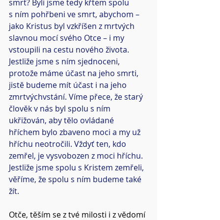
smrt? Byli jsme tedy křtem spolu 
s ním pohřbeni ve smrt, abychom – 
jako Kristus byl vzkříšen z mrtvých 
slavnou mocí svého Otce – i my 
vstoupili na cestu nového života. 
Jestliže jsme s ním sjednoceni, 
protože máme účast na jeho smrti, 
jistě budeme mít účast i na jeho 
zmrtvýchvstání. Víme přece, že starý 
člověk v nás byl spolu s ním 
ukřižován, aby tělo ovládané 
hříchem bylo zbaveno moci a my už 
hříchu neotročili. Vždyť ten, kdo 
zemřel, je vysvobozen z moci hříchu. 
Jestliže jsme spolu s Kristem zemřeli, 
věříme, že spolu s ním budeme také 
žít.
Otče, těším se z tvé milosti i z vědomí 