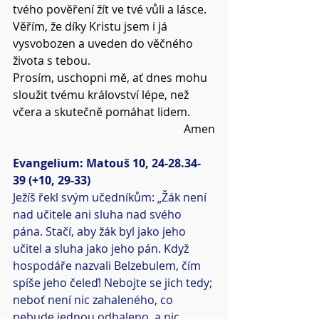
tvého pověření žít ve tvé vůli a lásce.
Věřím, že díky Kristu jsem i já 
vysvobozen a uveden do věčného 
života s tebou.
Prosím, uschopni mě, ať dnes mohu 
sloužit tvému království lépe, než 
včera a skutečně pomáhat lidem.
Amen
Evangelium: Matouš 10, 24-28.34-
39 (+10, 29-33)
Ježíš řekl svým učedníkům: „Žák není 
nad učitele ani sluha nad svého 
pána. Stačí, aby žák byl jako jeho 
učitel a sluha jako jeho pán. Když 
hospodáře nazvali Belzebulem, čím 
spíše jeho čeleď! Nebojte se jich tedy; 
neboť není nic zahaleného, co 
nebude jednou odhaleno, a nic 