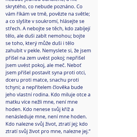
skrytého, co nebude poznáno. Co 
vám říkám ve tmě, povězte na světle; 
a co slyšíte v soukromí, hlásejte se 
střech. A nebojte se těch, kdo zabíjejí 
tělo, ale duši zabít nemohou; bojte 
se toho, který může duši i tělo 
zahubit v pekle. Nemyslete si, že jsem 
přišel na zem uvést pokoj; nepřišel 
jsem uvést pokoj, ale meč. Neboť 
jsem přišel postavit syna proti otci, 
dceru proti matce, snachu proti 
tchyni; a nepřítelem člověka bude 
jeho vlastní rodina. Kdo miluje otce a 
matku více nežli mne, není mne 
hoden. Kdo nenese svůj kříž a 
nenásleduje mne, není mne hoden. 
Kdo nalezne svůj život, ztratí jej; kdo 
ztratí svůj život pro mne, nalezne jej.“