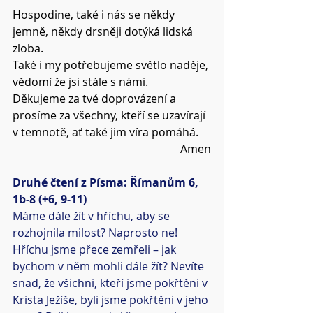
Hospodine, také i nás se někdy 
jemně, někdy drsněji dotýká lidská 
zloba.
Také i my potřebujeme světlo naděje, 
vědomí že jsi stále s námi.
Děkujeme za tvé doprovázení a 
prosíme za všechny, kteří se uzavírají 
v temnotě, ať také jim víra pomáhá.
Amen
Druhé čtení z Písma: Římanům 6, 
1b-8 (+6, 9-11)
Máme dále žít v hříchu, aby se 
rozhojnila milost? Naprosto ne! 
Hříchu jsme přece zemřeli – jak 
bychom v něm mohli dále žít? Nevíte 
snad, že všichni, kteří jsme pokřtěni v 
Krista Ježíše, byli jsme pokřtěni v jeho 