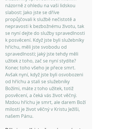
názorně z ohledu na vaši lidskou 
slabost: Jako jste se dříve 
propůjčovali k službě nečistotě a 
nepravosti k bezbožnému životu, tak 
se nyní dejte do služby spravedlnosti 
k posvěcení. Když jste byli služebníky 
hříchu, měli jste svobodu od 
spravedlnosti; jaký jste tehdy měli 
užitek z toho, zač se nyní stydíte? 
Konec toho všeho je přece smrt. 
Avšak nyní, když jste byli osvobozeni 
od hříchu a stali se služebníky 
Božími, máte z toho užitek, totiž 
posvěcení, a čeká vás život věčný. 
Mzdou hříchu je smrt, ale darem Boží 
milosti je život věčný v Kristu Ježíši, 
našem Pánu.