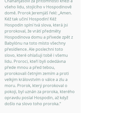
Chananjášovi za přítomnosti kněží a 
všeho lidu, stojícího v Hospodinově 
domě. Prorok Jeremjáš řekl: „Amen. 
Kéž tak učiní Hospodin! Kéž 
Hospodin splní tvá slova, která jsi 
prorokoval, že vrátí předměty 
Hospodinova domu a přivede zpět z 
Babylónu na toto místo všechny 
přesídlence. Ale poslechni toto
slovo, které ohlašuji tobě i všemu 
lidu. Proroci, kteří byli odedávna 
přede mnou a před tebou, 
prorokovali četným zemím a proti 
velkým královstvím o válce a zlu a 
moru. Prorok, který prorokoval o 
pokoji, byl uznán za proroka, kterého 
opravdu poslal Hospodin, až když 
došlo na slovo toho proroka.“