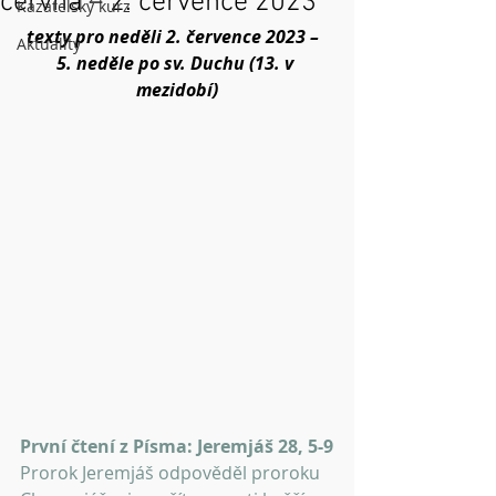
června – 2. července 2023
Kazatelský kurz
texty pro neděli 2. července 2023 –  
Aktuality
5. neděle po sv. Duchu (13. v 
mezidobí)
První čtení z Písma: Jeremjáš 28, 5-9
Prorok Jeremjáš odpověděl proroku 