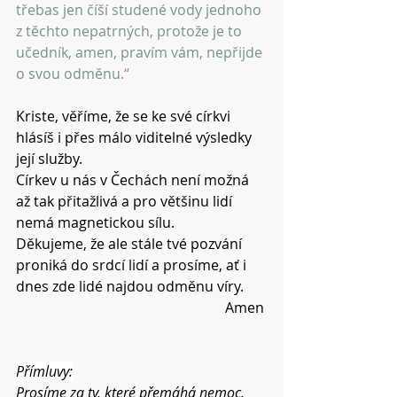
třebas jen číší studené vody jednoho 
z těchto nepatrných, protože je to 
učedník, amen, pravím vám, nepřijde 
o svou odměnu.“
Kriste, věříme, že se ke své církvi 
hlásíš i přes málo viditelné výsledky 
její služby.
Církev u nás v Čechách není možná 
až tak přitažlivá a pro většinu lidí 
nemá magnetickou sílu.
Děkujeme, že ale stále tvé pozvání 
proniká do srdcí lidí a prosíme, ať i 
dnes zde lidé najdou odměnu víry.
Amen 
Přímluvy:
Prosíme za ty, které přemáhá nemoc, 