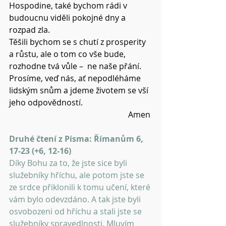
Hospodine, také bychom rádi v 
budoucnu viděli pokojné dny a 
rozpad zla.
Těšili bychom se s chutí z prosperity 
a růstu, ale o tom co vše bude, 
rozhodne tvá vůle –  ne naše přání.
Prosíme, veď nás, ať nepodléháme 
lidským snům a jdeme životem se vší 
jeho odpovědností.
Amen 
Druhé čtení z Písma: Římanům 6, 
17-23 (+6, 12-16)
Díky Bohu za to, že jste sice byli 
služebníky hříchu, ale potom jste se 
ze srdce přiklonili k tomu učení, které 
vám bylo odevzdáno. A tak jste byli 
osvobozeni od hříchu a stali jste se 
služebníky spravedlnosti. Mluvím 