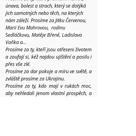
únava, bolest a strach, který se dotýká 
jich samotných nebo těch, na kterých 
nám záleží. Prosíme za Jitku Červenou,  
Marii Evu Mahrovou,  rodinu 
Sedláčkovu, Matěje Břeně, Ladislava 
Vaňka a…
Prosíme za ty, kteří jsou otřeseni životem 
a zoufají si, kéž najdou ujištění a posilu i 
přes vše zlé. 
Prosíme za dar pokoje a míru ve světě, a 
zvláště prosíme za Ukrajinu. 
Prosíme za ty, kdo mají v rukách moc, 
aby nehledali jenom vlastní prospěch, a 
byli pro společnost pomocí.
Prosíme o požehnání pro všechna 
setkání v našich náboženských obcích. 
Kéž tomuto světu stále přinášíme ovoce 
Ducha svatého a trpělivost i laskavost sílí 