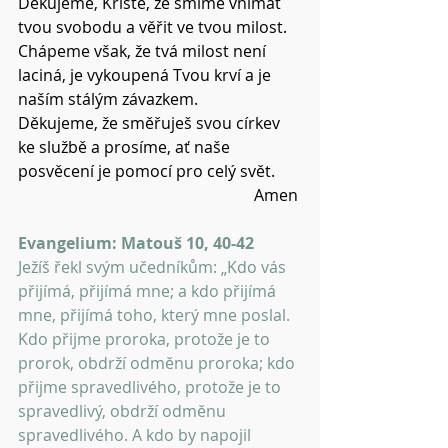
Děkujeme, Kriste, že smíme vnímat 
tvou svobodu a věřit ve tvou milost.
Chápeme však, že tvá milost není 
laciná, je vykoupená Tvou krví a je 
naším stálým závazkem.
Děkujeme, že směřuješ svou církev 
ke službě a prosíme, ať naše 
posvěcení je pomocí pro celý svět.
Amen 
Evangelium: Matouš 10, 40-42
Ježíš řekl svým učedníkům: „Kdo vás 
přijímá, přijímá mne; a kdo přijímá 
mne, přijímá toho, který mne poslal. 
Kdo přijme proroka, protože je to 
prorok, obdrží odměnu proroka; kdo 
přijme spravedlivého, protože je to 
spravedlivý, obdrží odměnu 
spravedlivého. A kdo by napojil 