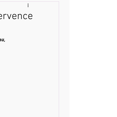
července
hu, 