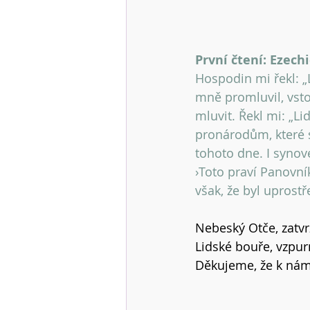
První čtení: Ezechie
Hospodin mi řekl: „
mně promluvil, vsto
mluvit. Řekl mi: „L
pronárodům, které se
tohoto dne. I synové
›Toto praví Panovní
však, že byl uprostř
Nebeský Otče, zatv
Lidské bouře, vzpu
Děkujeme, že k nám