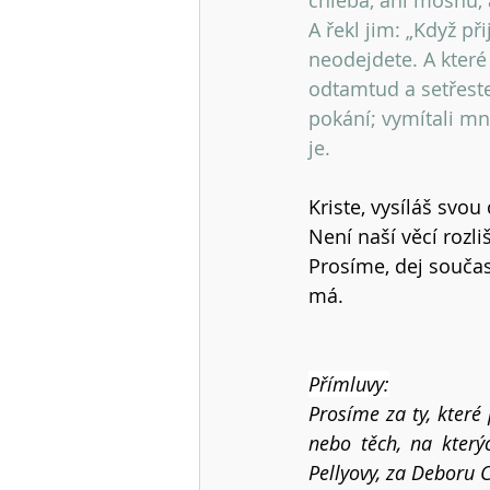
chleba, ani mošnu, a
A řekl jim: „Když p
neodejdete. A které
odtamtud a setřeste 
pokání; vymítali m
je.
Kriste, vysíláš svou
Není naší věcí rozli
Prosíme, dej součas
má.
Přímluvy:
Prosíme za ty, které
nebo těch, na který
Pellyovy, za Deboru 