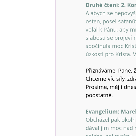
Druhé čtení: 2. Kor
A abych se nepovyšo
osten, posel satanů
volal k Pánu, aby mn
slabosti se projeví 
spočinula moc Krist
úzkosti pro Krista. 
Přiznáváme, Pane, ž
Chceme víc síly, zdr
Prosíme, měj i dnes
podstatné.
Evangelium: Marek 
Obcházel pak okolní 
dával jim moc nad ne