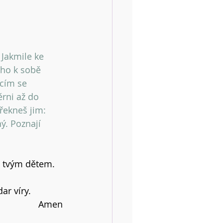
 Jakmile ke 
 ho k sobě 
ícím se 
ěrni až do 
řekneš jim: 
ý. Poznají 
m tvým dětem.
r víry.
Amen