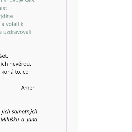
 si dvoje šaty. 
íst 
jděte 
a volali k 
 uzdravovali 
šet.
ejich nevěrou.
 koná to, co 
Amen 
 jich samotných 
Milušku a Jana 