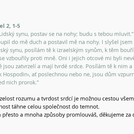
l 2, 1-5 
Lidský synu, postav se na nohy; budu s tebou mluvit.“
upil do mě duch a postavil mě na nohy. I slyšel jsem
idský synu, posílám tě k izraelským synům, k těm bouř
 vzbouřily proti mně. Oni i jejich otcové mi byli nev
 jsou zatvrzelí a mají tvrdé srdce. Posílám tě k nim a 
k Hospodin‹, ať poslechnou nebo ne, jsou dům vzpurn
ed nich prorok.“ 
rzelost rozumu a tvrdost srdcí je možnou cestou vše
rnost táhne celou společnost do temnot.
 přesto a mnoha způsoby promlouváš, děkujeme za da