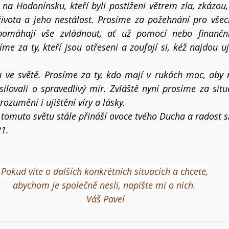
na Hodonínsku, kteří byli postiženi větrem zla, zkázou,
ivota a jeho nestálost. Prosíme za požehnání pro všech
í pomáhají vše zvládnout, ať už pomocí nebo finančn
e za ty, kteří jsou otřeseni a zoufají si, kéž najdou uji
 ve světě. Prosíme za ty, kdo mají v rukách moc, aby n
silovali o spravedlivý mír. Zvláště nyní prosíme za situa
rozumění i ujištění víry a lásky.
ť tomuto světu stále přináší ovoce tvého Ducha a radost s
21.
Pokud víte o dalších konkrétních situacích a chcete,
abychom je společně nesli, napište mi o nich.
Váš Pavel