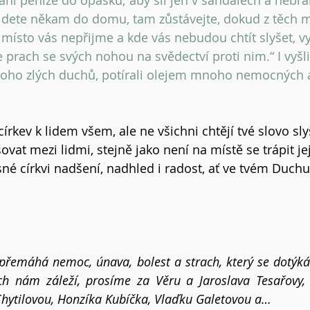
ni peníze do opasku; aby šli jen v sandálech a nebrali
řijdete někam do domu, tam zůstávejte, dokud z těch m
 místo vás nepřijme a kde vás nebudou chtít slyšet, vy
prach se svých nohou na svědectví proti nim.“ I vyšli 
noho zlých duchů, potírali olejem mnoho nemocných a
 církev k lidem všem, ale ne všichni chtějí tvé slovo sly
šovat mezi lidmi, stejně jako není na místě se trápit j
né církvi nadšení, nadhled i radost, ať ve tvém Duchu
 přemáhá nemoc, únava, bolest a strach, který se dotýká
ch nám záleží, prosíme za Věru a Jaroslava Tesařovy, 
Chytilovou, Honzíka Kubíčka, Vlaďku Galetovou a…