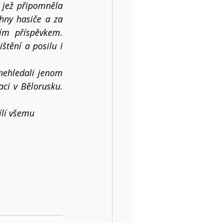
 jež připomněla 
ny hasiče a za 
ím příspěvkem. 
štění a posilu i 
ehledali jenom 
ci v Bělorusku. 
ílí všemu 