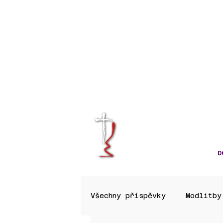
KRÁLOVÉHRA
CÍRKVE ČES
D
Všechny příspěvky
Modlitby