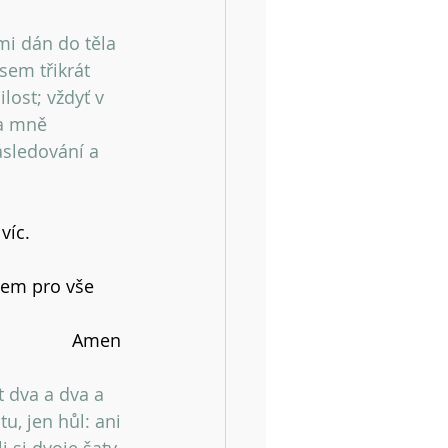
mi dán do těla 
sem třikrát 
lost; vždyť v 
na mně 
ásledování a 
víc.
dem pro vše 
Amen 
t dva a dva a 
u, jen hůl: ani 