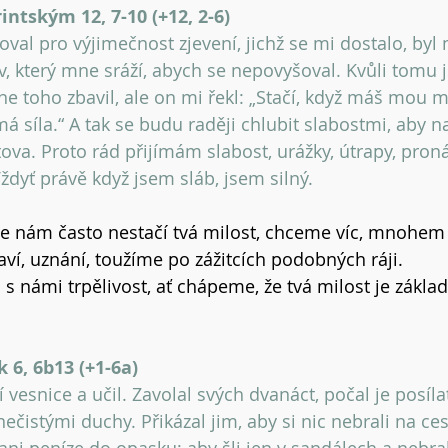
intským 12, 7-10 (+12, 2-6) 
val pro výjimečnost zjevení, jichž se mi dostalo, byl 
v, který mne sráží, abych se nepovyšoval. Kvůli tomu j
e toho zbavil, ale on mi řekl: „Stačí, když máš mou mi
má síla.“ A tak se budu raději chlubit slabostmi, aby 
ova. Proto rád přijímám slabost, urážky, útrapy, pron
Vždyť právě když jsem sláb, jsem silný.
e nám často nestačí tvá milost, chceme víc, mnohem 
aví, uznání, toužíme po zážitcích podobných ráji.
 s námi trpělivost, ať chápeme, že tvá milost je zákla
6, 6b13 (+1-6a) 
vesnice a učil. Zavolal svých dvanáct, počal je posíla
čistými duchy. Přikázal jim, aby si nic nebrali na cest