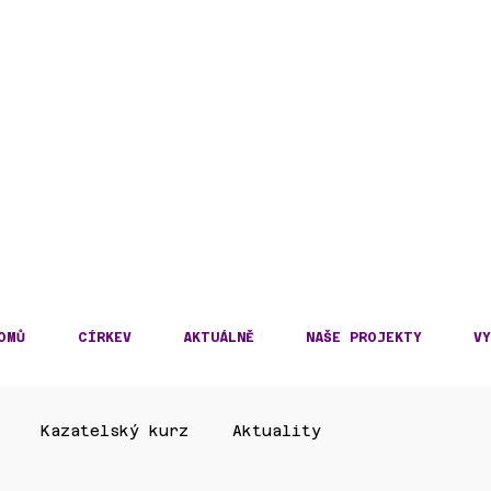
DECKÁ DIECÉZE
KOSLOVENSKÉ HUSITS
OMŮ
CÍRKEV
AKTUÁLNĚ
NAŠE PROJEKTY
VY
Kazatelský kurz
Aktuality