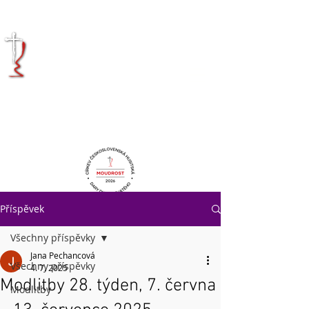
KRÁLOVÉHRADECKÁ
DIECÉZE
CÍRKVE
ČESKOSLOVENSKÉ
HUSITSKÉ
Příspěvek
Všechny příspěvky
Jana Pechancová
Všechny příspěvky
4. 7. 2025
Modlitby 28. týden, 7. června
Modlitby