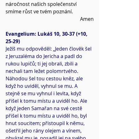
náročnost našich společenství 
smíme růst ve tvém poznání.
Amen
Evangelium: Lukáš 10, 30-37 (+10, 
25-29)
Ježíš mu odpověděl: „Jeden člověk šel 
z Jeruzaléma do Jericha a padl do 
rukou lupičů; ti jej obrali, zbili a 
nechali tam ležet polomrtvého. 
Náhodou šel tou cestou kněz, ale 
když ho uviděl, vyhnul se mu. A 
stejně se mu vyhnul i levita, když 
přišel k tomu místu a uviděl ho. Ale 
když jeden Samařan na své cestě 
přišel k tomu místu a uviděl ho, byl 
hnut soucitem; přistoupil k němu, 
ošetřil jeho rány olejem a vínem, 
obvázal mu je, posadil jej na svého 