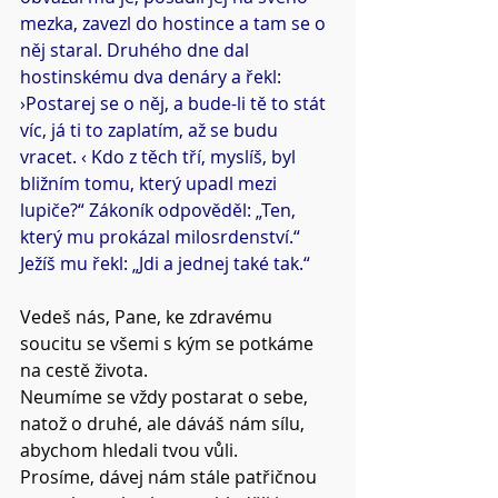
mezka, zavezl do hostince a tam se o 
něj staral. Druhého dne dal 
hostinskému dva denáry a řekl: 
›Postarej se o něj, a bude-li tě to stát 
víc, já ti to zaplatím, až se budu 
vracet. ‹ Kdo z těch tří, myslíš, byl 
bližním tomu, který upadl mezi 
lupiče?“ Zákoník odpověděl: „Ten, 
který mu prokázal milosrdenství.“ 
Ježíš mu řekl: „Jdi a jednej také tak.“
Vedeš nás, Pane, ke zdravému 
soucitu se všemi s kým se potkáme 
na cestě života.
Neumíme se vždy postarat o sebe, 
natož o druhé, ale dáváš nám sílu, 
abychom hledali tvou vůli.
Prosíme, dávej nám stále patřičnou 