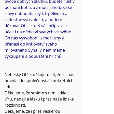
ovoce dobrých skutků, budete růst v 
poznání Boha, a z moci jeho božské 
slávy nabudete síly k trpělivosti a 
radostné vytrvalosti; a budete 
děkovat Otci, který vás připravil k 
účasti na dědictví svatých ve světle. 
On nás vysvobodil z moci tmy a 
přenesl do království svého 
milovaného Syna. V něm máme
vykoupení a odpuštění hříchů.
Nebeský Otče, děkujeme ti, že jsi nás 
povolal do společenství konkrétních 
lidí.
Děkujeme, že smíme s nimi sdílet 
víru, naději a lásku i přes naše lidské 
rozdílnosti.
Děkujeme, že i přes veškerou 