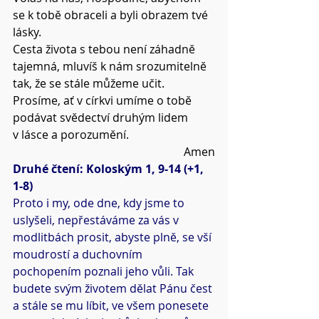
se k tobě obraceli a byli obrazem tvé 
lásky.
Cesta života s tebou není záhadně 
tajemná, mluvíš k nám srozumitelně 
tak, že se stále můžeme učit.
Prosíme, ať v církvi umíme o tobě 
podávat svědectví druhým lidem 
v lásce a porozumění.
Amen
Druhé čtení: Koloským 1, 9-14 (+1, 
1-8)
Proto i my, ode dne, kdy jsme to 
uslyšeli, nepřestáváme za vás v 
modlitbách prosit, abyste plně, se vší 
moudrostí a duchovním 
pochopením poznali jeho vůli. Tak 
budete svým životem dělat Pánu čest 
a stále se mu líbit, ve všem ponesete 