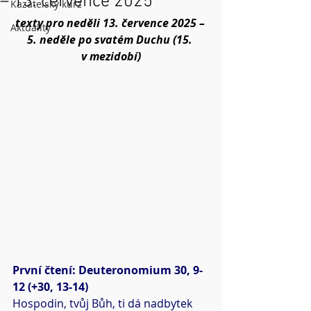
– 13. července 2025
Kazatelský kurz
texty pro neděli 13. července 2025 – 
Aktuality
5. neděle po svatém Duchu (15. 
v mezidobí)
První čtení: Deuteronomium 30, 9-
12 (+30, 13-14)
Hospodin, tvůj Bůh, ti dá nadbytek 