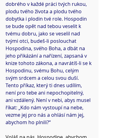
dobrého v každé práci tvých rukou, 
plodu tvého života a plodu tvého 
dobytka i plodin tvé role. Hospodin 
se bude opět nad tebou veselit k 
tvému dobru, jako se veselil nad 
tvými otci, budeš-li poslouchat 
Hospodina, svého Boha, a dbát na 
jeho přikázání a nařízení, zapsaná v 
knize tohoto zákona, a navrátíš-li se k 
Hospodinu, svému Bohu, celým 
svým srdcem a celou svou duší. 
Tento příkaz, který ti dnes udílím, 
není pro tebe ani nepochopitelný, 
ani vzdálený. Není v nebi, abys musel 
říkat: „Kdo nám vystoupí na nebe, 
vezme jej pro nás a ohlásí nám jej, 
abychom ho plnili?“
Voláš na nás, Hospodine, abychom 