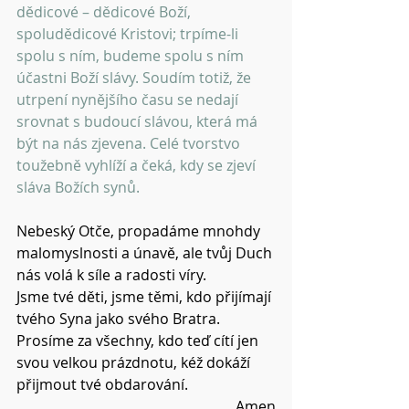
dědicové – dědicové Boží, 
spoludědicové Kristovi; trpíme-li 
spolu s ním, budeme spolu s ním 
účastni Boží slávy. Soudím totiž, že 
utrpení nynějšího času se nedají 
srovnat s budoucí slávou, která má 
být na nás zjevena. Celé tvorstvo 
toužebně vyhlíží a čeká, kdy se zjeví 
sláva Božích synů. 
Nebeský Otče, propadáme mnohdy 
malomyslnosti a únavě, ale tvůj Duch 
nás volá k síle a radosti víry.
Jsme tvé děti, jsme těmi, kdo přijímají 
tvého Syna jako svého Bratra.
Prosíme za všechny, kdo teď cítí jen 
svou velkou prázdnotu, kéž dokáží 
přijmout tvé obdarování.
Amen