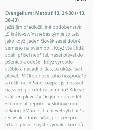
Evangelium: Matouš 13, 24-30 (+13, 
36-43)
Ježíš jim předložil jiné podobenství: 
„S královstvím nebeským je to tak, 
jako když  jeden člověk zasel dobré 
semeno na svém poli. Když však lidé 
spali, přišel nepřítel, nasel plevel do 
pšenice a odešel. Když vyrostlo 
stéblo a nasadilo klas, tu ukázal se i 
plevel. Přišli sluhové toho hospodáře 
a řekli mu: »Pane, cožpak jsi nezasel 
na svém poli dobré semeno? Kde se 
vzal ten plevel? « On jim odpověděl: 
»To udělal nepřítel. « Sluhové mu 
řeknou: »Máme jít a plevel vytrhat? « 
On však odpoví: »Ne, protože při 
trhání plevele byste vyrvali z kořenů i 