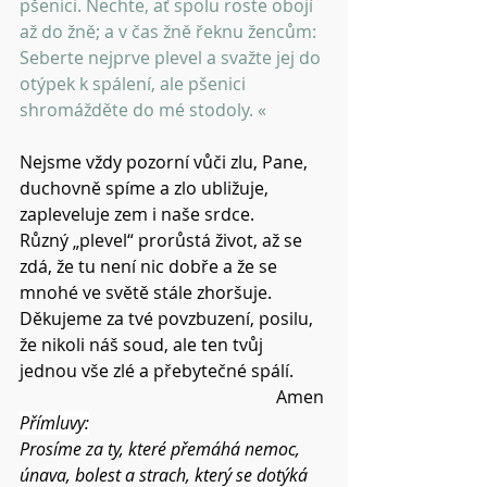
pšenici. Nechte, ať spolu roste obojí 
až do žně; a v čas žně řeknu žencům: 
Seberte nejprve plevel a svažte jej do 
otýpek k spálení, ale pšenici 
shromážděte do mé stodoly. «
Nejsme vždy pozorní vůči zlu, Pane, 
duchovně spíme a zlo ubližuje, 
zapleveluje zem i naše srdce.
Různý „plevel“ prorůstá život, až se 
zdá, že tu není nic dobře a že se 
mnohé ve světě stále zhoršuje.
Děkujeme za tvé povzbuzení, posilu, 
že nikoli náš soud, ale ten tvůj 
jednou vše zlé a přebytečné spálí.
Amen 
Přímluvy:
Prosíme za ty, které přemáhá nemoc, 
únava, bolest a strach, který se dotýká 