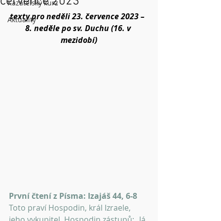
července 2023
Kazatelský kurz
texty pro neděli 23. července 2023 –  
Aktuality
8. neděle po sv. Duchu (16. v 
mezidobí)
První čtení z Písma: Izajáš 44, 6-8
Toto praví Hospodin, král Izraele, 
jeho vykupitel, Hospodin zástupů: „Já 