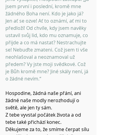
jsem první i poslední, kromě mne 
žádného Boha není. Kdo je jako já? 
Jen ať se ozve! Ať to oznámí, ať mi to 
předloží! Od chvíle, kdy jsem navěky 
ustavil svůj lid, kdo mu oznamuje, co 
přijde a co má nastat? Nestrachujte 
se! Nebuďte zmateni. Což jsem ti vše 
neohlašoval a neoznamoval už 
předem? Vy jste moji svědkové. Což 
je Bůh kromě mne? Jiné skály není, já 
o žádné nevím.“
Hospodine, žádná naše přání, ani 
žádné naše modly nerozhodují o 
světě, ale jen ty sám.
Z tebe vyvstal počátek života a od 
tebe také přichází konec.
Děkujeme za to, že smíme čerpat sílu 