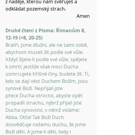
z naděje, kterou nám svěřuješ a 
odkládat pozemský strach.
Amen 
Druhé čtení z Písma: Římanům 8, 
12-19 (+8, 20-25)
Bratři, jsme dlužni, ale ne sami sobě, 
abychom museli žít podle své vůle. 
Vždyť žijete-li podle své vůle, spějete 
k smrti; jestliže však mocí Ducha 
usmrcujete hříšné činy, budete žít. Ti, 
kdo se dají vést Duchem Božím, jsou 
synové Boží. Nepřijali jste
přece Ducha otroctví, abyste opět 
propadli strachu, nýbrž přijali jste 
Ducha synovství, v němž voláme: 
Abba, Otče! Tak Boží Duch 
dosvědčuje našemu duchu, že jsme 
Boží děti. A jsme-li děti, tedy i 