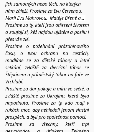
jich samotných nebo těch, na kterých 
nám záleží. Prosíme za Evu Červenou, 
Marii Evu Mahrovou,  Matěje Břeně a… 
Prosíme za ty, kteří jsou otřeseni životem 
a zoufají si, kéž najdou ujištění a posilu i 
přes vše zlé. 
Prosíme o požehnání prázdninového 
času, o tvou ochranu na cestách, 
modlíme se za dětské tábory a letní 
setkání, zvláště za diecézní tábor se 
Štěpánem a příměstský tábor na faře ve 
Vrchlabí.
Prosíme za dar pokoje a míru ve světě, a 
zvláště prosíme za Ukrajinu, která byla 
napadnuta. Prosíme za ty, kdo mají v 
rukách moc, aby nehledali jenom vlastní 
prospěch, a byli pro společnost pomocí.
Prosíme za všechny, kteří trpí 
nesvobodou a útlakem. Zejména 