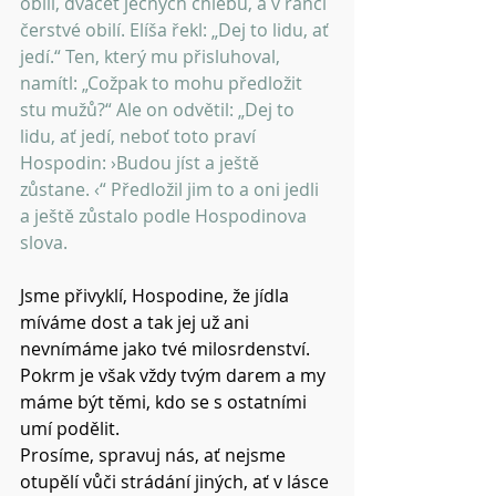
obilí, dvacet ječných chlebů, a v ranci 
čerstvé obilí. Elíša řekl: „Dej to lidu, ať 
jedí.“ Ten, který mu přisluhoval, 
namítl: „Cožpak to mohu předložit 
stu mužů?“ Ale on odvětil: „Dej to 
lidu, ať jedí, neboť toto praví 
Hospodin: ›Budou jíst a ještě 
zůstane. ‹“ Předložil jim to a oni jedli 
a ještě zůstalo podle Hospodinova 
slova.
Jsme přivyklí, Hospodine, že jídla 
míváme dost a tak jej už ani 
nevnímáme jako tvé milosrdenství. 
Pokrm je však vždy tvým darem a my 
máme být těmi, kdo se s ostatními 
umí podělit.
Prosíme, spravuj nás, ať nejsme 
otupělí vůči strádání jiných, ať v lásce 