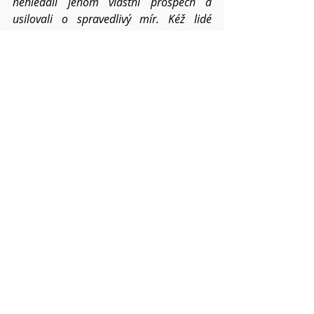
nehledali jenom vlastní prospěch a 
usilovali o spravedlivý mír. Kéž lidé 
nacházejí porozumění i ujištění víry a 
lásky.
Prosíme o požehnání pro letní dětské 
tábory a zvláště za čas diecézního 
tábora se Štěpánem a Františkou.
Prosíme za církev, ať tomuto světu stále 
přináší ovoce tvého Ducha a radost sílí 
všemu navzdory i v roce 2021.
Pokud víte o dalších konkrétních 
situacích a chcete,
abychom je společně nesli, napište mi o 
nich. 
Váš Pavel
Modlitby