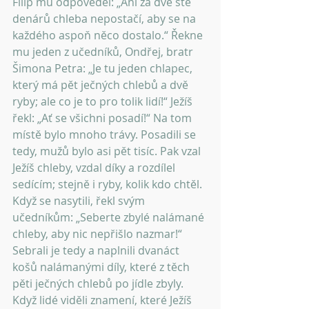
Filip mu odpověděl: „Ani za dvě stě 
denárů chleba nepostačí, aby se na 
každého aspoň něco dostalo.“ Řekne 
mu jeden z učedníků, Ondřej, bratr 
Šimona Petra: „Je tu jeden chlapec, 
který má pět ječných chlebů a dvě 
ryby; ale co je to pro tolik lidí!“ Ježíš 
řekl: „Ať se všichni posadí!“ Na tom 
místě bylo mnoho trávy. Posadili se 
tedy, mužů bylo asi pět tisíc. Pak vzal 
Ježíš chleby, vzdal díky a rozdílel 
sedícím; stejně i ryby, kolik kdo chtěl. 
Když se nasytili, řekl svým 
učedníkům: „Seberte zbylé nalámané 
chleby, aby nic nepřišlo nazmar!“ 
Sebrali je tedy a naplnili dvanáct 
košů nalámanými díly, které z těch 
pěti ječných chlebů po jídle zbyly. 
Když lidé viděli znamení, které Ježíš 