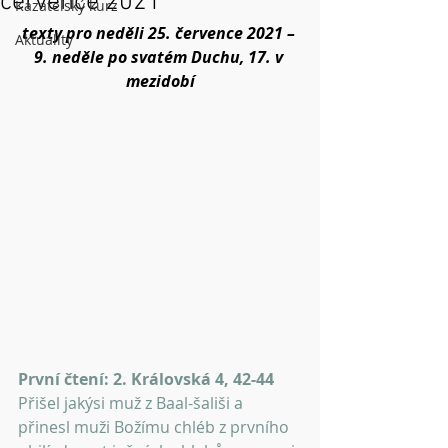
července 2021
Kazatelský kurz
texty pro neděli 25. července 2021 – 
Aktuality
9. neděle po svatém Duchu, 17. v 
mezidobí
První čtení: 2. Královská 4, 42-44
Přišel jakýsi muž z Baal-šališi a 
přinesl muži Božímu chléb z prvního 