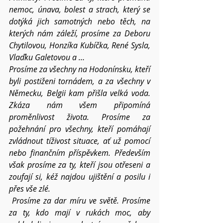
nemoc, únava, bolest a strach, který se 
dotýká jich samotných nebo těch, na 
kterých nám záleží, prosíme za Deboru 
Chytilovou, Honzíka Kubíčka, René Sysla, 
Vlaďku Galetovou a … 
Prosíme za všechny na Hodonínsku, kteří 
byli postiženi tornádem, a za všechny v 
Německu, Belgii kam přišla velká voda. 
Zkáza nám všem připomíná 
proměnlivost života. Prosíme za 
požehnání pro všechny, kteří pomáhají 
zvládnout tíživost situace, ať už pomocí 
nebo finančním příspěvkem. Především 
však prosíme za ty, kteří jsou otřeseni a 
zoufají si, kéž najdou ujištění a posilu i 
přes vše zlé.
Prosíme za dar míru ve světě. Prosíme 
za ty, kdo mají v rukách moc, aby 