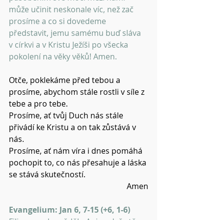
může učinit neskonale víc, než zač 
prosíme a co si dovedeme 
představit, jemu samému buď sláva 
v církvi a v Kristu Ježíši po všecka 
pokolení na věky věků! Amen.
Otče, poklekáme před tebou a 
prosíme, abychom stále rostli v síle z 
tebe a pro tebe.
Prosíme, ať tvůj Duch nás stále 
přivádí ke Kristu a on tak zůstává v 
nás.
Prosíme, ať nám víra i dnes pomáhá 
pochopit to, co nás přesahuje a láska 
se stává skutečností.
Amen
Evangelium: Jan 6, 7-15 (+6, 1-6)