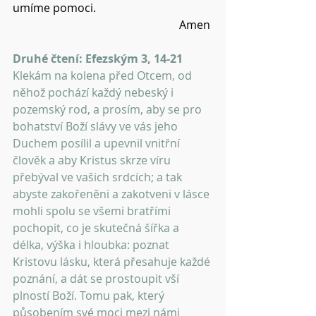
umíme pomoci.
Amen 
Druhé čtení: Efezským 3, 14-21 
Klekám na kolena před Otcem, od 
něhož pochází každý nebeský i 
pozemský rod, a prosím, aby se pro 
bohatství Boží slávy ve vás jeho 
Duchem posílil a upevnil vnitřní 
člověk a aby Kristus skrze víru 
přebýval ve vašich srdcích; a tak 
abyste zakořeněni a zakotveni v lásce 
mohli spolu se všemi bratřími 
pochopit, co je skutečná šířka a 
délka, výška i hloubka: poznat 
Kristovu lásku, která přesahuje každé 
poznání, a dát se prostoupit vší 
plností Boží. Tomu pak, který 
působením své moci mezi námi 