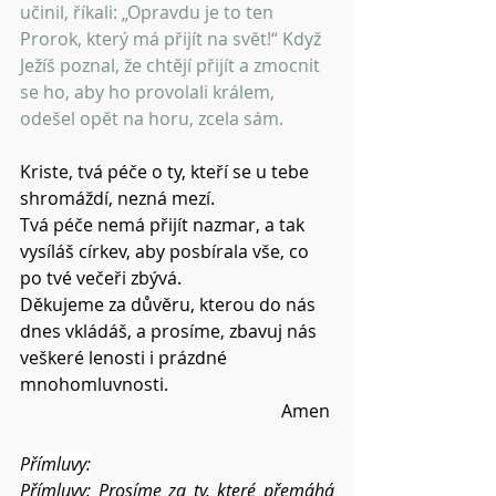
učinil, říkali: „Opravdu je to ten 
Prorok, který má přijít na svět!“ Když 
Ježíš poznal, že chtějí přijít a zmocnit 
se ho, aby ho provolali králem, 
odešel opět na horu, zcela sám.
Kriste, tvá péče o ty, kteří se u tebe 
shromáždí, nezná mezí.
Tvá péče nemá přijít nazmar, a tak 
vysíláš církev, aby posbírala vše, co 
po tvé večeři zbývá.
Děkujeme za důvěru, kterou do nás 
dnes vkládáš, a prosíme, zbavuj nás 
veškeré lenosti i prázdné 
mnohomluvnosti.
Amen 
Přímluvy:
Přímluvy: Prosíme za ty, které přemáhá 