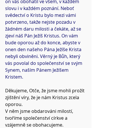
on vás obohatil ve všem, v každém 
slovu i v každém poznání. Neboť 
svědectví o Kristu bylo mezi vámi 
potvrzeno, takže nejste pozadu v 
žádném daru milosti a čekáte, až se 
zjeví náš Pán Ježíš Kristus. On vám 
bude oporou až do konce, abyste v 
onen den našeho Pána Ježíše Krista 
nebyli obviněni. Věrný je Bůh, který 
vás povolal do společenství se svým 
Synem, naším Pánem Ježíšem 
Kristem.
Děkujeme, Otče, že jsme mohli prožít 
zjištění víry, že je nám Kristus zcela 
oporou.
V něm jsme obdarováni milostí, 
tvoříme společenství církve a 
vzájemně se obohacujeme.