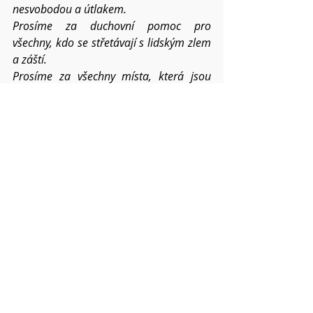
nesvobodou a útlakem.
Prosíme za duchovní pomoc pro 
všechny, kdo se střetávají s lidským zlem 
a záští.
Prosíme za všechny místa, která jsou 
ničena přírodními katastrofami...
Prosíme o požehnání pro všechna 
setkání člověka s člověkem – v církvi, 
v rodinách, mezi přáteli i vnějším 
světem.
Dej, Otče, ať lépe přijímáme dary 
Ducha 
svatého a moudrost v nás a mezi námi 
sílí v roce 2026.
Pokud víte o dalších konkrétních 
situacích a chcete,
abychom je společně nesli, napište mi o 
nich. 