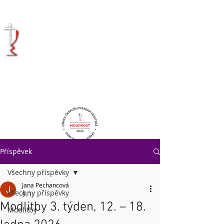
KRÁLOVÉHRADECKÁ
DIECÉZE
CÍRKVE
ČESKOSLOVENSKÉ
HUSITSKÉ
Příspěvek
Všechny příspěvky
Jana Pechancová
Všechny příspěvky
9. 1.
Modlitby 3. týden, 12. – 18.
Modlitby