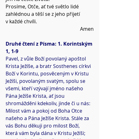
Prosíme, Otče, ať tvé světlo lidé 
zahlédnou a těší se z jeho přijetí 
v každé chvíli.
Amen
Druhé čtení z Písma: 1. Korintským 
1, 1-9
Pavel, z vůle Boží povolaný apoštol 
Krista Ježíše, a bratr Sosthenes církvi 
Boží v Korintu, posvěceným v Kristu 
Ježíši, povolaným svatým, spolu se 
všemi, kteří vzývají jméno našeho 
Pána Ježíše Krista, ať jsou 
shromážděni kdekoliv, jinde či u nás: 
Milost vám a pokoj od Boha Otce 
našeho a Pána Ježíše Krista. Stále za 
vás Bohu děkuji pro milost Boží, 
která vám byla dána v Kristu Ježíši; 