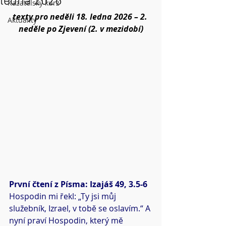
ledna 2026
Kazatelský kurz
texty pro neděli 18. ledna 2026 – 2. 
Aktuality
neděle po Zjevení (2. v mezidobí)
První čtení z Písma: Izajáš 49, 3.5-6
Hospodin mi řekl: „Ty jsi můj 
služebník, Izrael, v tobě se oslavím.“ A 
nyní praví Hospodin, který mě 