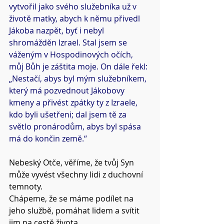
vytvořil jako svého služebníka už v 
životě matky, abych k němu přivedl 
Jákoba nazpět, byť i nebyl 
shromážděn Izrael. Stal jsem se 
váženým v Hospodinových očích, 
můj Bůh je záštita moje. On dále řekl: 
„Nestačí, abys byl mým služebníkem, 
který má pozvednout Jákobovy 
kmeny a přivést zpátky ty z Izraele, 
kdo byli ušetřeni; dal jsem tě za 
světlo pronárodům, abys byl spása 
má do končin země.“
Nebeský Otče, věříme, že tvůj Syn 
může vyvést všechny lidi z duchovní 
temnoty.
Chápeme, že se máme podílet na 
jeho službě, pomáhat lidem a svítit 
jim na cestě života.