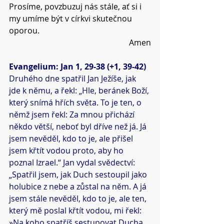
Prosíme, povzbuzuj nás stále, ať si i 
my umíme být v církvi skutečnou 
oporou.
Amen
Evangelium: Jan 1, 29-38 (+1, 39-42)
Druhého dne spatřil Jan Ježíše, jak 
jde k němu, a řekl: „Hle, beránek Boží, 
který snímá hřích světa. To je ten, o 
němž jsem řekl: Za mnou přichází 
někdo větší, neboť byl dříve než já. Já 
jsem nevěděl, kdo to je, ale přišel 
jsem křtít vodou proto, aby ho 
poznal Izrael.“ Jan vydal svědectví: 
„Spatřil jsem, jak Duch sestoupil jako 
holubice z nebe a zůstal na něm. A já 
jsem stále nevěděl, kdo to je, ale ten, 
který mě poslal křtít vodou, mi řekl: 
»Na koho spatříš sestupovat Ducha 