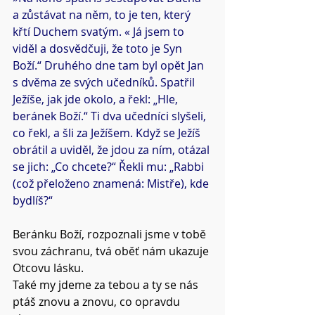
a zůstávat na něm, to je ten, který 
křtí Duchem svatým. « Já jsem to 
viděl a dosvědčuji, že toto je Syn 
Boží.“ Druhého dne tam byl opět Jan 
s dvěma ze svých učedníků. Spatřil 
Ježíše, jak jde okolo, a řekl: „Hle, 
beránek Boží.“ Ti dva učedníci slyšeli, 
co řekl, a šli za Ježíšem. Když se Ježíš 
obrátil a uviděl, že jdou za ním, otázal 
se jich: „Co chcete?“ Řekli mu: „Rabbi 
(což přeloženo znamená: Mistře), kde 
bydlíš?“
Beránku Boží, rozpoznali jsme v tobě 
svou záchranu, tvá oběť nám ukazuje 
Otcovu lásku.
Také my jdeme za tebou a ty se nás 
ptáš znovu a znovu, co opravdu 