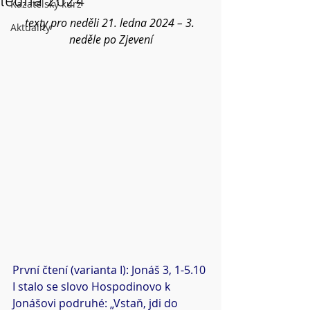
ledna 2024
Kazatelský kurz
texty pro neděli 21. ledna 2024 – 3. 
Aktuality
neděle po Zjevení
První čtení (varianta I): Jonáš 3, 1-5.10
I stalo se slovo Hospodinovo k 
Jonášovi podruhé: „Vstaň, jdi do 