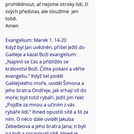
prohlédnout, ať nejsme otroky lidí, či 
svých představ, ale sloužíme  jen 
tobě.
Amen
Evangelium: Marek 1, 14-20
Když byl Jan uvězněn, přišel Ježíš do 
Galileje a kázal Boží evangelium: 
„Naplnil se čas a přiblížilo se 
království Boží. Čiňte pokání a věřte 
evangeliu.“ Když šel podél 
Galilejského moře, uviděl Šimona a 
jeho bratra Ondřeje, jak vrhají síť do 
moře; byli totiž rybáři. Ježíš jim řekl: 
„Pojďte za mnou a učiním z vás 
rybáře lidí.“ Ihned opustili sítě a šli za 
ním. O něco dále uviděl Jakuba 
Zebedeova a jeho bratra Jana; ti byli 
na lodi a spravovali sítě. Hned je 