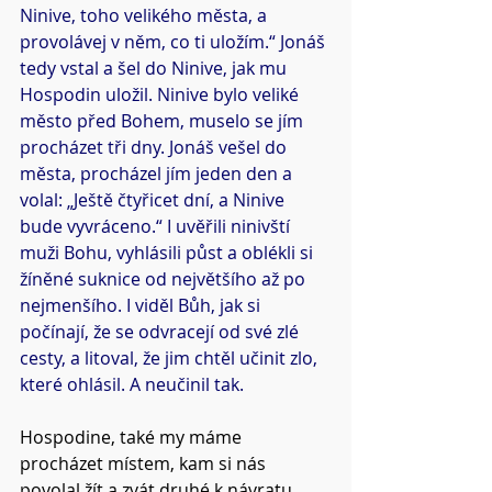
Ninive, toho velikého města, a 
provolávej v něm, co ti uložím.“ Jonáš 
tedy vstal a šel do Ninive, jak mu 
Hospodin uložil. Ninive bylo veliké 
město před Bohem, muselo se jím 
procházet tři dny. Jonáš vešel do 
města, procházel jím jeden den a 
volal: „Ještě čtyřicet dní, a Ninive 
bude vyvráceno.“ I uvěřili ninivští 
muži Bohu, vyhlásili půst a oblékli si 
žíněné suknice od největšího až po 
nejmenšího. I viděl Bůh, jak si 
počínají, že se odvracejí od své zlé 
cesty, a litoval, že jim chtěl učinit zlo, 
které ohlásil. A neučinil tak.
Hospodine, také my máme 
procházet místem, kam si nás 
povolal žít a zvát druhé k návratu 