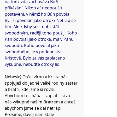
na tom, zda zachovává Boží 
přikázání. Nikdo ať neopouští 
postavení, v němž ho Bůh povolal. 
Byl jsi povolán jako otrok? Netrap se 
tím. Ale kdyby ses mohl stát 
svobodným, raději toho použij. Koho 
Pán povolal jako otroka, má v Pánu 
svobodu. Koho povolal jako 
svobodného, je v poddanství 
Kristově. Bylo za vás zaplaceno 
výkupné, nebuďte otroky lidí!
Nebeský Otče, vírou v Krista nás 
spojuješ do jedné velké rodiny sester 
a bratří, kde jsme si rovni.
Abychom to chápali, zaplatil jsi za 
nás výkupné naším Bratrem a chceš, 
abychom jsme se dál netrápili. 
Prosíme, dávej nám stále 