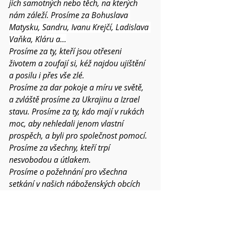
jich samotných nebo těch, na kterých 
nám záleží. Prosíme za
 Bohuslava 
Matysku, Sandru, Ivanu Krejčí, Ladislava 
Vaňka, Kláru a…
Prosíme za ty, kteří jsou otřeseni 
životem a zoufají si, kéž najdou ujištění 
a posilu i přes vše zlé.
Prosíme za dar pokoje a míru ve světě, 
a zvláště prosíme za Ukrajinu a Izrael 
stavu. Prosíme za ty, kdo mají v rukách 
moc, aby nehledali jenom vlastní 
prospěch, a byli pro společnost pomocí.
Prosíme za všechny, kteří trpí 
nesvobodou a útlakem.
Prosíme o požehnání pro všechna 
setkání v našich náboženských obcích 
v novém roce a prosíme i za všechna 
ekumenická setkání.
Dej, Otče, ať tomuto světu stále 