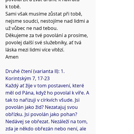
k tobě.
Sami však musíme zůstat při tobě, 
nejsme soudci, nestojíme nad lidmi a 
už vůbec ne nad tebou.
Děkujeme za tvé povolání a prosíme, 
povolej další své služebníky, ať tvá 
láska mezi lidmi více vítězí.
Amen
Druhé čtení (varianta II): 1. 
Korintským 7, 17-23
Každý ať žije v tom postavení, které 
měl od Pána, když ho povolal k víře. A 
tak to nařizuji v církvích všude. Jsi 
povolán jako žid? Nezatajuj svou 
obřízku. Jsi povolán jako pohan? 
Nedávej se obřezat. Nezáleží na tom, 
zda je někdo obřezán nebo není, ale 