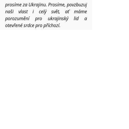
prosíme za Ukrajinu. Prosíme, povzbuzuj 
naši vlast i celý svět, ať máme 
porozumění pro ukrajinský lid a 
otevřené srdce pro příchozí. 
Prosíme za ty, kdo mají v rukách moc, 
aby nehledali jenom vlastní prospěch a 
usilovali o spravedlivý mír.
Prosíme o požehnání pro čas dovolených 
a prázdninových cest, ať nabereme sil. 
Prosíme o vedení a ochranu pro  dětský 
tábor NO Červený Kostelec a Trutnov.
Kéž tomuto světu stále přinášíme ovoce  
Ducha a Kristův pokoj sílí všemu 
navzdory i v roce 2022.
Pokud víte o dalších konkrétních 
situacích a chcete,
abychom je společně nesli, napište mi o 
nich.  Váš Pavel