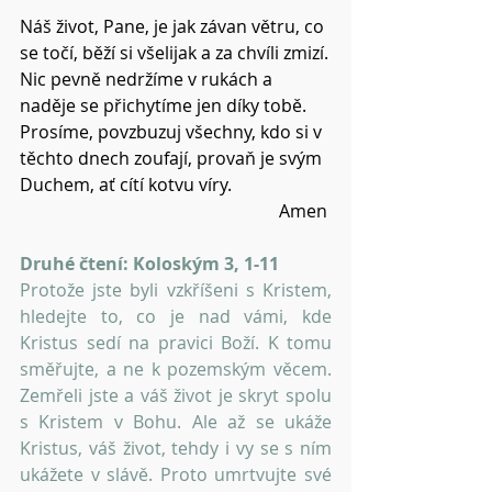
Náš život, Pane, je jak závan větru, co 
se točí, běží si všelijak a za chvíli zmizí.
Nic pevně nedržíme v rukách a 
naděje se přichytíme jen díky tobě.
Prosíme, povzbuzuj všechny, kdo si v 
těchto dnech zoufají, provaň je svým 
Duchem, ať cítí kotvu víry.
Amen 
Druhé čtení: Koloským 3, 1-11
Protože jste byli vzkříšeni s Kristem, 
hledejte to, co je nad vámi, kde 
Kristus sedí na pravici Boží. K tomu 
směřujte, a ne k pozemským věcem. 
Zemřeli jste a váš život je skryt spolu 
s Kristem v Bohu. Ale až se ukáže 
Kristus, váš život, tehdy i vy se s ním 
ukážete v slávě. Proto umrtvujte své 