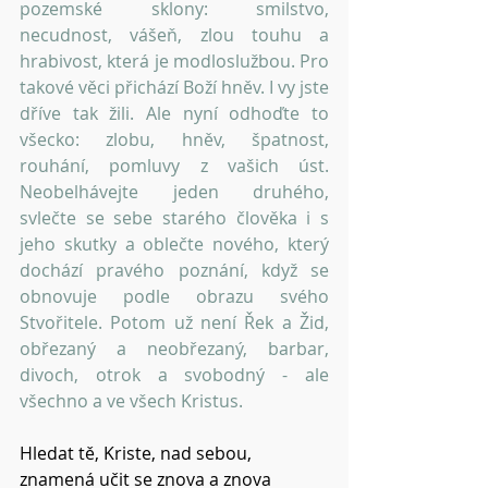
pozemské sklony: smilstvo, 
necudnost, vášeň, zlou touhu a 
hrabivost, která je modloslužbou. Pro 
takové věci přichází Boží hněv. I vy jste 
dříve tak žili. Ale nyní odhoďte to 
všecko: zlobu, hněv, špatnost, 
rouhání, pomluvy z vašich úst. 
Neobelhávejte jeden druhého, 
svlečte se sebe starého člověka i s 
jeho skutky a oblečte nového, který 
dochází pravého poznání, když se 
obnovuje podle obrazu svého 
Stvořitele. Potom už není Řek a Žid, 
obřezaný a neobřezaný, barbar, 
divoch, otrok a svobodný - ale 
všechno a ve všech Kristus. 
Hledat tě, Kriste, nad sebou, 
znamená učit se znova a znova 