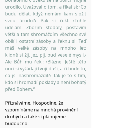
urodilo. Uvažoval o tom, a říkal si: ›Co 
budu dělat, když nemám kam složit 
svou úrodu?‹ Pak si řekl: ›Tohle 
udělám: Zbořím stodoly, postavím 
větší a tam shromáždím všechno své 
obilí i ostatní zásoby a řeknu si: Teď 
máš velké zásoby na mnoho let; 
klidně si žij, jez, pij, buď veselé mysli.‹ 
Ale Bůh mu řekl: ›Blázne! Ještě této 
noci si vyžádají tvoji duši, a čí bude to, 
co jsi nashromáždil?‹ Tak je to s tím, 
kdo si hromadí poklady a není bohatý 
před Bohem.“
Přiznáváme, Hospodine, že 
vzpomínáme na mnohá provinění 
druhých a také si plánujeme 
budoucno.