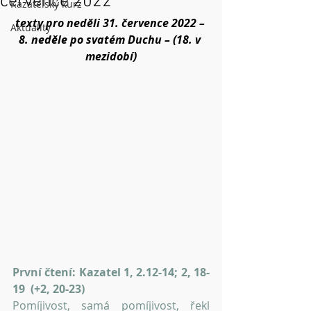
července 2022
Kazatelský kurz
texty pro neděli 31. července 2022 – 
Aktuality
8. neděle po svatém Duchu – (18. v 
mezidobí)
První čtení: Kazatel 1, 2.12-14; 2, 18-
19  (+2, 20-23)
Pomíjivost, samá pomíjivost, řekl 