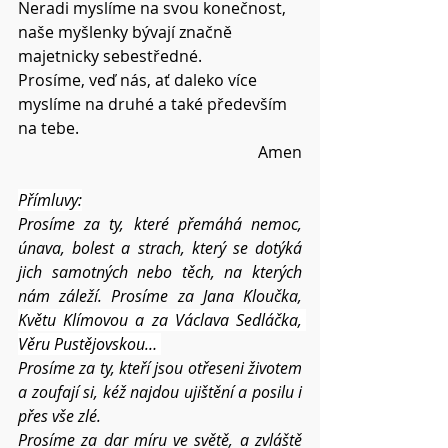
Neradi myslíme na svou konečnost, 
naše myšlenky bývají značně 
majetnicky sebestředné.
Prosíme, veď nás, ať daleko více 
myslíme na druhé a také především 
na tebe.
Amen
Přímluvy:
Prosíme za ty, které přemáhá nemoc, 
únava, bolest a strach, který se dotýká 
jich samotných nebo těch, na kterých 
nám záleží. Prosíme za Jana Kloučka, 
Květu Klímovou a za Václava Sedláčka, 
Věru Pustějovskou… 
Prosíme za ty, kteří jsou otřeseni životem 
a zoufají si, kéž najdou ujištění a posilu i 
přes vše zlé.
Prosíme za dar míru ve světě, a zvláště 