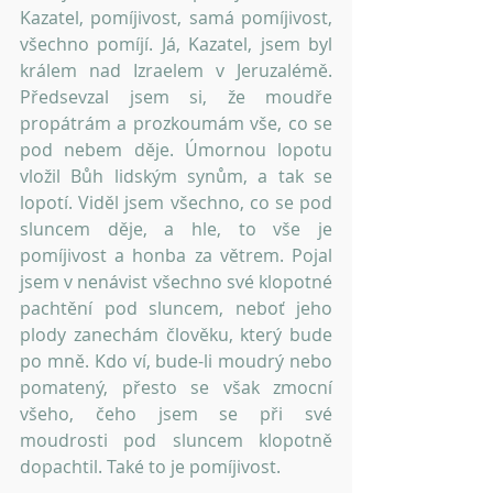
Kazatel, pomíjivost, samá pomíjivost, 
všechno pomíjí. Já, Kazatel, jsem byl 
králem nad Izraelem v Jeruzalémě. 
Předsevzal jsem si, že moudře 
propátrám a prozkoumám vše, co se 
pod nebem děje. Úmornou lopotu 
vložil Bůh lidským synům, a tak se 
lopotí. Viděl jsem všechno, co se pod 
sluncem děje, a hle, to vše je 
pomíjivost a honba za větrem. Pojal 
jsem v nenávist všechno své klopotné 
pachtění pod sluncem, neboť jeho 
plody zanechám člověku, který bude 
po mně. Kdo ví, bude-li moudrý nebo 
pomatený, přesto se však zmocní 
všeho, čeho jsem se při své 
moudrosti pod sluncem klopotně 
dopachtil. Také to je pomíjivost.