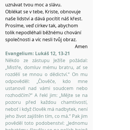
uznávat tvou moc a slávu.
Oblékat se v tebe, Kriste, obnovuje 
naše lidství a dává pocítit náš křest.
Prosíme, veď církev tak, abychom 
tolik nepodléhali běžnému chování 
společnosti a víc nesli tvůj obraz.
Amen
Evangelium: Lukáš 12, 13-21
Někdo ze zástupu Ježíše požádal: 
„Mistře, domluv mému bratru, ať se 
rozdělí se mnou o dědictví.“ On mu 
odpověděl: „Člověče, kdo mne 
ustanovil nad vámi soudcem nebo 
rozhodčím?“ A řekl jim: „Mějte se na 
pozoru před každou chamtivostí, 
neboť i když člověk má nadbytek, není 
jeho život zajištěn tím, co má.“ Pak jim 
pověděl toto podobenství: „Jednomu 
bohatému člověku se na polích hojně 