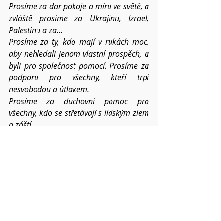
Prosíme za dar pokoje a míru ve světě, a 
zvláště prosíme za Ukrajinu, Izrael, 
Palestinu a za…
Prosíme za ty, kdo mají v rukách moc, 
aby nehledali jenom vlastní prospěch, a 
byli pro společnost pomocí. Prosíme za 
podporu pro všechny, kteří trpí 
nesvobodou a útlakem.
Prosíme za duchovní pomoc pro 
všechny, kdo se střetávají s lidským zlem 
a záští.
Prosíme o požehnání pro všechna 
setkání člověka s člověkem – v církvi, 
v rodinách, mezi přáteli i vnějším 
světem.
Prosíme o ochranu na našich letních 
cestách a prosíme o požehnání pro 
všechna setkání a zvláště prosíme za 
letní tábor dětí NO Červený Kostelec a 