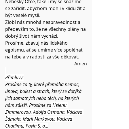
Nebeský Otče, také i my se snažíme 
se zařídit, abychom mohli v klidu žít a 
být veselé mysli.
Zlobí nás mnohá nespravedlnost a 
především to, že ne všechny plány na 
dobrý život nám vychází.
Prosíme, zbavuj nás lidského 
egoismu, ať se umíme více spoléhat 
na tebe a v radosti za vše děkovat.
Amen
Přímluvy:
Prosíme za ty, které přemáhá nemoc, 
únava, bolest a strach, který se dotýká 
jich samotných nebo těch, na kterých 
nám záleží. Prosíme za
 Helenu 
Zimmerovou, 
Adolfa Osmana, Václava 
Šámala, Marii Markovou, Václava 
Chadimu, Pavla S. 
a...