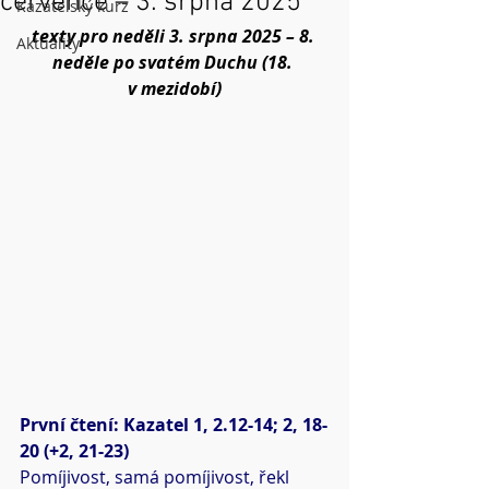
července – 3. srpna 2025
Kazatelský kurz
texty pro neděli 3. srpna 2025 – 8. 
Aktuality
neděle po svatém Duchu (18. 
v mezidobí)
První čtení: Kazatel 1, 2.12-14; 2, 18-
20 (+2, 21-23)
Pomíjivost, samá pomíjivost, řekl 