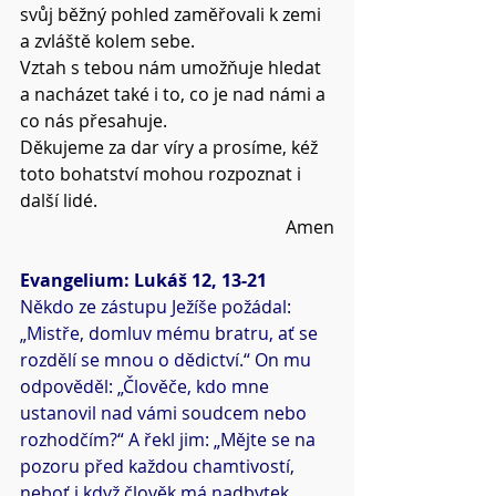
svůj běžný pohled zaměřovali k zemi 
a zvláště kolem sebe.
Vztah s tebou nám umožňuje hledat 
a nacházet také i to, co je nad námi a 
co nás přesahuje.
Děkujeme za dar víry a prosíme, kéž 
toto bohatství mohou rozpoznat i 
další lidé.
Amen
Evangelium: Lukáš 12, 13-21
Někdo ze zástupu Ježíše požádal: 
„Mistře, domluv mému bratru, ať se 
rozdělí se mnou o dědictví.“ On mu 
odpověděl: „Člověče, kdo mne 
ustanovil nad vámi soudcem nebo 
rozhodčím?“ A řekl jim: „Mějte se na 
pozoru před každou chamtivostí, 
neboť i když člověk má nadbytek, 