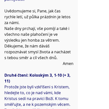
Uvědomujeme si, Pane, jak čas 
rychle letí, už půlka prázdnin je letos 
za námi.
Naše dny prchají, vše pomíjí a také i 
všechno naše plahočení je ve 
výsledku jen honba za větrem.
Děkujeme, že nám dáváš 
rozpoznávat smysl života a nacházet 
s tebou směr a cíl všech dnů.
Amen
Druhé čtení: Koloským 3, 1-10 (+ 3, 
11)
Protože jste byli vzkříšeni s Kristem, 
hledejte to, co je nad vámi, kde 
Kristus sedí na pravici Boží. K tomu 
směřujte, a ne k pozemským věcem. 