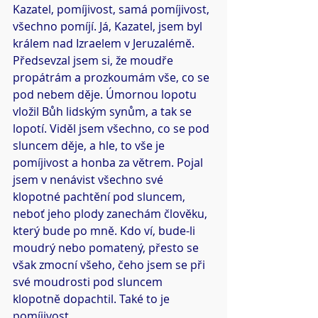
Kazatel, pomíjivost, samá pomíjivost, 
všechno pomíjí. Já, Kazatel, jsem byl 
králem nad Izraelem v Jeruzalémě. 
Předsevzal jsem si, že moudře 
propátrám a prozkoumám vše, co se 
pod nebem děje. Úmornou lopotu 
vložil Bůh lidským synům, a tak se 
lopotí. Viděl jsem všechno, co se pod 
sluncem děje, a hle, to vše je 
pomíjivost a honba za větrem. Pojal 
jsem v nenávist všechno své 
klopotné pachtění pod sluncem, 
neboť jeho plody zanechám člověku, 
který bude po mně. Kdo ví, bude-li 
moudrý nebo pomatený, přesto se 
však zmocní všeho, čeho jsem se při 
své moudrosti pod sluncem 
klopotně dopachtil. Také to je 
pomíjivost.