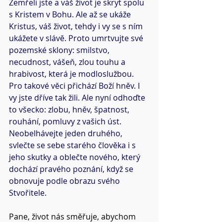
Zemřeli jste a váš život je skryt spolu 
s Kristem v Bohu. Ale až se ukáže 
Kristus, váš život, tehdy i vy se s ním 
ukážete v slávě. Proto umrtvujte své 
pozemské sklony: smilstvo, 
necudnost, vášeň, zlou touhu a 
hrabivost, která je modloslužbou. 
Pro takové věci přichází Boží hněv. I 
vy jste dříve tak žili. Ale nyní odhoďte 
to všecko: zlobu, hněv, špatnost, 
rouhání, pomluvy z vašich úst. 
Neobelhávejte jeden druhého, 
svlečte se sebe starého člověka i s 
jeho skutky a oblečte nového, který 
dochází pravého poznání, když se 
obnovuje podle obrazu svého 
Stvořitele.
Pane, život nás směřuje, abychom 