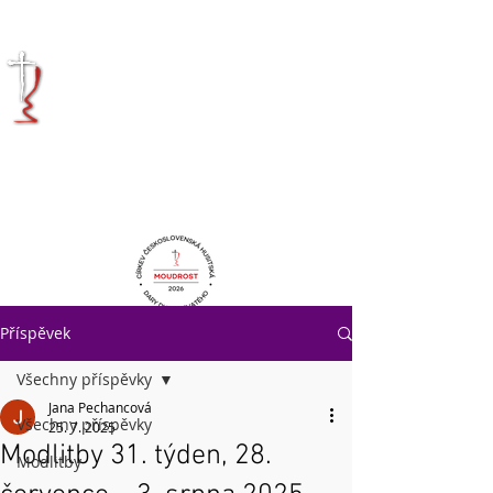
KRÁLOVÉHRADECKÁ
DIECÉZE
CÍRKVE
ČESKOSLOVENSKÉ
HUSITSKÉ
Příspěvek
Všechny příspěvky
Jana Pechancová
Všechny příspěvky
25. 7. 2025
Modlitby 31. týden, 28.
Modlitby