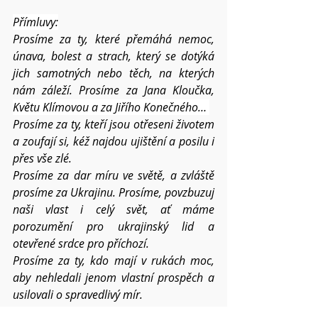
Přímluvy:
Prosíme za ty, které přemáhá nemoc, 
únava, bolest a strach, který se dotýká 
jich samotných nebo těch, na kterých 
nám záleží. Prosíme za Jana Kloučka, 
Květu Klímovou a za Jiřího Konečného… 
Prosíme za ty, kteří jsou otřeseni životem 
a zoufají si, kéž najdou ujištění a posilu i 
přes vše zlé.
Prosíme za dar míru ve světě, a zvláště 
prosíme za Ukrajinu. Prosíme, povzbuzuj 
naši vlast i celý svět, ať máme 
porozumění pro ukrajinský lid a 
otevřené srdce pro příchozí. 
Prosíme za ty, kdo mají v rukách moc, 
aby nehledali jenom vlastní prospěch a 
usilovali o spravedlivý mír.
Prosíme o požehnání pro čas dovolených 