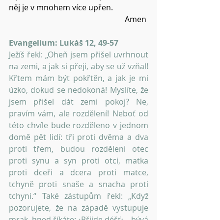
něj je v mnohem více upřen.
Amen 
Evangelium: Lukáš 12, 49-57
Ježíš řekl: „Oheň jsem přišel uvrhnout 
na zemi, a jak si přeji, aby se už vzňal! 
Křtem mám být pokřtěn, a jak je mi 
úzko, dokud se nedokoná! Myslíte, že 
jsem přišel dát zemi pokoj? Ne, 
pravím vám, ale rozdělení! Neboť od 
této chvíle bude rozděleno v jednom 
domě pět lidí: tři proti dvěma a dva 
proti třem, budou rozděleni otec 
proti synu a syn proti otci, matka 
proti dceři a dcera proti matce, 
tchyně proti snaše a snacha proti 
tchyni.“ Také zástupům řekl: „Když 
pozorujete, že na západě vystupuje 
mrak, hned říkáte: ›Přijde déšť‹ – bývá 