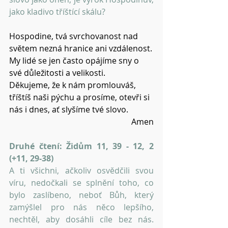
jako kladivo tříštící skálu?
Hospodine, tvá svrchovanost nad 
světem nezná hranice ani vzdálenost.
My lidé se jen často opájíme sny o 
své důležitosti a velikosti.
Děkujeme, že k nám promlouváš, 
tříštíš naši pýchu a prosíme, otevři si 
nás i dnes, ať slyšíme tvé slovo.
Amen
Druhé čtení: Židům 11, 39 - 12, 2 
(+11, 29-38)
A ti všichni, ačkoliv osvědčili svou 
víru, nedočkali se splnění toho, co 
bylo zaslíbeno, neboť Bůh, který 
zamýšlel pro nás něco lepšího, 
nechtěl, aby dosáhli cíle bez nás. 