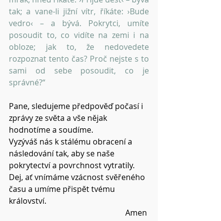
tak; a vane-li jižní vítr, říkáte: ›Bude 
vedro‹ – a bývá. Pokrytci, umíte 
posoudit to, co vidíte na zemi i na 
obloze; jak to, že nedovedete 
rozpoznat tento čas? Proč nejste s to 
sami od sebe posoudit, co je 
správné?“
Pane, sledujeme předpověď počasí i 
zprávy ze světa a vše nějak 
hodnotíme a soudíme.
Vyzýváš nás k stálému obracení a 
následování tak, aby se naše 
pokrytectví a povrchnost vytratily.
Dej, ať vnímáme vzácnost svěřeného 
času a umíme přispět tvému 
království.
Amen 