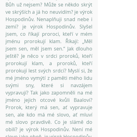
Bůh už nejsem? Může se někdo skrýt 
ve skrýších a já ho neuvidím? je výrok 
Hospodinův. Nenaplňuji snad nebe i 
zemi? je výrok Hospodinův. Slyšel 
jsem, co říkají proroci, kteří v mém 
jménu prorokují klam. Říkají: „Měl 
jsem sen, měl jsem sen.“ Jak dlouho 
ještě? Je něco v srdci proroků, kteří 
prorokují klam, a proroků, kteří 
prorokují lest svých srdcí? Myslí si, že 
mé jméno vymýtí z paměti mého lidu 
svými sny, které si navzájem 
vypravují? Tak jako zapomněli na mé 
jméno jejich otcové kvůli Baalovi? 
Prorok, který má sen, ať vypravuje 
sen, ale kdo má mé slovo, ať mluví 
mé slovo pravdivě. Co je slámě do 
obilí? je výrok Hospodinův. Není mé 
slovo jako oheň, je výrok Hospodinův, 