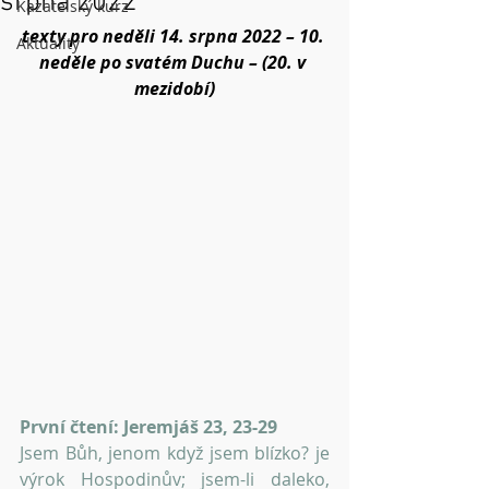
srpna 2022
Kazatelský kurz
texty pro neděli 14. srpna 2022 – 10. 
Aktuality
neděle po svatém Duchu – (20. v 
mezidobí)
První čtení: Jeremjáš 23, 23-29
Jsem Bůh, jenom když jsem blízko? je 
výrok Hospodinův; jsem-li daleko, 