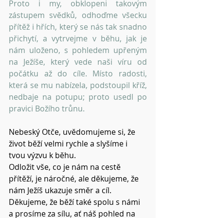
Proto i my, obklopeni takovým 
zástupem svědků, odhoďme všecku 
přítěž i hřích, který se nás tak snadno 
přichytí, a vytrvejme v běhu, jak je 
nám uloženo, s pohledem upřeným 
na Ježíše, který vede naši víru od 
počátku až do cíle. Místo radosti, 
která se mu nabízela, podstoupil kříž, 
nedbaje na potupu; proto usedl po 
pravici Božího trůnu.
Nebeský Otče, uvědomujeme si, že 
život běží velmi rychle a slyšíme i 
tvou výzvu k běhu.
Odložit vše, co je nám na cestě 
přítěží, je náročné, ale děkujeme, že 
nám Ježíš ukazuje směr a cíl.
Děkujeme, že běží také spolu s námi 
a prosíme za sílu, ať náš pohled na 