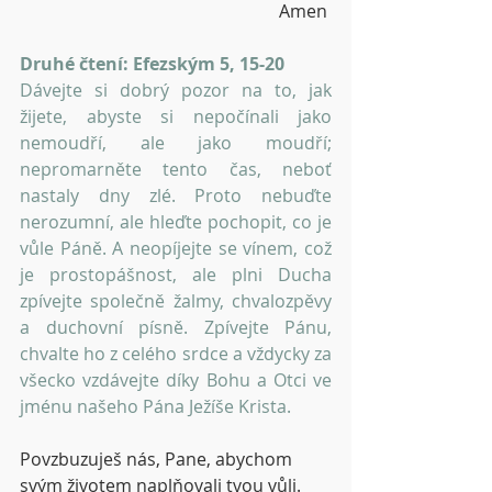
Amen 
Druhé čtení: Efezským 5, 15-20 
Dávejte si dobrý pozor na to, jak 
žijete, abyste si nepočínali jako 
nemoudří, ale jako moudří; 
nepromarněte tento čas, neboť 
nastaly dny zlé. Proto nebuďte 
nerozumní, ale hleďte pochopit, co je 
vůle Páně. A neopíjejte se vínem, což 
je prostopášnost, ale plni Ducha 
zpívejte společně žalmy, chvalozpěvy 
a duchovní písně. Zpívejte Pánu, 
chvalte ho z celého srdce a vždycky za 
všecko vzdávejte díky Bohu a Otci ve 
jménu našeho Pána Ježíše Krista. 
Povzbuzuješ nás, Pane, abychom 
svým životem naplňovali tvou vůli.