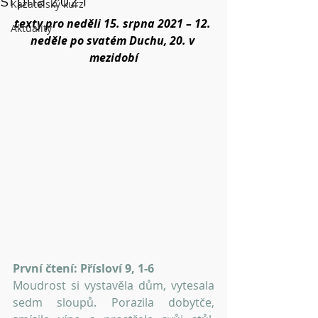
srpna 2021
Kazatelský kurz
texty pro neděli 15. srpna 2021 – 12. 
Aktuality
neděle po svatém Duchu, 20. v 
mezidobí
První čtení: Přísloví 9, 1-6 
Moudrost si vystavěla dům, vytesala 
sedm sloupů. Porazila dobytče, 