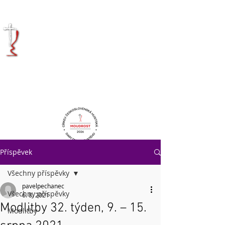
KRÁLOVÉHRADECKÁ
DIECÉZE
CÍRKVE
ČESKOSLOVENSKÉ
HUSITSKÉ
Příspěvek
Všechny příspěvky
pavelpechanec
Všechny příspěvky
6. 8. 2021
Modlitby 32. týden, 9. – 15.
Modlitby