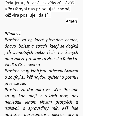
Děkujeme, že v nás navěky zůstáváš 
a že už nyní nás připojuješ k sobě, 
kéž víra posiluje i další...
Amen 
Přímluvy:
Prosíme za ty, které přemáhá nemoc, 
únava, bolest a strach, který se dotýká 
jich samotných nebo těch, na kterých 
nám záleží, prosíme za Honzíka Kubíčka, 
Vlaďku Galetovou a … 
Prosíme za ty, kteří jsou otřeseni životem 
a zoufají si, kéž najdou ujištění a posilu i 
přes vše zlé.
Prosíme za dar míru ve světě. Prosíme 
za ty, kdo mají v rukách moc, aby 
nehledali jenom vlastní prospěch a 
usilovali o spravedlivý mír. Kéž lidé 
nacházejí porozumění i ujištění víry a 