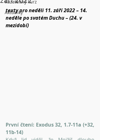
září 2022
Kazatelský kurz
texty pro neděli 11. září 2022 – 14. 
Aktuality
neděle po svatém Duchu – (24. v 
mezidobí)
První čtení: Exodus 32, 1.7-11a (+32, 
11b-14)
Když lid viděl, že Mojžíš dlouho 