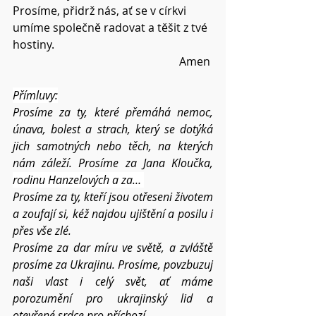
Prosíme, přidrž nás, ať se v církvi 
umíme společně radovat a těšit z tvé 
hostiny.
Amen 
Přímluvy:
Prosíme za ty, které přemáhá nemoc, 
únava, bolest a strach, který se dotýká 
jich samotných nebo těch, na kterých 
nám záleží. Prosíme za Jana Kloučka, 
rodinu Hanzelových a za… 
Prosíme za ty, kteří jsou otřeseni životem 
a zoufají si, kéž najdou ujištění a posilu i 
přes vše zlé.
Prosíme za dar míru ve světě, a zvláště 
prosíme za Ukrajinu. Prosíme, povzbuzuj 
naši vlast i celý svět, ať máme 
porozumění pro ukrajinský lid a 
otevřené srdce pro příchozí. 