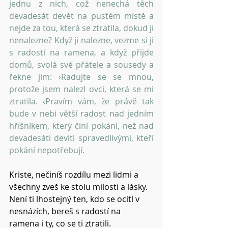
jednu z nich, což nenechá těch 
devadesát devět na pustém místě a 
nejde za tou, která se ztratila, dokud ji 
nenalezne? Když ji nalezne, vezme si ji 
s radostí na ramena, a když přijde 
domů, svolá své přátele a sousedy a 
řekne jim: ›Radujte se se mnou, 
protože jsem nalezl ovci, která se mi 
ztratila. ‹Pravím vám, že právě tak 
bude v nebi větší radost nad jedním 
hříšníkem, který činí pokání, než nad 
devadesáti devíti spravedlivými, kteří 
pokání nepotřebují. 
Kriste, nečiníš rozdílu mezi lidmi a 
všechny zveš ke stolu milosti a lásky.
Není ti lhostejný ten, kdo se ocitl v 
nesnázích, bereš s radostí na 
ramena i ty, co se ti ztratili.