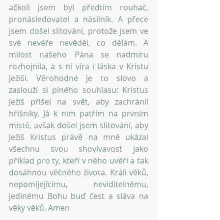
ačkoli jsem byl předtím rouhač, 
pronásledovatel a násilník. A přece 
jsem došel slitování, protože jsem ve 
své nevěře nevěděl, co dělám. A 
milost našeho Pána se nadmíru 
rozhojnila, a s ní víra i láska v Kristu 
Ježíši. Věrohodné je to slovo a 
zaslouží si plného souhlasu: Kristus 
Ježíš přišel na svět, aby zachránil 
hříšníky. Já k nim patřím na prvním 
místě, avšak došel jsem slitování, aby 
Ježíš Kristus právě na mně ukázal 
všechnu svou shovívavost jako 
příklad pro ty, kteří v něho uvěří a tak 
dosáhnou věčného života. Králi věků, 
nepomíjejícímu, neviditelnému, 
jedinému Bohu buď čest a sláva na 
věky věků. Amen