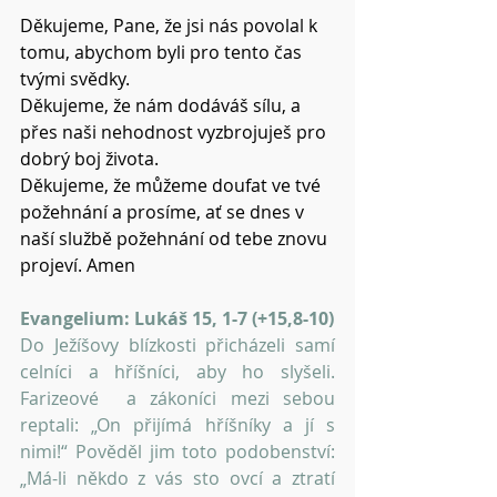
Děkujeme, Pane, že jsi nás povolal k 
tomu, abychom byli pro tento čas 
tvými svědky.
Děkujeme, že nám dodáváš sílu, a 
přes naši nehodnost vyzbrojuješ pro 
dobrý boj života.
Děkujeme, že můžeme doufat ve tvé 
požehnání a prosíme, ať se dnes v 
naší službě požehnání od tebe znovu 
projeví. Amen
Evangelium: Lukáš 15, 1-7 (+15,8-10)
Do Ježíšovy blízkosti přicházeli samí 
celníci a hříšníci, aby ho slyšeli. 
Farizeové  a zákoníci mezi sebou 
reptali: „On přijímá hříšníky a jí s 
nimi!“ Pověděl jim toto podobenství: 
„Má-li někdo z vás sto ovcí a ztratí 