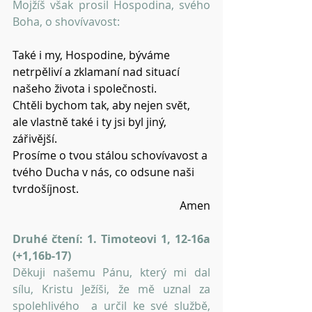
Mojžíš však prosil Hospodina, svého 
Boha, o shovívavost: 
Také i my, Hospodine, býváme 
netrpěliví a zklamaní nad situací 
našeho života i společnosti.
Chtěli bychom tak, aby nejen svět, 
ale vlastně také i ty jsi byl jiný, 
zářivější.
Prosíme o tvou stálou schovívavost a 
tvého Ducha v nás, co odsune naši 
tvrdošíjnost.
Amen
Druhé čtení: 1. Timoteovi 1, 12-16a 
(+1,16b-17)
Děkuji našemu Pánu, který mi dal 
sílu, Kristu Ježíši, že mě uznal za 
spolehlivého  a určil ke své službě, 