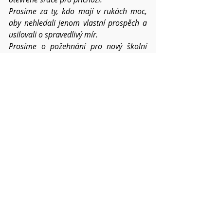
Prosíme za ty, kdo mají v rukách moc, 
aby nehledali jenom vlastní prospěch a 
usilovali o spravedlivý mír.
Prosíme o požehnání pro nový školní 
rok, prosíme za žáky, studenty a všechny 
učitele. 
Prosíme o požehnání pro synodu 
duchovních CČSH v Hradci Králové a 
všechny zářijové aktivity v náboženských 
obcích. 
Kéž tomuto světu stále přinášíme ovoce  
Ducha a Kristův pokoj sílí všemu 
navzdory i v roce 2022.
Pokud víte o dalších konkrétních 
situacích a chcete,
abychom je společně nesli, napište mi o 
nich.  