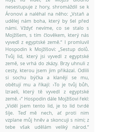
nesestupuje z hory, shromáždil se k 
Áronovi a naléhal na něho: „Vstaň a 
udělej nám boha, který by šel před 
námi. Vždyť nevíme, co se stalo s 
Mojžíšem, s tím člověkem, který nás 
vyvedl z egyptské země.“ I promluvil 
Hospodin k Mojžíšovi: „Sestup dolů. 
Tvůj lid, který jsi vyvedl z egyptské 
země, se vrhá do zkázy. Brzy uhnuli z 
cesty, kterou jsem jim přikázal. Odlili 
si sochu býčka a klanějí se mu, 
obětují mu a říkají: ›To je tvůj bůh, 
Izraeli, který tě vyvedl z egyptské 
země. ‹“ Hospodin dále Mojžíšovi řekl: 
„Viděl jsem tento lid, je to lid tvrdé 
šíje. Teď mě nech, ať proti nim 
vzplane můj hněv a skoncuji s nimi; z 
tebe však udělám veliký národ.“ 