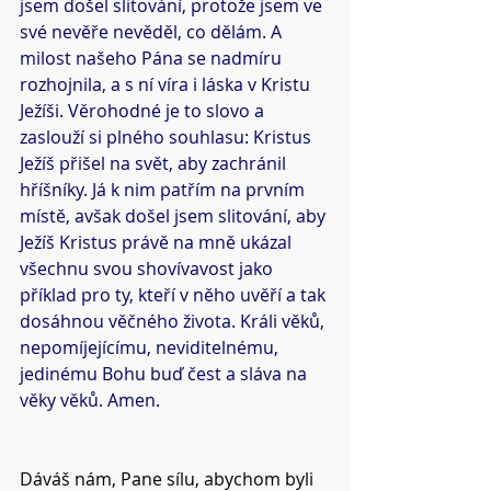
jsem došel slitování, protože jsem ve 
své nevěře nevěděl, co dělám. A 
milost našeho Pána se nadmíru 
rozhojnila, a s ní víra i láska v Kristu 
Ježíši. Věrohodné je to slovo a 
zaslouží si plného souhlasu: Kristus 
Ježíš přišel na svět, aby zachránil 
hříšníky. Já k nim patřím na prvním 
místě, avšak došel jsem slitování, aby 
Ježíš Kristus právě na mně ukázal 
všechnu svou shovívavost jako 
příklad pro ty, kteří v něho uvěří a tak 
dosáhnou věčného života. Králi věků, 
nepomíjejícímu, neviditelnému, 
jedinému Bohu buď čest a sláva na 
věky věků. Amen.
Dáváš nám, Pane sílu, abychom byli 