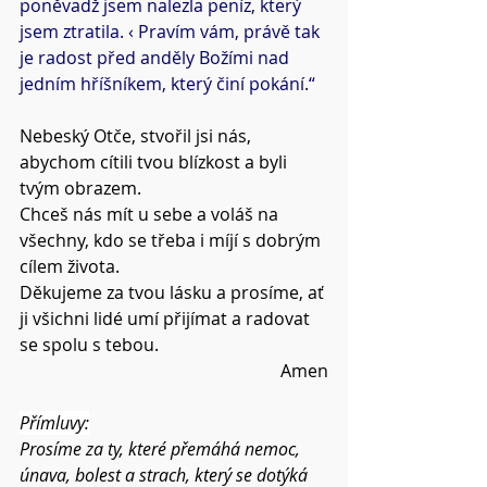
poněvadž jsem nalezla peníz, který 
jsem ztratila. ‹ Pravím vám, právě tak 
je radost před anděly Božími nad 
jedním hříšníkem, který činí pokání.“
Nebeský Otče, stvořil jsi nás, 
abychom cítili tvou blízkost a byli 
tvým obrazem.
Chceš nás mít u sebe a voláš na 
všechny, kdo se třeba i míjí s dobrým 
cílem života.
Děkujeme za tvou lásku a prosíme, ať 
ji všichni lidé umí přijímat a radovat 
se spolu s tebou.
Amen
Přímluvy:
Prosíme za ty, které přemáhá nemoc, 
únava, bolest a strach, který se dotýká 