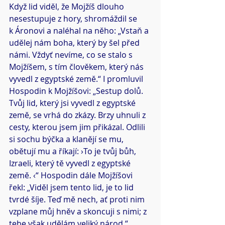
Když lid viděl, že Mojžíš dlouho 
nesestupuje z hory, shromáždil se 
k Áronovi a naléhal na něho: „Vstaň a 
udělej nám boha, který by šel před 
námi. Vždyť nevíme, co se stalo s 
Mojžíšem, s tím člověkem, který nás 
vyvedl z egyptské země.“ I promluvil 
Hospodin k Mojžíšovi: „Sestup dolů. 
Tvůj lid, který jsi vyvedl z egyptské 
země, se vrhá do zkázy. Brzy uhnuli z 
cesty, kterou jsem jim přikázal. Odlili 
si sochu býčka a klanějí se mu, 
obětují mu a říkají: ›To je tvůj bůh, 
Izraeli, který tě vyvedl z egyptské 
země. ‹“ Hospodin dále Mojžíšovi 
řekl: „Viděl jsem tento lid, je to lid 
tvrdé šíje. Teď mě nech, ať proti nim 
vzplane můj hněv a skoncuji s nimi; z 
tebe však udělám veliký národ.“