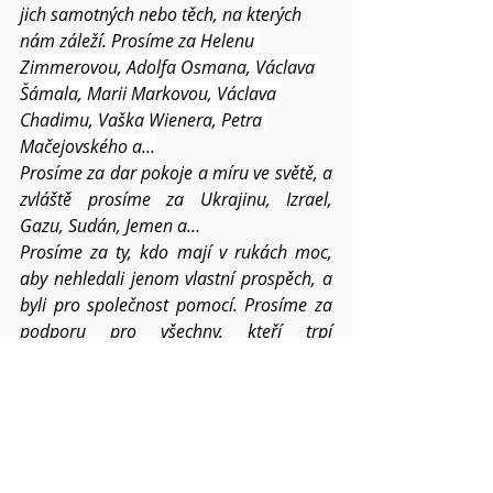
jich samotných nebo těch, na kterých 
nám záleží. Prosíme za
 Helenu 
Zimmerovou, 
Adolfa Osmana, Václava 
Šámala, Marii Markovou, Václava 
Chadimu, Vaška Wienera, Petra 
Mačejovského 
a...
Prosíme za dar pokoje a míru ve světě, a 
zvláště prosíme za Ukrajinu, Izrael, 
Gazu, Sudán, Jemen a…
Prosíme za ty, kdo mají v rukách moc, 
aby nehledali jenom vlastní prospěch, a 
byli pro společnost pomocí. Prosíme za 
podporu pro všechny, kteří trpí 
nesvobodou a útlakem.
Prosíme za duchovní pomoc pro 
všechny, kdo se střetávají s lidským zlem 
a záští.
Prosíme o požehnání pro všechna 
setkání člověka s člověkem – v církvi, 