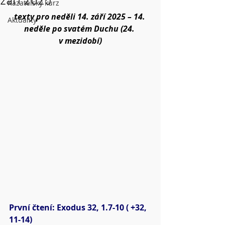
září 2025
Kazatelský kurz
texty pro neděli 14. září 2025 – 14. 
Aktuality
neděle po svatém Duchu (24. 
v mezidobí)
První čtení: Exodus 32, 1.7-10 ( +32, 
11-14)