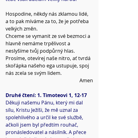
Hospodine, někdy nás zklamou lidé, 
a to pak míváme za to, že je potřeba 
velkých změn.
Chceme se vymanit ze své bezmoci a 
hlavně nemáme trpělivost a 
neslyšíme tvůj podpůrný hlas.
Prosíme, otevírej naše nitro, ať tvrdá 
skořápka našeho ega ustupuje, spoj 
nás zcela se svým lidem.
Amen
Druhé čtení: 1. Timoteovi 1, 12-17
Děkuji našemu Pánu, který mi dal 
sílu, Kristu Ježíši, že mě uznal za 
spolehlivého a určil ke své službě, 
ačkoli jsem byl předtím rouhač, 
pronásledovatel a násilník. A přece 