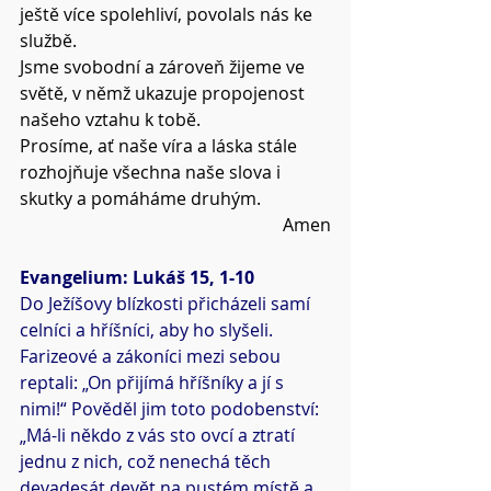
ještě více spolehliví, povolals nás ke 
službě.
Jsme svobodní a zároveň žijeme ve 
světě, v němž ukazuje propojenost 
našeho vztahu k tobě.
Prosíme, ať naše víra a láska stále 
rozhojňuje všechna naše slova i 
skutky a pomáháme druhým.
Amen
Evangelium: Lukáš 15, 1-10
Do Ježíšovy blízkosti přicházeli samí 
celníci a hříšníci, aby ho slyšeli. 
Farizeové a zákoníci mezi sebou 
reptali: „On přijímá hříšníky a jí s 
nimi!“ Pověděl jim toto podobenství: 
„Má-li někdo z vás sto ovcí a ztratí 
jednu z nich, což nenechá těch 
devadesát devět na pustém místě a 