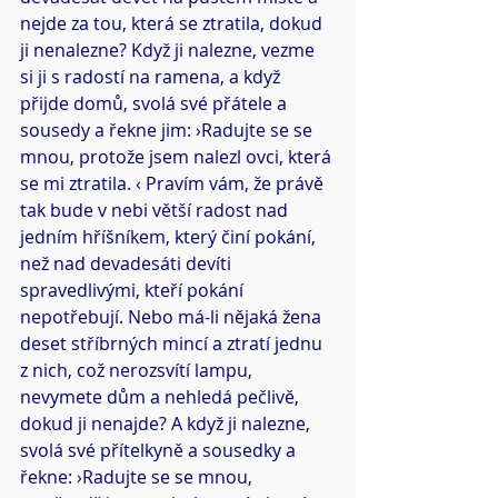
nejde za tou, která se ztratila, dokud 
ji nenalezne? Když ji nalezne, vezme 
si ji s radostí na ramena, a když 
přijde domů, svolá své přátele a 
sousedy a řekne jim: ›Radujte se se 
mnou, protože jsem nalezl ovci, která 
se mi ztratila. ‹ Pravím vám, že právě 
tak bude v nebi větší radost nad 
jedním hříšníkem, který činí pokání, 
než nad devadesáti devíti 
spravedlivými, kteří pokání 
nepotřebují. Nebo má-li nějaká žena 
deset stříbrných mincí a ztratí jednu 
z nich, což nerozsvítí lampu, 
nevymete dům a nehledá pečlivě, 
dokud ji nenajde? A když ji nalezne, 
svolá své přítelkyně a sousedky a 
řekne: ›Radujte se se mnou, 