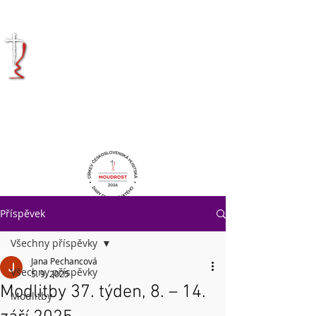
KRÁLOVÉHRADECKÁ
DIECÉZE
CÍRKVE
ČESKOSLOVENSKÉ
HUSITSKÉ
Příspěvek
Všechny příspěvky
Jana Pechancová
Všechny příspěvky
5. 9. 2025
Modlitby 37. týden, 8. – 14.
Modlitby