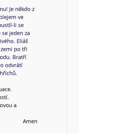
nu! Je někdo z 
 olejem ve 
til-li se 
se jeden za 
vého. Eliáš 
zemi po tři 
odu. Bratří 
o odvrátí 
hříchů.
uace.
stí.
dovou a 
Amen