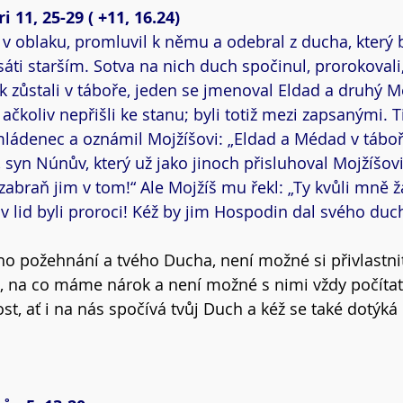
 11, 25-29 ( +11, 16.24)
v oblaku, promluvil k němu a odebral z ducha, který 
áti starším. Sotva na nich duch spočinul, prorokovali
k zůstali v táboře, jeden se jmenoval Eldad a druhý M
ačkoliv nepřišli ke stanu; byli totiž mezi zapsanými. T
mládenec a oznámil Mojžíšovi: „Eldad a Médad v táboře
 syn Núnův, který už jako jinoch přisluhoval Mojžíšovi,
zabraň jim v tom!“ Ale Mojžíš mu řekl: „Ty kvůli mně žá
lid byli proroci! Kéž by jim Hospodin dal svého duc
ho požehnání a tvého Ducha, není možné si přivlastni
, na co máme nárok a není možné s nimi vždy počítat
st, ať i na nás spočívá tvůj Duch a kéž se také dotýká