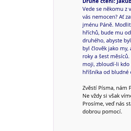
Druhé čtení: Jakub
Vede se někomu z vá
vás nemocen? Ať zavo
jménu Páně. Modlitb
hříchů, bude mu od
druhého, abyste byl
byl člověk jako my, 
roky a šest měsíců.
moji, zbloudí-li kdo
hříšníka od bludné c
Zvěstí Písma, nám P
Ne vždy si však vím
Prosíme, veď nás st
dobrou pomocí.