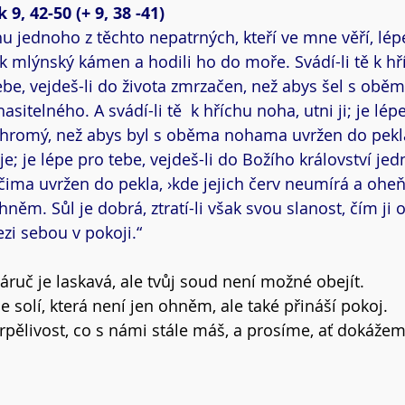
, 42-50 (+ 9, 38 -41)
hu jednoho z těchto nepatrných, kteří ve mne věří, lép
k mlýnský kámen a hodili ho do moře. Svádí-li tě k hří
 tebe, vejdeš-li do života zmrzačen, než abys šel s ob
sitelného. A svádí-li tě  k hříchu noha, utni ji; je lépe
 chromý, než abys byl s oběma nohama uvržen do pekla.
je; je lépe pro tebe, vejdeš-li do Božího království jed
ima uvržen do pekla, ›kde jejich červ neumírá a oheň
ěm. Sůl je dobrá, ztratí-li však svou slanost, čím ji o
ezi sebou v pokoji.“
áruč je laskavá, ale tvůj soud není možné obejít.
 solí, která není jen ohněm, ale také přináší pokoj.
rpělivost, co s námi stále máš, a prosíme, ať dokážem