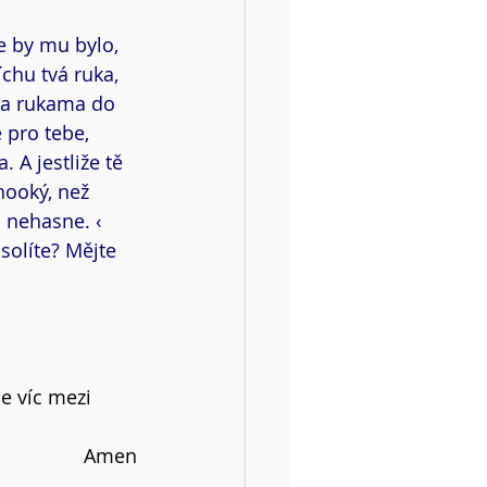
e by mu bylo, 
chu tvá ruka, 
ěma rukama do 
 pro tebe, 
 A jestliže tě 
nooký, než 
 nehasne. ‹ 
solíte? Mějte 
e víc mezi 
Amen