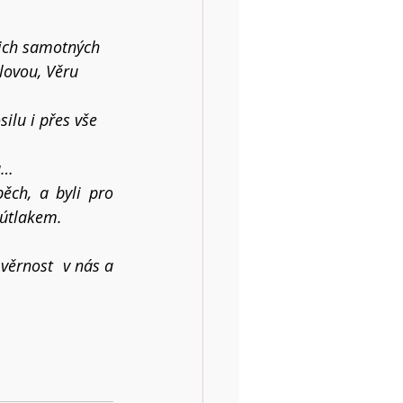
jich samotných 
alovou
, Věru 
silu i přes vše 
a…
ch, a byli pro 
 útlakem.
věrnost  v nás a 