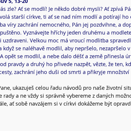
ův 5, 13-20
s zle? Ať se modlí! Je někdo dobré mysli? Ať zpívá Pá
lá starší církve, ti ať se nad ním modlí a potírají ho
a víry zachrání nemocného, Pán jej pozdvihne, a dopus
puštěno. Vyznávejte hříchy jeden druhému a modlete 
i uzdraveni. Velkou moc má vroucí modlitba spravedli
a když se naléhavě modlil, aby nepršelo, nezapršelo v 
 A opět se modlil, a nebe dalo déšť a země přinesla úr
 od pravdy a druhý ho přivede nazpět, vězte, že ten, kd
esty, zachrání jeho duši od smrti a přikryje množství 
ane, ukazuješ celou řadu návodů pro naše životní sit
e rady a ne vždy si správně vybereme z daných možno
ále, ať sobě navzájem si v církvi dokážeme být oprav