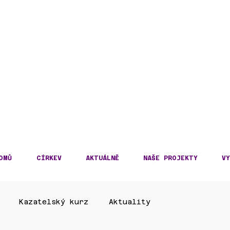
DECKÁ DIECÉZE
KOSLOVENSKÉ HUSITS
OMŮ
CÍRKEV
AKTUÁLNĚ
NAŠE PROJEKTY
VY
Kazatelský kurz
Aktuality