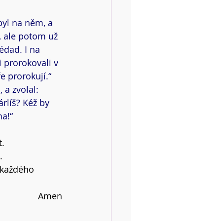
byl na něm, a 
, ale potom už 
édad. I na 
i prorokovali v 
 prorokují.“ 
 a zvolal: 
rlíš? Kéž by 
ha!“
t.
.
 každého 
Amen