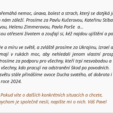
 přemáhá nemoc, únava, bolest a strach, který se dotýká 
h nám záleží. Prosíme za Pavlu Kučerovou
, Kateřinu Stíb
ovou, Helenu Zimmerovou, Pavla Porše  a…  
sou otřeseni životem a zoufají si, kéž najdou ujištění a po
e a míru ve světě, a zvláště prosíme za Ukrajinu, Izrael 
mají v rukách moc, aby nehledali jenom vlastní prospě
rosíme za podporu pro všechny, kteří trpí nesvobodou a
 všechny, kdo pracují na odstranění škod po povodních.
 světu stále přinášíme ovoce
 Ducha svatého, ať dobrota i 
 roce 2024.
Pokud víte o dalších konkrétních situacích a chcete,
bychom je společně nesli, napište mi o nich. Váš Pavel