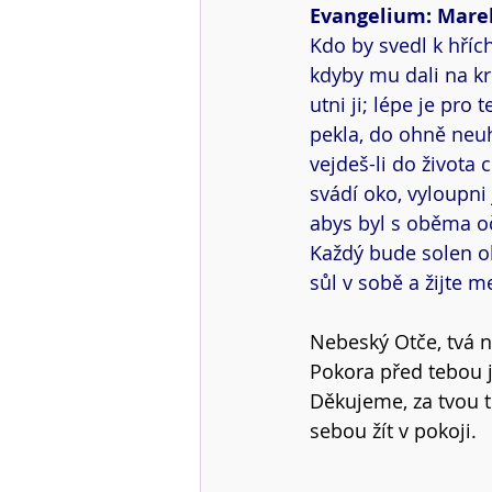
Evangelium: Marek 9
Kdo by svedl k hříc
kdyby mu dali na kr
utni ji; lépe je pro
pekla, do ohně neuha
vejdeš-li do života
svádí oko, vyloupni 
abys byl s oběma oč
Každý bude solen ohn
sůl v sobě a žijte m
Nebeský Otče, tvá n
Pokora před tebou je
Děkujeme, za tvou t
sebou žít v pokoji.