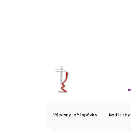
KRÁLOVÉHRA
CÍRKVE ČES
D
Všechny příspěvky
Modlitby