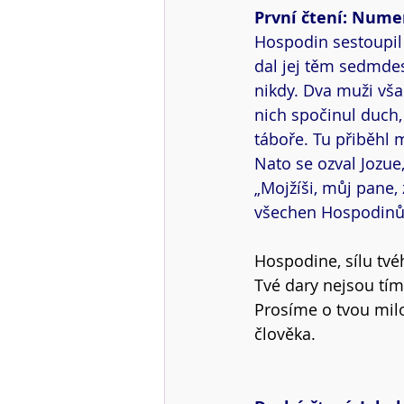
První čtení: Numeri
Hospodin sestoupil 
dal jej těm sedmdes
nikdy. Dva muži vša
nich spočinul duch, 
táboře. Tu přiběhl 
Nato se ozval Jozue,
„Mojžíši, můj pane, 
všechen Hospodinův 
Hospodine, sílu tvé
Tvé dary nejsou tím
Prosíme o tvou milo
člověka.