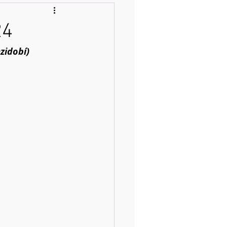
24
ezidobí)