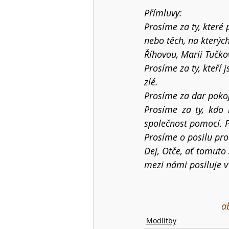
Přímluvy:
Prosíme za ty, které
nebo těch, na kterýc
Říhovou, Marii Tučk
Prosíme za ty, kteří j
zlé.
Prosíme za dar pokoj
Prosíme za ty, kdo 
společnost pomocí. P
Prosíme o posilu pro
Dej, Otče, ať tomuto
mezi námi posiluje v
a
Modlitby