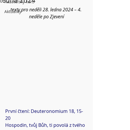
ledna 2024
Kazatelský kurz
texty pro neděli 28. ledna 2024 – 4. 
Aktuality
neděle po Zjevení
První čtení: Deuteronomium 18, 15-
20
Hospodin, tvůj Bůh, ti povolá z tvého 