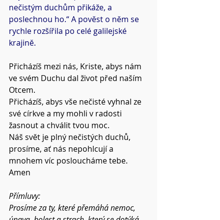
nečistým duchům přikáže, a 
poslechnou ho.“ A pověst o něm se 
rychle rozšířila po celé galilejské 
krajině.
Přicházíš mezi nás, Kriste, abys nám 
ve svém Duchu dal život před naším 
Otcem.
Přicházíš, abys vše nečisté vyhnal ze 
své církve a my mohli v radosti 
žasnout a chválit tvou moc.
Náš svět je plný nečistých duchů, 
prosíme, ať nás nepohlcují a 
mnohem víc posloucháme tebe.
Amen
Přímluvy:
Prosíme za ty, které přemáhá nemoc, 
únava, bolest a strach, který se dotýká 