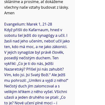
skláníme a prosíme, ať dokážeme 
všechny naše vztahy budovat z lásky.
Amen
Evangelium: Marek 1, 21-28
Když přišli do Kafarnaum, hned v 
sobotu šel Ježíš do synagógy a učil. I 
žasli nad jeho učením, neboť učil jako 
ten, kdo má moc, a ne jako zákoníci. 
V jejich synagóze byl právě člověk, 
posedlý nečistým duchem. Ten 
vykřikl: „Co je ti do nás, Ježíši 
Nazaretský? Přišel jsi nás zahubit? 
Vím, kdo jsi. Jsi Svatý Boží.“ Ale Ježíš 
mu pohrozil: „Umlkni a vyjdi z něho!“ 
Nečistý duch jím zalomcoval a s 
velikým křikem z něho vyšel. Všichni 
užasli a jeden druhého se ptali: „Co 
to je? Nové učení plné moci – i 