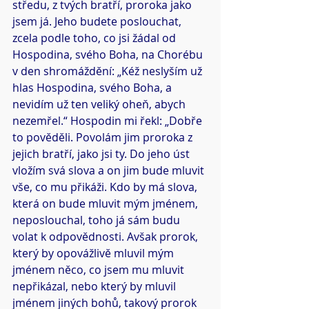
středu, z tvých bratří, proroka jako 
jsem já. Jeho budete poslouchat, 
zcela podle toho, co jsi žádal od 
Hospodina, svého Boha, na Chorébu 
v den shromáždění: „Kéž neslyším už 
hlas Hospodina, svého Boha, a 
nevidím už ten veliký oheň, abych 
nezemřel.“ Hospodin mi řekl: „Dobře 
to pověděli. Povolám jim proroka z 
jejich bratří, jako jsi ty. Do jeho úst 
vložím svá slova a on jim bude mluvit 
vše, co mu přikáži. Kdo by má slova, 
která on bude mluvit mým jménem, 
neposlouchal, toho já sám budu 
volat k odpovědnosti. Avšak prorok, 
který by opovážlivě mluvil mým 
jménem něco, co jsem mu mluvit 
nepřikázal, nebo který by mluvil 
jménem jiných bohů, takový prorok 