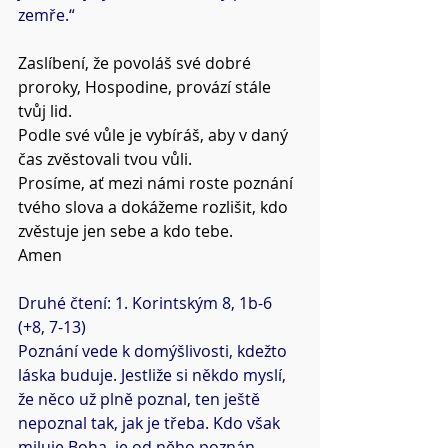
zemře.“
Zaslíbení, že povoláš své dobré 
proroky, Hospodine, provází stále 
tvůj lid.
Podle své vůle je vybíráš, aby v daný 
čas zvěstovali tvou vůli.
Prosíme, ať mezi námi roste poznání 
tvého slova a dokážeme rozlišit, kdo 
zvěstuje jen sebe a kdo tebe.
Amen 
Druhé čtení: 1. Korintským 8, 1b-6 
(+8, 7-13)
Poznání vede k domýšlivosti, kdežto 
láska buduje. Jestliže si někdo myslí, 
že něco už plně poznal, ten ještě 
nepoznal tak, jak je třeba. Kdo však 
miluje Boha, je od něho poznán. 