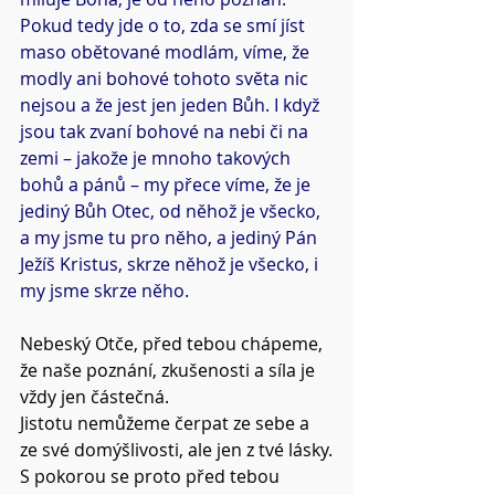
Pokud tedy jde o to, zda se smí jíst 
maso obětované modlám, víme, že 
modly ani bohové tohoto světa nic 
nejsou a že jest jen jeden Bůh. I když 
jsou tak zvaní bohové na nebi či na 
zemi – jakože je mnoho takových 
bohů a pánů – my přece víme, že je 
jediný Bůh Otec, od něhož je všecko, 
a my jsme tu pro něho, a jediný Pán 
Ježíš Kristus, skrze něhož je všecko, i 
my jsme skrze něho.
Nebeský Otče, před tebou chápeme, 
že naše poznání, zkušenosti a síla je 
vždy jen částečná.
Jistotu nemůžeme čerpat ze sebe a 
ze své domýšlivosti, ale jen z tvé lásky.
S pokorou se proto před tebou 