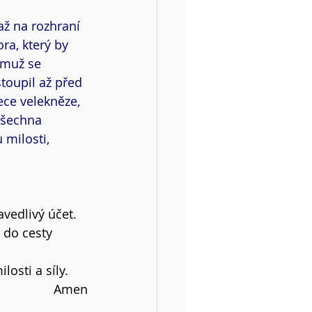
až na rozhraní 
ra, který by 
emuž se 
oupil až před 
ce velekněze, 
všechna 
 milosti, 
avedlivý účet.
 do cesty 
losti a síly.
Amen