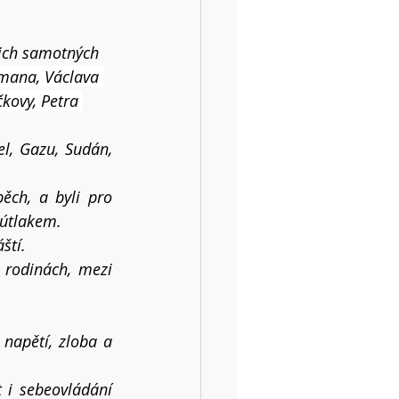
jich samotných 
mana, Václava 
kovy, Petra 
l, Gazu, Sudán, 
ch, a byli pro 
 útlakem.
ští.
rodinách, mezi 
napětí, zloba a 
 i sebeovládání 