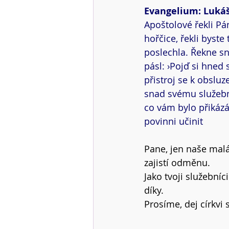
Evangelium: Lukáš
Apoštolové řekli Pán
hořčice, řekli byste
poslechla. Řekne sn
pásl: ›Pojď si hned 
přistroj se k obsluz
snad svému služební
co vám bylo přikázán
povinni učinit
Pane, jen naše malá
zajistí odměnu.
Jako tvoji služební
díky.
Prosíme, dej církvi