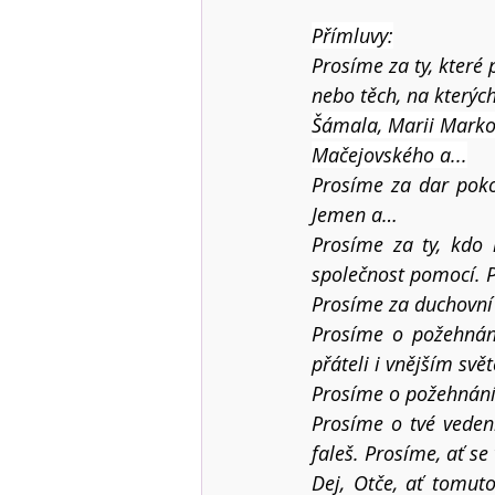
Přímluvy:
Prosíme za ty, které
nebo těch, na kterýc
Šámala, Marii Marko
Mačejovského 
a...
Prosíme za dar pokoj
Jemen a…
Prosíme za ty, kdo 
společnost pomocí. P
Prosíme za duchovní 
Prosíme o požehnání
přáteli i vnějším svě
Prosíme o požehnání 
Prosíme o tvé vedení
faleš. Prosíme, ať s
Dej, Otče, ať tomut