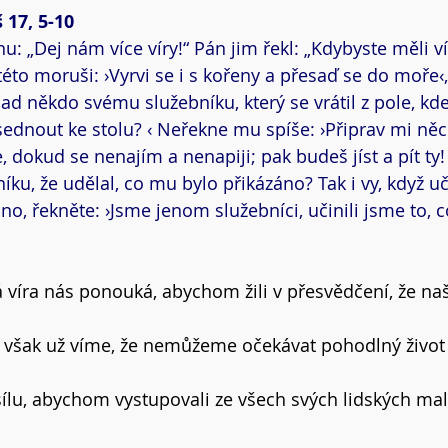
 17, 5-10
u: „Dej nám více víry!“ Pán jim řekl: „Kdybyste měli ví
 této moruši: ›Vyrvi se i s kořeny a přesaď se do moře‹
ad někdo svému služebníku, který se vrátil z pole, kd
sednout ke stolu? ‹ Neřekne mu spíše: ›Připrav mi něco
e, dokud se nenajím a nenapiji; pak budeš jíst a pít ty!
ku, že udělal, co mu bylo přikázáno? Tak i vy, když uč
o, řekněte: ›Jsme jenom služebníci, učinili jsme to, c
 víra nás ponouká, abychom žili v přesvědčení, že na
ci však už víme, že nemůžeme očekávat pohodlný život 
 sílu, abychom vystupovali ze všech svých lidských mal