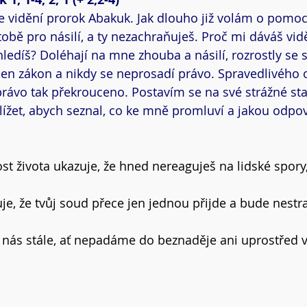
 ve vidění prorok Abakuk. Jak dlouho již volám o pomoc
tobě pro násilí, a ty nezachraňuješ. Proč mi dáváš vid
ledíš? Doléhají na mne zhouba a násilí, rozrostly se s
en zákon a nikdy se neprosadí právo. Spravedlivého o
 právo tak překrouceno. Postavím se na své strážné st
hlížet, abych seznal, co ke mně promluví a jakou odp
t života ukazuje, že hned nereaguješ na lidské spory,
je, že tvůj soud přece jen jednou přijde a bude nestra
 nás stále, ať nepadáme do beznaděje ani uprostřed 