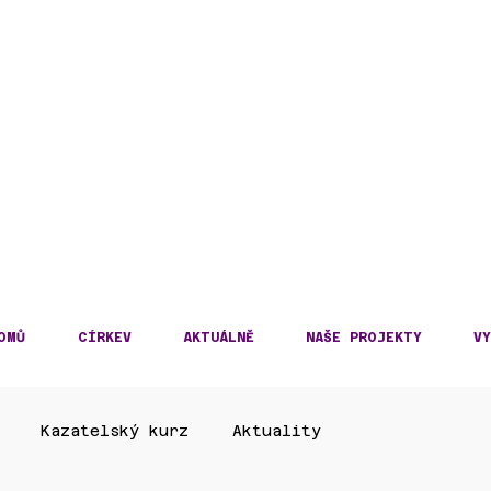
DECKÁ DIECÉZE
KOSLOVENSKÉ HUSITS
OMŮ
CÍRKEV
AKTUÁLNĚ
NAŠE PROJEKTY
VY
Kazatelský kurz
Aktuality