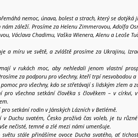
 přemáhá nemoc, únava, bolest a strach, který se dotýká 
h nám záleží. Prosíme za
 Helenu Zimmerovou, 
Adolfa Os
vou, Václava Chadimu, Vaška Wienera, Alenu a Leoše Tuč
e a míru ve světě, a zvláště prosíme za Ukrajinu, Izrae
mají v rukách moc, aby nehledali jenom vlastní prospě
rosíme za podporu pro všechny, kteří trpí nesvobodou a
pomoc pro všechny, kdo se střetávají s lidským zlem a zá
 pro všechna setkání člověka s člověkem – v církvi, v 
tem.
pro setkání rodin v Jánských Lázních v Betlémě.
 v Duchu svatém, Česko prožívá čas voleb, je tu různé 
e vše nečisté, temné a zlé mezi námi umenšuje.
o světu stále přinášíme ovoce
 Ducha svatého, ať tichost