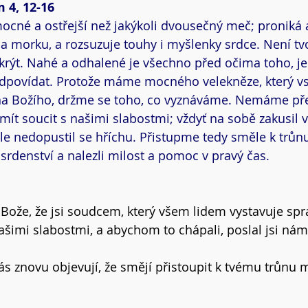
 4, 12-16
 mocné a ostřejší než jakýkoli dvousečný meč; proniká 
 a morku, a rozsuzuje touhy i myšlenky srdce. Není tvo
krýt. Nahé a odhalené je všechno před očima toho, j
povídat. Protože máme mocného velekněze, který vst
Syna Božího, držme se toho, co vyznáváme. Nemáme pře
mít soucit s našimi slabostmi; vždyť na sobě zakusil 
le nedopustil se hříchu. Přistupme tedy směle k trůnu
rdenství a nalezli milost a pomoc v pravý čas.
 Bože, že jsi soudcem, který všem lidem vystavuje spr
ašimi slabostmi, a abychom to chápali, poslal jsi nám
ás znovu objevují, že smějí přistoupit k tvému trůnu mi