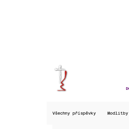
KRÁLOVÉHRA
CÍRKVE ČES
D
Všechny příspěvky
Modlitby