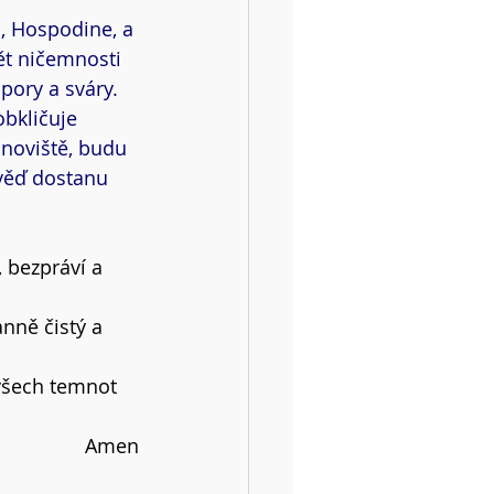
, Hospodine, a 
ět ničemnosti 
pory a sváry. 
bkličuje 
anoviště, budu 
ověď dostanu 
 bezpráví a 
nně čistý a 
všech temnot 
Amen