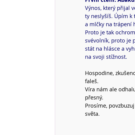
Výnos, který přijal
ty neslyšíš. Úpím k 
a mlčky na trápení h
Proto je tak ochrom
svévolník, proto je
stát na hlásce a vy
na svoji stížnost.
Hospodine, zkušenos
faleš.
Víra nám ale odhalu
přesný.
Prosíme, povzbuzuj
světa.