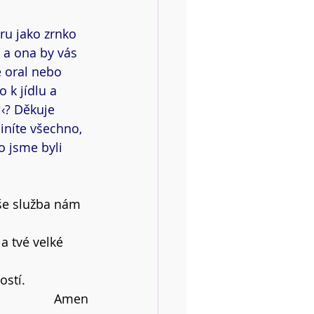
ru jako zrnko 
, a ona by vás 
e oral nebo 
 k jídlu a 
 ‹? Děkuje 
iníte všechno, 
o jsme byli 
še služba nám 
a tvé velké 
ostí.
Amen