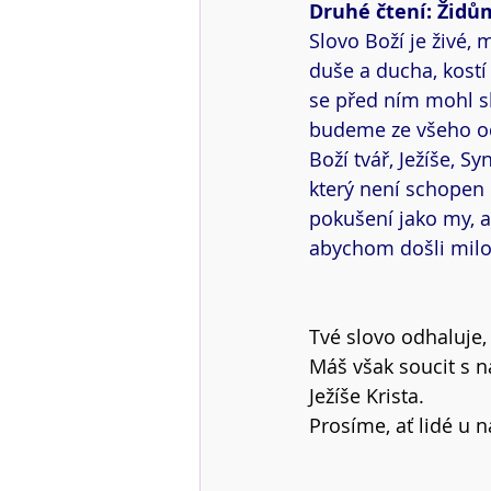
Druhé čtení: Židům
Slovo Boží je živé,
duše a ducha, kostí
se před ním mohl s
budeme ze všeho od
Boží tvář, Ježíše, 
který není schopen 
pokušení jako my, a
abychom došli milos
Tvé slovo odhaluje,
Máš však soucit s n
Ježíše Krista.
Prosíme, ať lidé u n