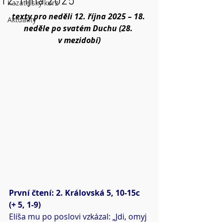
12. října 2025
Kazatelský kurz
texty pro neděli 12. října 2025 – 18. 
Aktuality
neděle po svatém Duchu (28. 
v mezidobí)
První čtení: 2. Královská 5, 10-15c 
(+ 5, 1-9)
Elíša mu po poslovi vzkázal: „Jdi, omyj 