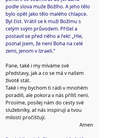
podle slova muže Božího. A jeho tělo 
bylo opět jako tělo malého chlapce. 
Byl čist. Vrátil se k muži Božímu s 
celým svým průvodem. Přišel a 
postavil se před něho a řekl: „Hle, 
poznal jsem, že není Boha na celé 
zemi, jenom
v Izraeli.“
Pane, také i my míváme své 
představy, jak a co se má v našem 
životě stát.
Také i my bychom ti rádi v mnohém 
poradili, ale pokora v nás příliš není.
Prosíme, posílej nám do cesty své 
služebníky, ať nás inspirují a tvou 
milostí pročišťují.
Amen