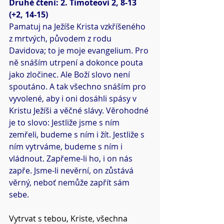
Druhé čtení: 2. Timoteovi 2, 8-13 
(+2, 14-15)
Pamatuj na Ježíše Krista vzkříšeného 
z mrtvých, původem z rodu 
Davidova; to je moje evangelium. Pro 
ně snáším utrpení a dokonce pouta 
jako zločinec. Ale Boží slovo není 
spoutáno. A tak všechno snáším pro 
vyvolené, aby i oni dosáhli spásy v 
Kristu Ježíši a věčné slávy. Věrohodné 
je to slovo: Jestliže jsme s ním 
zemřeli, budeme s ním i žít. Jestliže s 
ním vytrváme, budeme s ním i 
vládnout. Zapřeme-li ho, i on nás 
zapře. Jsme-li nevěrní, on zůstává 
věrný, neboť nemůže zapřít sám 
sebe.
Vytrvat s tebou, Kriste, všechna 