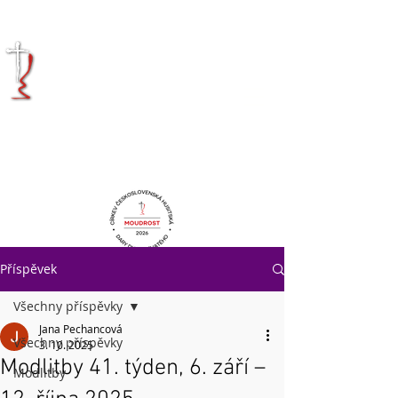
KRÁLOVÉHRADECKÁ
DIECÉZE
CÍRKVE
ČESKOSLOVENSKÉ
HUSITSKÉ
Příspěvek
Všechny příspěvky
Jana Pechancová
Všechny příspěvky
3. 10. 2025
Modlitby 41. týden, 6. září –
Modlitby