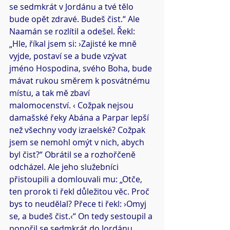
se sedmkrát v Jordánu a tvé tělo 
bude opět zdravé. Budeš čist.“ Ale 
Naamán se rozlítil a odešel. Řekl: 
„Hle, říkal jsem si: ›Zajisté ke mně 
vyjde, postaví se a bude vzývat 
jméno Hospodina, svého Boha, bude 
mávat rukou směrem k posvátnému 
místu, a tak mě zbaví 
malomocenství. ‹ Cožpak nejsou 
damašské řeky Abána a Parpar lepší 
než všechny vody izraelské? Cožpak 
jsem se nemohl omýt v nich, abych 
byl čist?“ Obrátil se a rozhořčeně 
odcházel. Ale jeho služebníci 
přistoupili a domlouvali mu: „Otče, 
ten prorok ti řekl důležitou věc. Proč 
bys to neudělal? Přece ti řekl: ›Omyj 
se, a budeš čist.‹“ On tedy sestoupil a 
ponořil se sedmkrát do Jordánu 