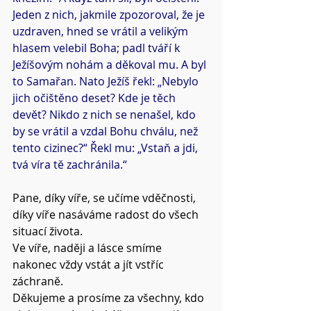
Jeden z nich, jakmile zpozoroval, že je 
uzdraven, hned se vrátil a velikým 
hlasem velebil Boha; padl tváří k 
Ježíšovým nohám a děkoval mu. A byl 
to Samařan. Nato Ježíš řekl: „Nebylo 
jich očištěno deset? Kde je těch 
devět? Nikdo z nich se nenašel, kdo 
by se vrátil a vzdal Bohu chválu, než 
tento cizinec?“ Řekl mu: „Vstaň a jdi, 
tvá víra tě zachránila.“
Pane, díky víře, se učíme vděčnosti, 
díky víře nasáváme radost do všech 
situací života.
Ve víře, naději a lásce smíme 
nakonec vždy vstát a jít vstříc 
záchraně.
Děkujeme a prosíme za všechny, kdo 