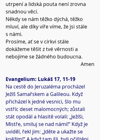
utrpení a lidská pouta není zrovna 
snadnou věcí.
Někdy se nám těžko dýchá, těžko 
mluví, ale díky víře víme, že jsi stále 
s námi.
Prosíme, ať se v církvi stále 
dokážeme těšit z tvé věrnosti a 
nebojíme se žádného budoucna.
Amen
Evangelium: Lukáš 17, 11-19
Na cestě do Jeruzaléma procházel 
Ježíš Samařskem a Galileou. Když 
přicházel k jedné vesnici, šlo mu 
vstříc deset malomocných; zůstali 
stát opodál a hlasitě volali: „Ježíši, 
Mistře, smiluj se nad námi!“ Když je 
uviděl, řekl jim: „Jděte a ukažte se 
kněžím!“ A když tam šli, byli očištěni. 