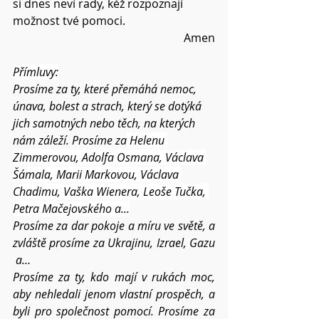
si dnes neví rady, kéž rozpoznají 
možnost tvé pomoci.
Amen
Přímluvy:
Prosíme za ty, které přemáhá nemoc, 
únava, bolest a strach, který se dotýká 
jich samotných nebo těch, na kterých 
nám záleží. Prosíme za
 Helenu 
Zimmerovou, 
Adolfa Osmana, Václava 
Šámala, Marii Markovou, Václava 
Chadimu, Vaška Wienera, Leoše Tučka, 
Petra Mačejovského 
a...
Prosíme za dar pokoje a míru ve světě, a 
zvláště prosíme za Ukrajinu, Izrael, Gazu 
 a…
Prosíme za ty, kdo mají v rukách moc, 
aby nehledali jenom vlastní prospěch, a 
byli pro společnost pomocí. Prosíme za 