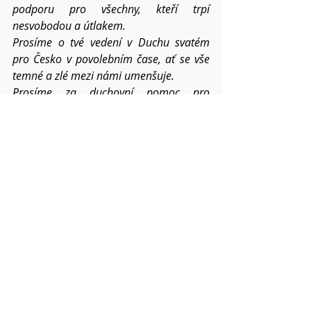
podporu pro všechny, kteří trpí 
nesvobodou a útlakem.
Prosíme o tvé vedení v Duchu svatém 
pro Česko v povolebním čase, ať se vše 
temné a zlé mezi námi umenšuje.
Prosíme za duchovní pomoc pro 
všechny, kdo se střetávají s lidským zlem 
a záští.
Prosíme o požehnání pro všechna 
setkání člověka s člověkem – v církvi, 
v rodinách, mezi přáteli i vnějším 
světem.
Dej, Otče, ať tomuto světu stále 
přinášíme ovoce
 Ducha svatého, ať 
tichost i sebeovládání v nás a mezi námi 
posiluje v roce 2025.
Pokud víte o dalších konkrétních 
situacích a chcete,